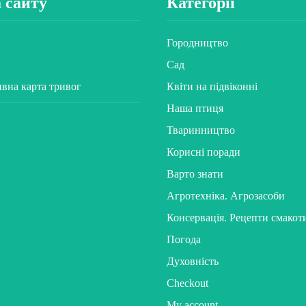
 сайту
Категорії
Городництво
Сад
ивна карта тривог
Квіти на підвіконні
Наша птиця
Тваринництво
Корисні поради
Варто знати
Агротехніка. Агрозасоби
Консервація. Рецепти смакот
Погода
Духовність
Checkout
My account