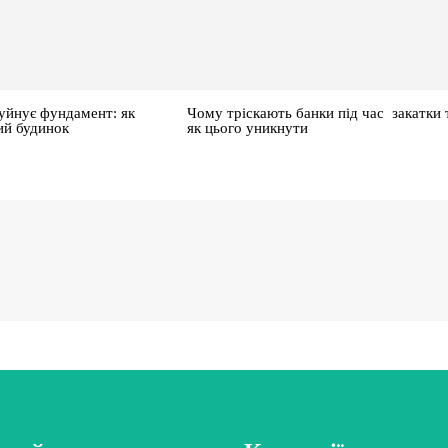
уйнує фундамент: як
Чому тріскають банки під час закатки 
ий будинок
як цього уникнути