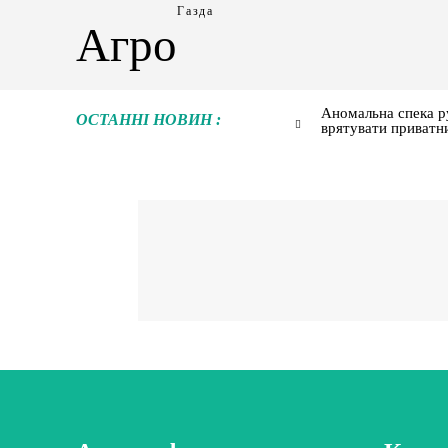
Газда
Агро
Аномальна спека р
ОСТАННІ НОВИН :
врятувати приватн