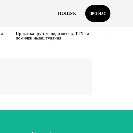
ПОШУК
ПРО НАС
та
Прикатка ґрунту: види котків, ТТХ та
помилки налаштування