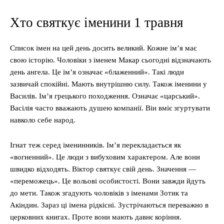
Хто святкує іменини 1 травня
Список імен на цей день досить великий. Кожне ім’я має
свою історію. Чоловіки з іменем Макар сьогодні відзначають
день ангела. Це ім’я означає «блаженний». Такі люди
зазвичай спокійні. Мають внутрішню силу. Також іменини у
Василів. Ім’я грецького походження. Означає «царський».
Васілія часто вважають душею компанії. Він вміє згуртувати
навколо себе народ.
Ігнат теж серед іменинників. Ім’я перекладається як
«вогненний». Це люди з вибуховим характером. Але вони
швидко відходять. Віктор святкує свій день. Значення —
«переможець». Це вольові особистості. Вони завжди йдуть
до мети. Також згадують чоловіків з іменами Зотик та
Акіндин. Зараз ці імена рідкісні. Зустрічаються переважно в
церковних книгах. Проте вони мають давнє коріння.