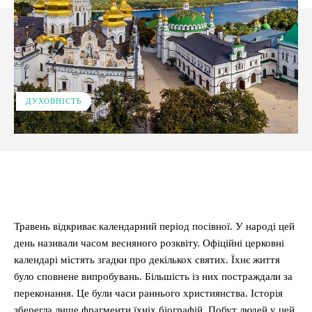
ДУХОВНІСТЬ
Facebook
X
Pinterest
WhatsApp
Травень відкриває календарний період посівної. У народі цей
день називали часом весняного розквіту. Офіційні церковні
календарі містять згадки про декількох святих. Їхнє життя
було сповнене випробувань. Більшість із них постраждали за
переконання. Це були часи раннього християнства. Історія
зберегла лише фрагменти їхніх біографій. Побут людей у цей