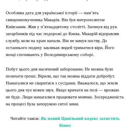
Особлива дата для української історії — пам’ять
священномученика Макарія. Він був митрополитом
Київським. Жив у п’ятнадцятому столітті. Загинув від рук
загарбників під час подорожі до Києва. Макарій відправляв
службу, коли на храм напали. Він не кинув паству. До
останнього подиху закликав людей триматися віри. Його
мощі спочивають у Володимирському соборі.
Побут цього дня насичений заборонами. Не можна було
позичати гроші. Вірили, що так можна віддати добробут.
Намагалися не сваритися з сусідами. Вважалося, що земля
цього дня чує кожен звук. Якщо кричати на полі — врожаю
не буде. Люди намагалися працювати мовчки. Зосередженість
на процесі була запорукою ситої зими.
Читайте також:
Як новий Цивільний кодекс захистить
бізнес