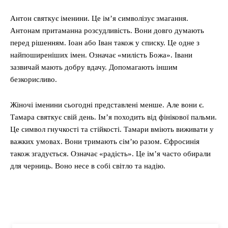
Антон святкує іменини. Це ім’я символізує змагання.
Антонам притаманна розсудливість. Вони довго думають
перед рішенням. Іоан або Іван також у списку. Це одне з
найпоширеніших імен. Означає «милість Божа». Івани
зазвичай мають добру вдачу. Допомагають іншим
безкорисливо.
Жіночі іменини сьогодні представлені менше. Але вони є.
Тамара святкує свій день. Ім’я походить від фінікової пальми.
Це символ гнучкості та стійкості. Тамари вміють виживати у
важких умовах. Вони тримають сім’ю разом. Єфросинія
також згадується. Означає «радість». Це ім’я часто обирали
для черниць. Воно несе в собі світло та надію.