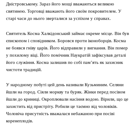
Дністровському. Зараз його мощі вважаються великою
святинею. Торговці вважають його своїм покровителем. У
старі часи до нього зверталися за успіхом у справах.
Святитель Косма Халкідонський займає окреме місце. Він був
єпископом і сповідником. Боровся проти іконоборців. Косма
не боявся гніву царів. Його відправили у вигнання. Він помер
у похилому віці. Його помічник Наукратій зафіксував деталі
його служіння. Косма залишив по собі пам’ять як захисник
чистоти традицій.
У народному побуті цей день називали Кузьминим. Селяни
йшли на город. Сіяли моркву та буряк. Жінки перед посівом
йшли до криниці. Окроплювали насіння водою. Вірили, що це
захистить від пристріту. Робили це таємно від чоловіків.
Чоловіча присутність вважалася небажаною при посіві
коренеплодів.