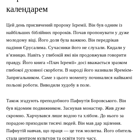
календарем
Цей день присвячений пророку Ієремії. Він був одним із
найбільших біблійних пророків. Почав пропонувати у дуже
молодому віці. Його доля була важкою. Він передрікав
падіння Єрусалима. Сучасники його не слухали. Кидали у
в’язницю. Навіть у глибокій ямі він продовжував говорити
правду. Його книга «Плач Ієремії» досі вважається зразком
глибокої духовної скорботи. В народі його називали Яремієм-
Запрягальником. Саме з цього моменту починалися найважчі
польові роботи. Виводили худобу в поле.
Також згадують преподобного Пафнутія Боровського. Він
був відомим подвижником. Заснував монастир. Жив дуже
скромно. Харчувався лише водою та хлібом. До нього за
порадою приходили тисячі людей. Він мав дар зцілення.
Пафнутій навчав, що праця — це теж молитва. Його обитель
стала центром культури та освіти того часу.