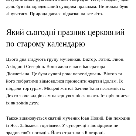
день був підпорядкований суворим правилам. Не можна було
лінуватися. Природа давала підказки на все літо.
Який сьогодні празник церковний
по старому календарю
Цього дня згадують групу мучеників. Віктор, Зотик, Зінон,
Акіндин і Северіон. Вони жили в часи імператора
Діоклетіана. Це були суворі роки переслідувань. Віктор та
його побратими відмовилися приносити жертви ідолам. Їх
піддали тортурам. Місцеві жителі бачили їхню незламність.
Дехто з очевидців сам навернувся після цього. Історія описує
їх як воїнів духу.
Також вшановується святий мученик Іоан Новий. Він походив
із Ясс. Займався торгівлею. У суперечці з іновірцями не
зрадив своїх поглядів. Його стратили в Білгороді-