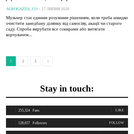
AGROGAZDA_CO
-
27 ЛИПНЯ 2026
Мульчер стає єдиним розумним рішенням, коли треба швидко
очистити занедбану ділянку від самосіву, акації чи старого
саду. Спроба вирубати все сокирами або витягати
корчувачем...
1
2
3
Stay in touch:
255,324
Fans
LIKE
128,657
Followers
FOLLOW