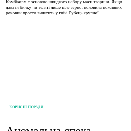
Комбікорм є основою швидкого набору маси тварини. Якщо
давати бичку чи теляті лише ціле зерно, половина поживних
речовин просто вилетить у гній. Рубець крупної...
КОРИСНІ ПОРАДИ
Аномальна спека