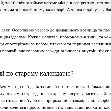
й, то 10 квітня займає вагоме місце в серцях тих, хто зв
осто дата в настінному календарі. А точка відліку для ба
х свят. Особливою увагою до домашнього вогнища та пам
ищим ідеалам. Кожна молитва, промовлена в тиші, та ко
юди спостерігали за небом, птахами та першими весняним
та врожай, але головним завжди залишався внутрішній спо
ий по старому календарю?
о бачимо, що цей день зазвичай огортає тиша. Найважливі
дують земні страждання та хресну смерть Спасителя. Зна
ка гнізда не в’є, бо вся природа ніби завмирає від скорбо
оли хочеться просто помовчати, відклавши всі хатні кло