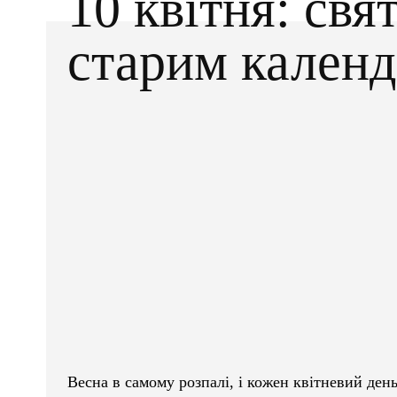
10 квітня: свят
старим кален
Facebook
X
ПОДІЛІТЬСЯ
Весна в самому розпалі, і кожен квітневий де