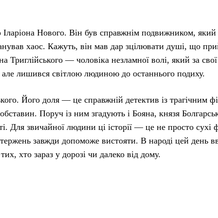
го Іларіона Нового. Він був справжнім подвижником, який
панував хаос. Кажуть, він мав дар зцілювати душі, що пр
на Триглійського — чоловіка незламної волі, який за свої
 але лишився світлою людиною до останнього подиху.
ого. Його доля — це справжній детектив із трагічним ф
 обставин. Поруч із ним згадують і Бояна, князя Болгарсь
ті. Для звичайної людини ці історії — це не просто сухі 
 стержень завжди допоможе вистояти. В народі цей день 
их, хто зараз у дорозі чи далеко від дому.