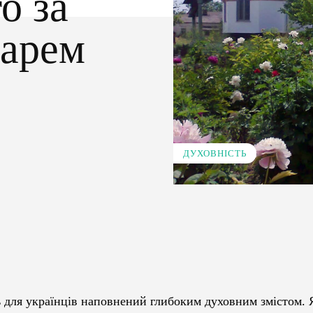
о за
дарем
ДУХОВНІСТЬ
Pinterest
WhatsApp
нь для українців наповнений глибоким духовним змістом.