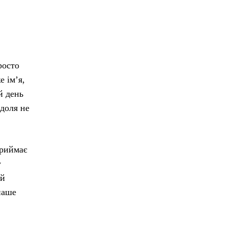
росто
е ім’я,
й день
 доля не
приймає
у
ий
наше