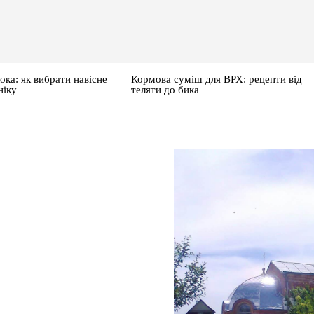
ока: як вибрати навісне
Кормова суміш для ВРХ: рецепти від
ніку
теляти до бика