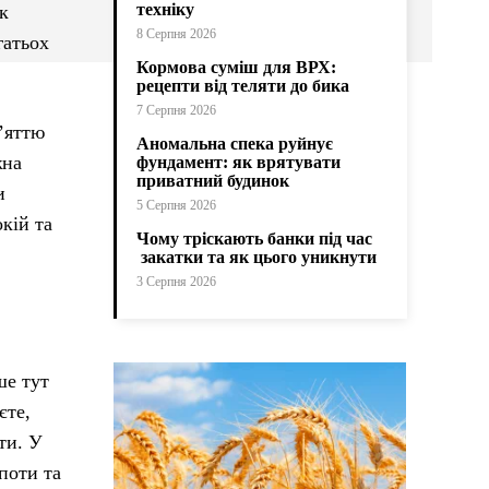
техніку
ик
8 Серпня 2026
гатьох
Кормова суміш для ВРХ:
рецепти від теляти до бика
7 Серпня 2026
’яттю
Аномальна спека руйнує
жна
фундамент: як врятувати
приватний будинок
и
5 Серпня 2026
кій та
Чому тріскають банки під час
закатки та як цього уникнути
3 Серпня 2026
ше тут
єте,
ти. У
поти та