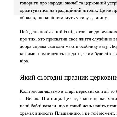
говорити про народні звичаї та церковний устрі
орієнтуватися на традиційний літолік. Це не пр
обрядів, що корінням ідуть у сиву давнину.
Цей день пов’язаний із підготовкою до велики
про тих, хто присвятив своє життя служінню в
добра справа сьогодні мають особливу вагу. Л
квітами, намагаючись вгадати, яким буде літо 
віра.
Який сьогодні празник церковн
Коли ми заглядаємо в старі церковні святці, т
— Велика П’ятниця. Це час, коли в церквах зга
наші бабці казали, що в такий день навіть пташ
храмах виносять Плащаницю, і це той момент, к