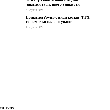
Чому тріскають банки під час
закатки та як цього уникнути
3 Серпня 2026
Прикатка ґрунту: види котків, ТТХ
та помилки налаштування
1 Серпня 2026
ред яких