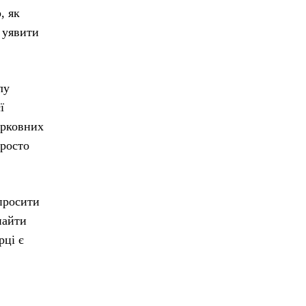
, як
 уявити
лу
ї
ерковних
просто
опросити
найти
рці є
.