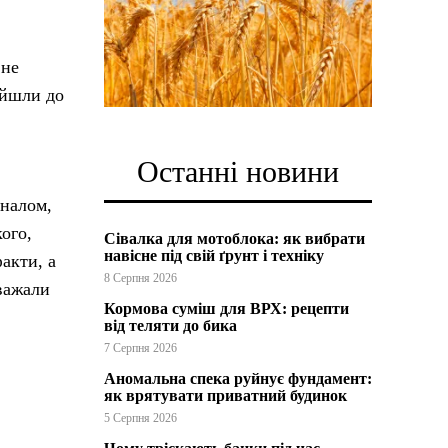
 не
ийшли до
Останні новини
іналом,
кого,
Сівалка для мотоблока: як вибрати
навісне під свій ґрунт і техніку
факти, а
8 Серпня 2026
вважали
Кормова суміш для ВРХ: рецепти
від теляти до бика
7 Серпня 2026
Аномальна спека руйнує фундамент:
як врятувати приватний будинок
5 Серпня 2026