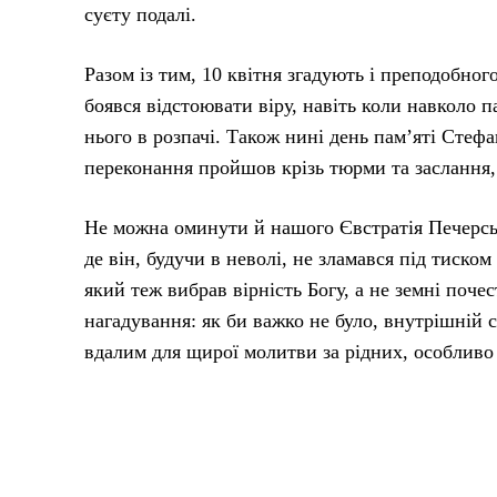
суєту подалі.
Разом із тим, 10 квітня згадують і преподобно
боявся відстоювати віру, навіть коли навколо 
нього в розпачі. Також нині день пам’яті Стефа
переконання пройшов крізь тюрми та заслання,
Не можна оминути й нашого Євстратія Печерськ
де він, будучи в неволі, не зламався під тиском
який теж вибрав вірність Богу, а не земні почес
нагадування: як би важко не було, внутрішній
вдалим для щирої молитви за рідних, особливо т