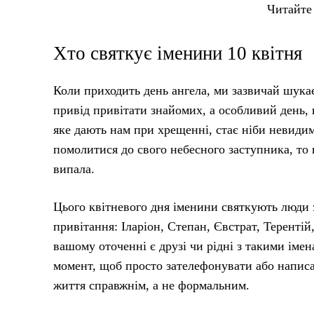
Читайте
Хто святкує іменини 10 квітня
Коли приходить день ангела, ми зазвичай шукає
привід привітати знайомих, а особливий день, 
яке дають нам при хрещенні, стає ніби невиди
помолитися до свого небесного заступника, то в
випала.
Цього квітневого дня іменини святкують люди 
привітання: Іларіон, Степан, Євстрат, Теренті
вашому оточенні є друзі чи рідні з такими іме
момент, щоб просто зателефонувати або написа
життя справжнім, а не формальним.