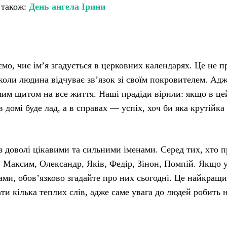
 також:
День ангела Ірини
мо, чиє ім’я згадується в церковних календарях. Це не п
коли людина відчуває зв’язок зі своїм покровителем. Адж
мим щитом на все життя. Наші прадіди вірили: якщо в це
 домі буде лад, а в справах — успіх, хоч би яка крутійка
з доволі цікавими та сильними іменами. Серед тих, хто 
й, Максим, Олександр, Яків, Федір, Зінон, Помпій. Якщо 
нами, обов’язково згадайте про них сьогодні. Це найкращ
ти кілька теплих слів, адже саме увага до людей робить 