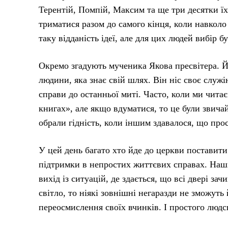
Терентій, Помпій, Максим та ще три десятки їх
триматися разом до самого кінця, коли навколо
таку відданість ідеї, але для цих людей вибір 
Окремо згадують мученика Якова пресвітера. Йо
людини, яка знає свій шлях. Він ніс своє служі
справи до останньої миті. Часто, коли ми чита
книгах», але якщо вдуматися, то це були звичай
обрали гідність, коли іншим здавалося, що про
У цей день багато хто йде до церкви поставити
підтримки в непростих життєвих справах. Наші
вихід із ситуацій, де здається, що всі двері зач
світло, то ніякі зовнішні негаразди не зможуть 
переосмислення своїх вчинків. І простого люд