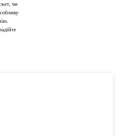
скет, чи
особливу
нію.
радійте