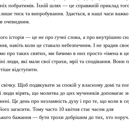
ніх побратимів. Їхній шлях — це справжній приклад того
 лише тиск та випробування. Здається, в наші часи важко
був очевидним.
го історія — це не про гучні слова, а про внутрішню си
ння, навіть коли це ставало небезпечним. І не зрадив своє
ємо про таких святих, ми бачимо в них просто «імена в ц
ні люди, які мали свої страхи, мрії та сподівання. Вони 
стіше відступити.
 свічку. Щоб подякувати за спокій у власному домі та п
 люди вірять, що молитва до цих мучеників допомагає з
инені. Це день про незламність духу і про те, що коли в се
його загасити. Тому часто 10 квітня стає часом для
ського бажання — бути трохи добрішим до тих, хто поруч