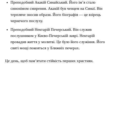
Преподобний Акакій Синайський. Його ім’я стало
синонімом смирення. Акакій був ченцем на Синаї. Він
терпляче зносив образи. Його біографія — це взірець
чернечого послуху.
Преподобний Нектарій Печерський. Він служив
послушником у Києво-Печерській лаврі. Нектарій
провадив життя у молитві. Це було його служіння. Його
святі мощі покояться у Ближніх печерах.
Це день, щоб пам’ятати стійкість перших християн.