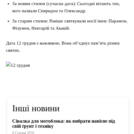
За новим стилем (сучасна дата): Сьогодні вітають тих,
кого назвали Спиридон та Олександр.
За старим стилем: Раніше святкували носії імен: Парамон,
Філумен, Нектарій та Акакій.
Дата 12 грудня є важливою. Вона об’єднує пам’ять різних
святих.
Інші новини
Сівалка для мотоблока: як вибрати навісне під
свій ґрунт і техніку
8 Серпня 2026