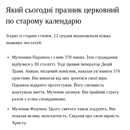
Який сьогодні празник церковний
по старому календарю
Згідно зі старим стилем, 12 грудня вшановували кілька
знакових постатей.
Мученики Парамон і з ним 370 інших. Їхні страждання
відбулися у III столітті. Тоді правив імператор Децій
Траян. Аквіан, місцевий намісник, наказав ув’язнити 370
християн. Він вимагав від них зректися своєї віри.
Парамон відкрито протестував. Його сміливість
коштувала життя. Мученик загинув. Він прийняв страту
разом з усіма сповідниками.
Мученик Філумен. Цього святого також згадують. Він
показав велику непохитність. Свідчив про свою вірність
Христу.