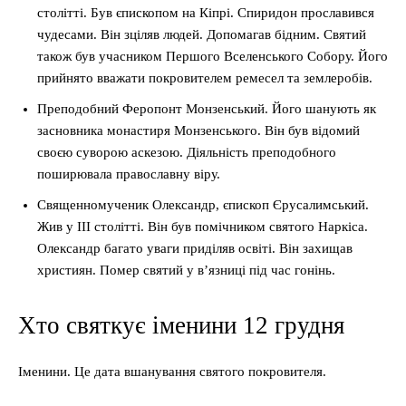
столітті. Був єпископом на Кіпрі. Спиридон прославився
чудесами. Він зціляв людей. Допомагав бідним. Святий
також був учасником Першого Вселенського Собору. Його
прийнято вважати покровителем ремесел та землеробів.
Преподобний Феропонт Монзенський. Його шанують як
засновника монастиря Монзенського. Він був відомий
своєю суворою аскезою. Діяльність преподобного
поширювала православну віру.
Священномученик Олександр, єпископ Єрусалимський.
Жив у III столітті. Він був помічником святого Наркіса.
Олександр багато уваги приділяв освіті. Він захищав
християн. Помер святий у в’язниці під час гонінь.
Хто святкує іменини 12 грудня
Іменини. Це дата вшанування святого покровителя.