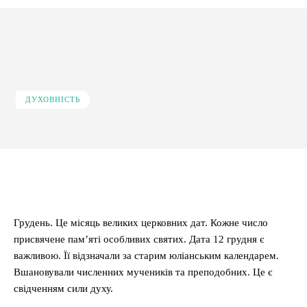
ДУХОВНІСТЬ
Facebook
X
Pinterest
WhatsApp
Грудень. Це місяць великих церковних дат. Кожне число
присвячене пам’яті особливих святих. Дата 12 грудня є
важливою. Її відзначали за старим юліанським календарем.
Вшановували численних мучеників та преподобних. Це є
свідченням сили духу.