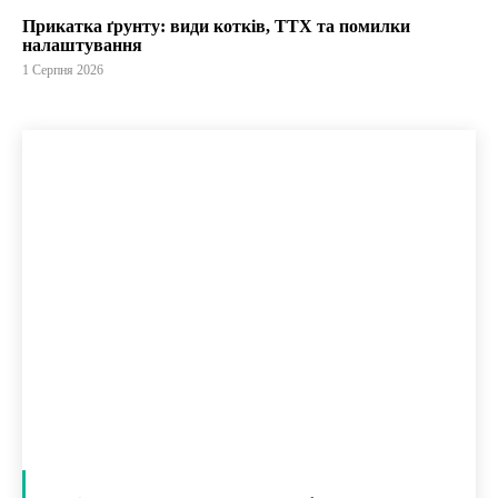
Прикатка ґрунту: види котків, ТТХ та помилки
налаштування
1 Серпня 2026