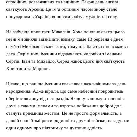
спокійних, розважливих та надійних. Також день ангела
святкують Арсенії. Це ім’я останнім часом знову стало
популярним в Україні, воно символізує мужність і силу.
Не забудьте привітати Миколаїв. Хоча основне свято цього
імені ми звикли відзначати взимку, саме 13 березня є днем
пам’яті Миколая Псковського, тому для багатьох це важлива
дата. Окрім них, іменини відзначають чоловіки з іменами
Сергій, Іван та Михайло. Серед жінок цього дня святкують
Христини та Марини.
Цікаво, що раніше іменини вважалися важливішими за день
народження. Адже вірили, що саме небесний покровитель
оберігає людину від негараздів. Якщо у вашому оточенні є
друзі з такими іменами то коротке побажання доброї долі
стануть приємним жестом. Це не просто формальність, а
давній спосіб зміцнити родинні та дружні зв’язки, нагадуючи
один одному про підтримку та духовну єдність.