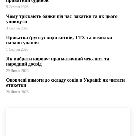
приватний будинок
5 Серпня 2026
Чому тріскають банки під час закатки та як цього
уникнути
3 Серпня 2026
Прикатка ґрунту: види котків, ТТХ та помилки
налаштування
1 Серпня 2026
Як вибрати корову: прагматичний чек-лист та
народний досвід
29 Липня 2026
Оновлені вимоги до складу соків в Україні: як читати
етикетки
28 Липня 2026