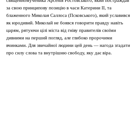
священномученика Арсенія Ростовського, який постраждав
за свою принципову позицію в часи Катерини II, та
блаженного Миколая Саллоса (Псковського), який уславився
як юродивий. Миколай не боявся говорити правду навіть
царям, рятуючи цілі міста від гніву правителів своїми
дивними на перший погляд, але глибоко пророчими
вчинками. Для звичайної людини цей день — нагода згадати
про силу слова та внутрішню свободу, яку дає віра.