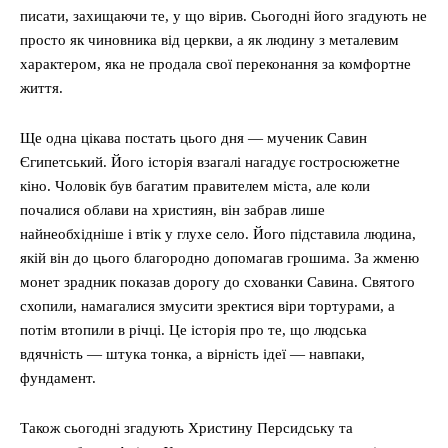
писати, захищаючи те, у що вірив. Сьогодні його згадують не
просто як чиновника від церкви, а як людину з металевим
характером, яка не продала свої переконання за комфортне
життя.
Ще одна цікава постать цього дня — мученик Савин
Єгипетський. Його історія взагалі нагадує гостросюжетне
кіно. Чоловік був багатим правителем міста, але коли
почалися облави на християн, він забрав лише
найнеобхідніше і втік у глухе село. Його підставила людина,
якій він до цього благородно допомагав грошима. За жменю
монет зрадник показав дорогу до схованки Савина. Святого
схопили, намагалися змусити зректися віри тортурами, а
потім втопили в річці. Це історія про те, що людська
вдячність — штука тонка, а вірність ідеї — навпаки,
фундамент.
Також сьогодні згадують Христину Персидську та