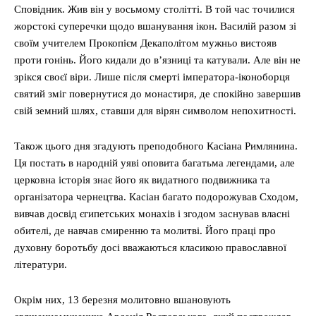
Сповідник. Жив він у восьмому столітті. В той час точилися
жорстокі суперечки щодо вшанування ікон. Василій разом зі
своїм учителем Прокопієм Декаполітом мужньо вистояв
проти гонінь. Його кидали до в’язниці та катували. Але він не
зрікся своєї віри. Лише після смерті імператора-іконоборця
святий зміг повернутися до монастиря, де спокійно завершив
свій земний шлях, ставши для вірян символом непохитності.
Також цього дня згадують преподобного Касіана Римлянина.
Ця постать в народній уяві оповита багатьма легендами, але
церковна історія знає його як видатного подвижника та
організатора чернецтва. Касіан багато подорожував Сходом,
вивчав досвід єгипетських монахів і згодом заснував власні
обителі, де навчав смиренню та молитві. Його праці про
духовну боротьбу досі вважаються класикою православної
літератури.
Окрім них, 13 березня молитовно вшановують