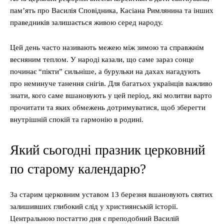
пам’ять про Василія Сповідника, Касіана Римлянина та інших
праведників залишається живою серед народу.
Цей день часто називають межею між зимою та справжнім
весняним теплом. У народі казали, що саме зараз сонце
починає “пікти” сильніше, а бурульки на дахах нагадують
про неминуче танення снігів. Для багатьох українців важливо
знати, кого саме вшановують у цей період, які молитви варто
прочитати та яких обмежень дотримуватися, щоб зберегти
внутрішній спокій та гармонію в родині.
Який сьогодні празник церковний
по старому календарю?
За старим церковним уставом 13 березня вшановують святих
залишивших глибокий слід у християнській історії.
Центральною постаттю дня є преподобний Василій