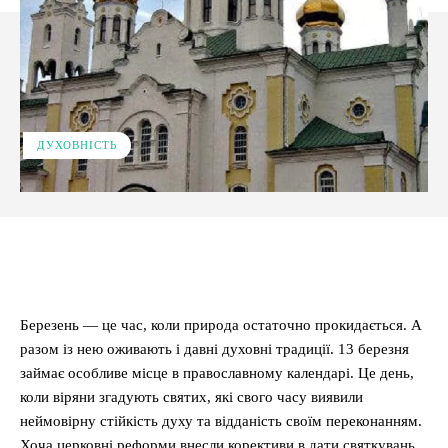
ДУХОВНІСТЬ
Facebook
X
Pinterest
WhatsApp
Березень — це час, коли природа остаточно прокидається. А
разом із нею оживають і давні духовні традиції. 13 березня
займає особливе місце в православному календарі. Це день,
коли віряни згадують святих, які свого часу виявили
неймовірну стійкість духу та відданість своїм переконанням.
Хоча церковні реформи внесли корективи в дати святкувань,