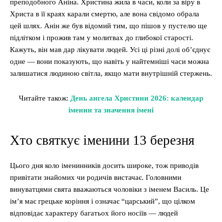
преподобного Аніна. Христина жила в часи, коли за віру в
Христа в її краях карали смертю, але вона свідомо обрала
цей шлях. Анін же був відомий тим, що пішов у пустелю ще
підлітком і прожив там у молитвах до глибокої старості.
Кажуть, він мав дар лікувати людей. Усі ці різні долі об’єднує
одне — вони показують, що навіть у найтемніші часи можна
залишатися людиною світла, якщо мати внутрішній стержень.
Читайте також:
День ангела Христини 2026: календар
іменин та значення імені
Хто святкує іменини 13 березня
Цього дня коло іменинників досить широке, тож приводів
привітати знайомих чи родичів вистачає. Головними
винуватцями свята вважаються чоловіки з іменем Василь. Це
ім’я має грецьке коріння і означає “царський”, що цілком
відповідає характеру багатьох його носіїв — людей