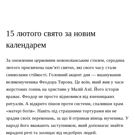
15 лютого свято за новим
календарем
За оновленим церковним новоюліанським стилем, середина
лютого присвячена пам’яті святих, які свого часу стали
символами стійкості. Головний акцент дня — вшанування
великомученика Феодора Тирона. Це воїн, який жив у часи
жорстоких гонінь на християн у Малій Азії. Його історія
вражає. Феодор не просто відмовився від язичницьких
ритуалів. А відкрито пішов проти системи, спаливши храм
«матері богів». Навіть під страшними тортурами він не
зрадив своїх переконань, за що й отримав вінець мученика. У
народі його вважають заступником, який допомагає знайти
вкрадені речі та захищає від недобрих людей.