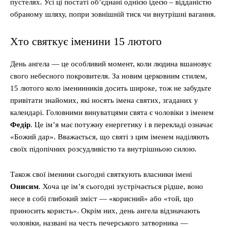
пустелях. Усі ці постаті об’єднані однією ідеєю – відданістю
обраному шляху, попри зовнішній тиск чи внутрішні вагання.
Хто святкує іменини 15 лютого
День ангела — це особливий момент, коли людина вшановує
свого небесного покровителя. За новим церковним стилем,
15 лютого коло іменинників досить широке, тож не забудьте
привітати знайомих, які носять імена святих, згаданих у
календарі. Головними винуватцями свята є чоловіки з іменем
Федір
. Це ім’я має потужну енергетику і в перекладі означає
«Божий дар». Вважається, що святі з цим іменем наділяють
своїх підопічних розсудливістю та внутрішньою силою.
Також свої іменини сьогодні святкують власники імені
Онисим
. Хоча це ім’я сьогодні зустрічається рідше, воно
несе в собі глибокий зміст — «корисний» або «той, що
приносить користь». Окрім них, день ангела відзначають
чоловіки, названі на честь печерського затворника —