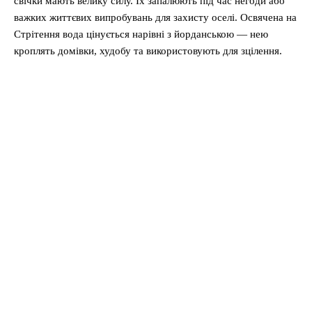
свічки мають велику силу. Їх запалюють під час негоди або
важких життєвих випробувань для захисту оселі. Освячена на
Стрітення вода цінується нарівні з йорданською — нею
кроплять домівки, худобу та використовують для зцілення.