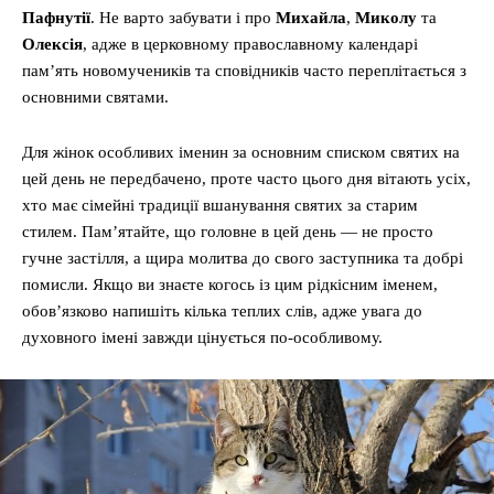
Пафнутії
. Не варто забувати і про
Михайла
,
Миколу
та
Олексія
, адже в церковному православному календарі
пам’ять новомучеників та сповідників часто переплітається з
основними святами.
Для жінок особливих іменин за основним списком святих на
цей день не передбачено, проте часто цього дня вітають усіх,
хто має сімейні традиції вшанування святих за старим
стилем. Пам’ятайте, що головне в цей день — не просто
гучне застілля, а щира молитва до свого заступника та добрі
помисли. Якщо ви знаєте когось із цим рідкісним іменем,
обов’язково напишіть кілька теплих слів, адже увага до
духовного імені завжди цінується по-особливому.