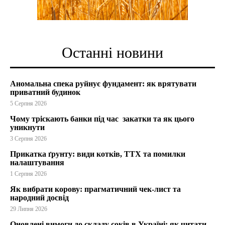
Останні новини
Аномальна спека руйнує фундамент: як врятувати
приватний будинок
5 Серпня 2026
Чому тріскають банки під час закатки та як цього
уникнути
3 Серпня 2026
Прикатка ґрунту: види котків, ТТХ та помилки
налаштування
1 Серпня 2026
Як вибрати корову: прагматичний чек-лист та
народний досвід
29 Липня 2026
Оновлені вимоги до складу соків в Україні: як читати