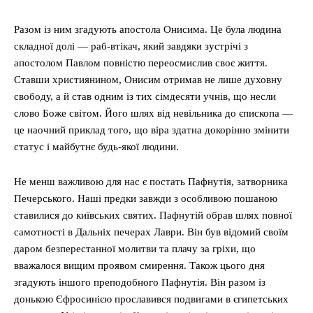
Разом із ним згадують апостола Онисима. Це була людина
складної долі — раб-втікач, який завдяки зустрічі з
апостолом Павлом повністю переосмислив своє життя.
Ставши християнином, Онисим отримав не лише духовну
свободу, а й став одним із тих сімдесяти учнів, що несли
слово Боже світом. Його шлях від невільника до єпископа —
це наочний приклад того, що віра здатна докорінно змінити
статус і майбутнє будь-якої людини.
Не менш важливою для нас є постать Пафнутія, затворника
Печерського. Наші предки завжди з особливою пошаною
ставилися до київських святих. Пафнутій обрав шлях повної
самотності в Дальніх печерах Лаври. Він був відомий своїм
даром безперестанної молитви та плачу за гріхи, що
вважалося вищим проявом смирення. Також цього дня
згадують іншого преподобного Пафнутія. Він разом із
донькою Єфросинією прославився подвигами в єгипетських