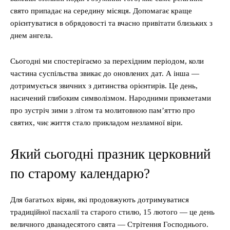
свято припадає на середину місяця. Допомагає краще
орієнтуватися в обрядовості та вчасно привітати близьких з
днем ангела.
Сьогодні ми спостерігаємо за перехідним періодом, коли
частина суспільства звикає до оновлених дат. А інша —
дотримується звичних з дитинства орієнтирів. Це день,
насичений глибоким символізмом. Народними прикметами
про зустріч зими з літом та молитовною пам’яттю про
святих, чиє життя стало прикладом незламної віри.
Який сьогодні празник церковний
по старому календарю?
Для багатьох вірян, які продовжують дотримуватися
традиційної пасхалії та старого стилю, 15 лютого — це день
величного дванадесятого свята — Стрітення Господнього.