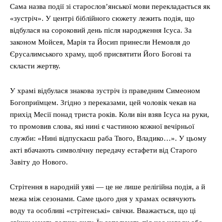
Сама назва події зі старослов’янської мови перекладається як
«зустріч». У центрі біблійного сюжету лежить подія, що
відбулася на сороковий день після народження Ісуса. За
законом Мойсея, Марія та Йосип принесли Немовля до
Єрусалимського храму, щоб присвятити Його Богові та
скласти жертву.
У храмі відбулася знакова зустріч із праведним Симеоном
Богоприїмцем. Згідно з переказами, цей чоловік чекав на
прихід Месії понад триста років. Коли він взяв Ісуса на руки,
то промовив слова, які нині є частиною кожної вечірньої
служби: «Нині відпускаєш раба Твого, Владико…». У цьому
акті вбачають символічну передачу естафети від Старого
Завіту до Нового.
Стрітення в народній уяві — це не лише релігійна подія, а й
межа між сезонами. Саме цього дня у храмах освячують
воду та особливі «стрітенські» свічки. Вважається, що ці