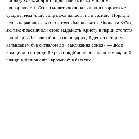
поблизу Олександрії та прославилася своїм даром
прозорливості. Своєю молитвою вона зупинила ворогуюче
сусіднє плем’я, що збиралося напасти на її селище. Поряд із
нею в церковних святцях стоять імена святих Зінона та Зоїла,
які також засвідчили свою відданість Христу в перші століття
нашої ери. Для звичайного господаря цей день за старим
календарем був сигналом до «закликання сонця» — люди
виходили на городи й хрестоподібно перетинали землю, щоб
швидше зійшов сніг і врожай був багатим.