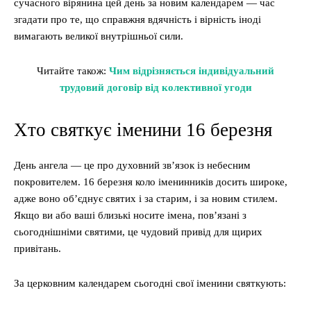
сучасного вірянина цей день за новим календарем — час
згадати про те, що справжня вдячність і вірність іноді
вимагають великої внутрішньої сили.
Читайте також:
Чим відрізняється індивідуальний
трудовий договір від колективної угоди
Хто святкує іменини 16 березня
День ангела — це про духовний зв’язок із небесним
покровителем. 16 березня коло іменинників досить широке,
адже воно об’єднує святих і за старим, і за новим стилем.
Якщо ви або ваші близькі носите імена, пов’язані з
сьогоднішніми святими, це чудовий привід для щирих
привітань.
За церковним календарем сьогодні свої іменини святкують: