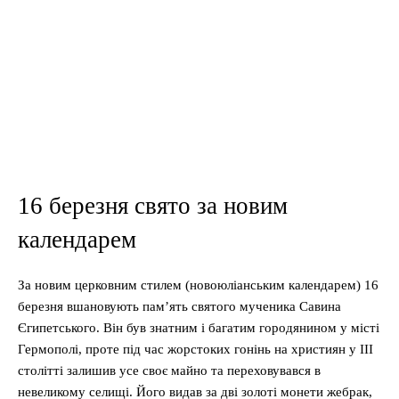
16 березня свято за новим
календарем
За новим церковним стилем (новоюліанським календарем) 16
березня вшановують пам’ять святого мученика Савина
Єгипетського. Він був знатним і багатим городянином у місті
Гермополі, проте під час жорстоких гонінь на християн у III
столітті залишив усе своє майно та переховувався в
невеликому селищі. Його видав за дві золоті монети жебрак,