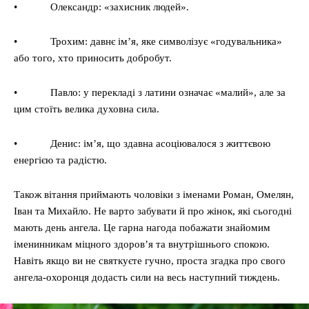
• Олександр: «захисник людей».
• Трохим: давнє ім’я, яке символізує «годувальника»
або того, хто приносить добробут.
• Павло: у перекладі з латини означає «малий», але за
цим стоїть велика духовна сила.
• Денис: ім’я, що здавна асоціювалося з життєвою
енергією та радістю.
Також вітання приймають чоловіки з іменами Роман, Омелян,
Іван та Михайло. Не варто забувати й про жінок, які сьогодні
мають день ангела. Це гарна нагода побажати знайомим
іменинникам міцного здоров’я та внутрішнього спокою.
Навіть якщо ви не святкуєте гучно, проста згадка про свого
ангела-охоронця додасть сили на весь наступний тиждень.