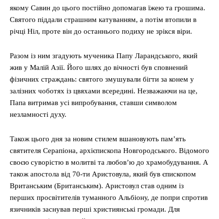
якому Савин до цього постійно допомагав їжею та грошима.
Святого піддали страшним катуванням, а потім втопили в
річці Ніл, проте він до останнього подиху не зрікся віри.
Разом із ним згадують мученика Папу Ларандського, який
жив у Малій Азії. Його шлях до вічності був сповнений
фізичних страждань: святого змушували бігти за конем у
залізних чоботях із цвяхами всередині. Незважаючи на це,
Папа витримав усі випробування, ставши символом
незламності духу.
Також цього дня за новим стилем вшановують пам’ять
святителя Серапіона, архієпископа Новгородського. Відомого
своєю суворістю в молитві та любов’ю до храмобудування. А
також апостола від 70-ти Аристовула, який був єпископом
Вританським (Британським). Аристовул став одним із
перших просвітителів туманного Альбіону, де попри спротив
язичників заснував перші християнські громади. Для