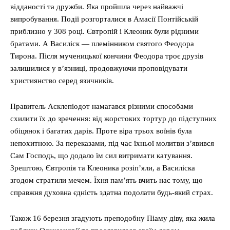
відданості та дружби. Яка пройшла через найважчі
випробування. Події розгорталися в Амасії Понтійській
приблизно у 308 році. Євтропій і Клеоник були рідними
братами. А Василіск — племінником святого Феодора
Тирона. Після мученицької кончини Феодора троє друзів
залишилися у в’язниці, продовжуючи проповідувати
християнство серед язичників.
Правитель Асклепіодот намагався різними способами
схилити їх до зречення: від жорстоких тортур до підступних
обіцянок і багатих дарів. Проте віра трьох воїнів була
непохитною. За переказами, під час їхньої молитви з’явився
Сам Господь, що додало їм сил витримати катування.
Зрештою, Євтропія та Клеоника розіп’яли, а Василіска
згодом стратили мечем. Їхня пам’ять вчить нас тому, що
справжня духовна єдність здатна подолати будь-який страх.
Також 16 березня згадують преподобну Піаму діву, яка жила