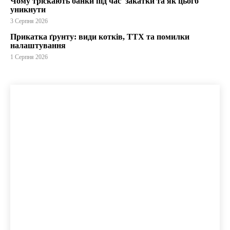
Чому тріскають банки під час закатки та як цього
уникнути
3 Серпня 2026
Прикатка ґрунту: види котків, ТТХ та помилки
налаштування
1 Серпня 2026