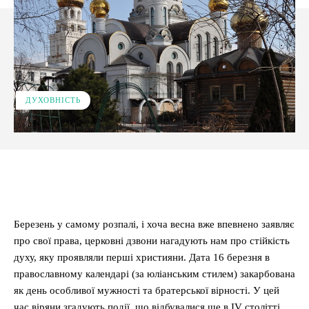
ДУХОВНІСТЬ
Facebook
X
Pinterest
WhatsApp
Березень у самому розпалі, і хоча весна вже впевнено заявляє
про свої права, церковні дзвони нагадують нам про стійкість
духу, яку проявляли перші християни. Дата 16 березня в
православному календарі (за юліанським стилем) закарбована
як день особливої мужності та братерської вірності. У цей
час віряни згадують події, що відбувалися ще в IV столітті,