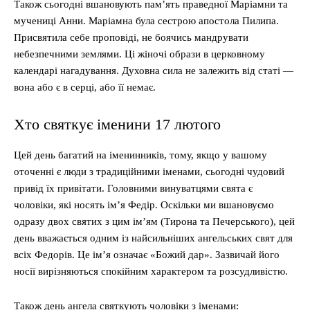
Також сьогодні вшановують пам’ять праведної Маріамни та
мучениці Анни. Маріамна була сестрою апостола Пилипа.
Присвятила себе проповіді, не боячись мандрувати
небезпечними землями. Ці жіночі образи в церковному
календарі нагадування. Духовна сила не залежить від статі —
вона або є в серці, або її немає.
Хто святкує іменини 17 лютого
Цей день багатий на іменинників, тому, якщо у вашому
оточенні є люди з традиційними іменами, сьогодні чудовий
привід їх привітати. Головними винуватцями свята є
чоловіки, які носять ім’я Федір. Оскільки ми вшановуємо
одразу двох святих з цим ім’ям (Тирона та Печерського), цей
день вважається одним із найсильніших ангельських свят для
всіх Федорів. Це ім’я означає «Божий дар». Зазвичай його
носії вирізняються спокійним характером та розсудливістю.
Також день ангела святкують чоловіки з іменами: