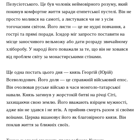
Пелусіотського. Це був чоловік неймовірного розуму, який
покинув комфортне життя заради єгипетської пустелі. Він не
просто молився на самоті, а листувався чи не з усім
тогочасним світом. Його листи — це не нудні повчання, а
гострі та прямі поради. Ісидор міг запросто поставити на
місце заносчивого вельможу або дати розраду звичайному
хліборобу. У народі його поважали за те, що він не ховався
від проблем світу за монастирськими стінами.
Ще одна постать цього дня — князь Георгій (Юрій)
Всеволодович. Його доля — це справжній військовий епос.
Він очолював руське військо в часи монголо-татарської
навали. Князь загинув у жорстокій битві на річці Сіті,
захищаючи свою землю. Його вважають взірцем мужності,
адже він не здався і не втік. А прийняв смерть разом зі своїми
воїнами. Церква вшановує його як благовірного князя. Він
поклав життя за ближніх своїх.