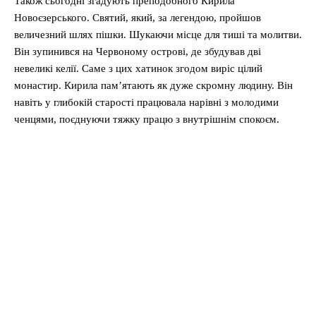
Також сьогодні згадують преподобного Кирила
Новоєзерського. Святий, який, за легендою, пройшов
величезний шлях пішки. Шукаючи місце для тиші та молитви.
Він зупинився на Червоному острові, де збудував дві
невеликі келії. Саме з цих хатинок згодом виріс цілий
монастир. Кирила пам’ятають як дуже скромну людину. Він
навіть у глибокій старості працювала нарівні з молодими
ченцями, поєднуючи тяжку працю з внутрішнім спокоєм.