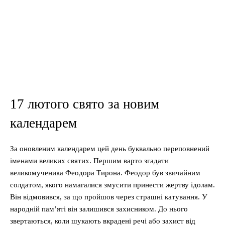
17 лютого свято за новим
календарем
За оновленим календарем цей день буквально переповнений
іменами великих святих. Першим варто згадати
великомученика Феодора Тирона. Феодор був звичайним
солдатом, якого намагалися змусити принести жертву ідолам.
Він відмовився, за що пройшов через страшні катування. У
народній пам’яті він залишився захисником. До нього
звертаються, коли шукають вкрадені речі або захист від