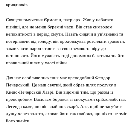
кривдників.
Священномученик Єрмоген, патріарх. Жив у набагато
пізніші, але не менш буремні часи. Він став символом
непохитності в період смути. Навіть сидячи в ув’язненні та
потерпаючи від голоду, він продовжував розсилати грамоти,
закликаючи народ стояти за свою землю та віру до
останнього. Його мужність тоді допомогла багатьом знайти
правильний шлях у хаосі війни.
Для нас особливе значення має преподобний Феодор
Печерський. Це наш святий, який обрав шлях послуху в
Києво-Печерській Лаврі. Він відомий тим, що разом із
преподобним Василієм боровся зі спокусами сріблолюбства.
Легенда каже, що він знайшов скарб. Але, щоб не загубити
душу через золото, сховав його так глибоко, що ніхто не зміг
його знайти.