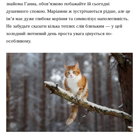
знайома Ганна, обов’язково побажайте їй сьогодні
душевного спокою. Маріамни ж зустрічаються рідше, але це
ім’я має дуже глибоке коріння та символізує наполегливість.
Не забудьте сказати кілька теплих слів близьким — у цей
холодний лютневий день проста увага цінується по-
особливому.