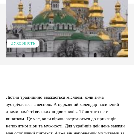
ДУХОВНІСТЬ
Facebook
X
Pinterest
WhatsApp
Лютий традиційно вважається місяцем, коли зима
зустрічається з весною. А церковний календар насичений
днями пам’яті великих подвижників. 17 лютого не є
винятком. Це час, коли віряни звертаються до прикладів
непохитної віри та мужності. Для українців цей день завжди
мав особливий підтекст. Адже він наповнений молитвами за