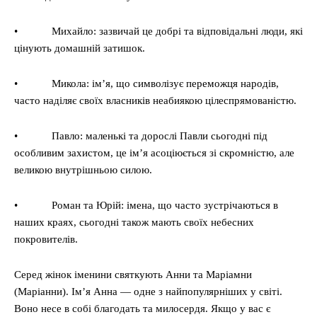
• Михайло: зазвичай це добрі та відповідальні люди, які
цінують домашній затишок.
• Микола: ім’я, що символізує переможця народів,
часто наділяє своїх власників неабиякою цілеспрямованістю.
• Павло: маленькі та дорослі Павли сьогодні під
особливим захистом, це ім’я асоціюється зі скромністю, але
великою внутрішньою силою.
• Роман та Юрій: імена, що часто зустрічаються в
наших краях, сьогодні також мають своїх небесних
покровителів.
Серед жінок іменини святкують Анни та Маріамни
(Маріанни). Ім’я Анна — одне з найпопулярніших у світі.
Воно несе в собі благодать та милосердя. Якщо у вас є