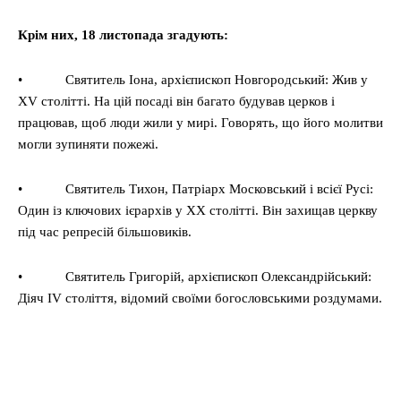
Крім них, 18 листопада згадують:
• Святитель Іона, архієпископ Новгородський: Жив у
XV столітті. На цій посаді він багато будував церков і
працював, щоб люди жили у мирі. Говорять, що його молитви
могли зупиняти пожежі.
• Святитель Тихон, Патріарх Московський і всієї Русі:
Один із ключових ієрархів у XX столітті. Він захищав церкву
під час репресій більшовиків.
• Святитель Григорій, архієпископ Олександрійський:
Діяч IV століття, відомий своїми богословськими роздумами.