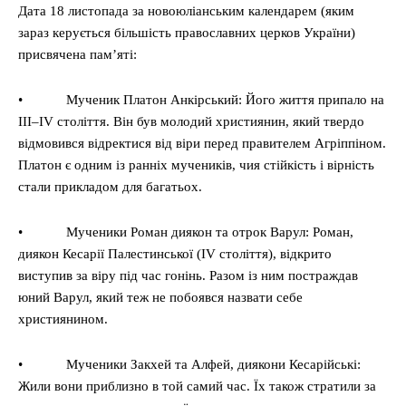
Дата 18 листопада за новоюліанським календарем (яким
зараз керується більшість православних церков України)
присвячена пам’яті:
• Мученик Платон Анкірський: Його життя припало на
III–IV століття. Він був молодий християнин, який твердо
відмовився відректися від віри перед правителем Агріппіном.
Платон є одним із ранніх мучеників, чия стійкість і вірність
стали прикладом для багатьох.
• Мученики Роман диякон та отрок Варул: Роман,
диякон Кесарії Палестинської (IV століття), відкрито
виступив за віру під час гонінь. Разом із ним постраждав
юний Варул, який теж не побоявся назвати себе
християнином.
• Мученики Закхей та Алфей, диякони Кесарійські:
Жили вони приблизно в той самий час. Їх також стратили за