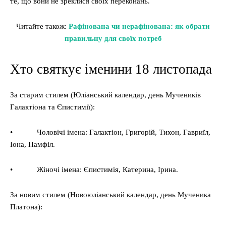
те, що вони не зреклися своїх переконань.
Читайте також:
Рафінована чи нерафінована: як обрати
правильну для своїх потреб
Хто святкує іменини 18 листопада
За старим стилем (Юліанський календар, день Мучеників
Галактіона та Єпистимії):
• Чоловічі імена: Галактіон, Григорій, Тихон, Гавриїл,
Іона, Памфіл.
• Жіночі імена: Єпистимія, Катерина, Ірина.
За новим стилем (Новоюліанський календар, день Мученика
Платона):