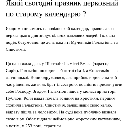
Який сьогодні празник церковний
по старому календарю ?
Якщо ми дивимось на юліанський календар, православна
церква цього дня згадує кількох важливих людей. Головна
подія, безумовно, це день пам’яті Мучеників Галактіона та
Єпистимії.
Ця пара жила десь у III столітті в місті Емеса (зараз це
Сирія). Галактіон походив із багатої сім’ї, а Єпистимія — з
язичницької. Вони одружилися, але прийняли дивне на той
час рішення: жити як брат із сестрою, повністю присвячуючи
себе Господу. Згодом Галактіон пішов у монастир на горі
Публіон. Коли влада почала гоніння на християн, першим
схопили Галактіона. Єпистимія, залишивши свою келію,
відразу пішла за чоловіком. На суді вона публічно визнала
свою віру. Обох піддали неймовірно жорстоким катуванням,
а потім, у 253 році, стратили.