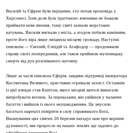
Василій та Єфрем були першими, хто почав проповідь у
Херсонесі. Їхня доля була трагічною: язичники не бажали
приймати нове вчення, тому святі зазнали жорстоких
катувань. Василія вигнали з міста, а згодом побили камінням,
проте його віра лише зміцнила місцеву громаду. Наступні
єпископи — Євгеній, Єлпідій та Агафодор — продовжили
справу своїх попередників, але також прийняли мученицьку
смерть від рук розгніваного натовпу.
Лише за часів єпископа Єферія, завдяки підтримці імператора
Костянтина Великого, християни отримали захист. Останнім
із цієї плеяди став Капітон, якого місцеві жителі вимагали
випробувати вогнем. За переказами, він увійшов у палаюче
багаття і вийшов із нього неушкодженим. Це змусило
багатьох нарешті повірити в силу справжнього Бога.
Вшанування цих святих 20 березня нагадує нам про коріння
духовності, яке проросло на наших землях ще задовго до
офіційного хрещення Русі.