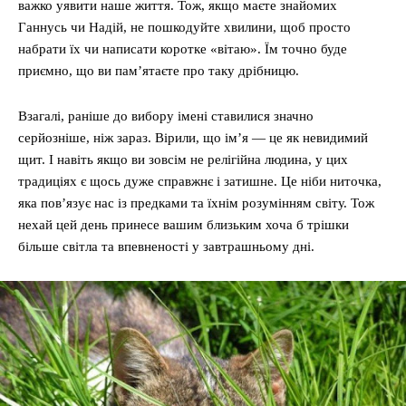
важко уявити наше життя. Тож, якщо маєте знайомих
Ганнусь чи Надій, не пошкодуйте хвилини, щоб просто
набрати їх чи написати коротке «вітаю». Їм точно буде
приємно, що ви пам’ятаєте про таку дрібницю.
Взагалі, раніше до вибору імені ставилися значно
серйозніше, ніж зараз. Вірили, що ім’я — це як невидимий
щит. І навіть якщо ви зовсім не релігійна людина, у цих
традиціях є щось дуже справжнє і затишне. Це ніби ниточка,
яка пов’язує нас із предками та їхнім розумінням світу. Тож
нехай цей день принесе вашим близьким хоча б трішки
більше світла та впевненості у завтрашньому дні.