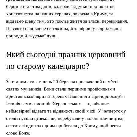
березня стає тим днем, коли ми згадуємо про початки
християнства на наших теренах, зокрема в Криму, та
віддаємо шану тим, хто поклав життя за власні переконання.
Це свято наповнене світлом надії та вірою у відродження
природи й людської душі.
Який сьогодні празник церковний
по старому календарю?
За старим стилем день 20 березня присвячений пам’яті
святих мучеників. Вони стали першими провісниками
християнської віри на теренах Північного Причорномор’я.
Історія семи єпископів Херсонеських — це літопис
неймовірної відваги та відданості своїй місії. У четвертому
столітті, коли ці землі ще перебували у полоні язичництва,
святителі один за одним прибували до Криму, щоб нести
слово Боже.