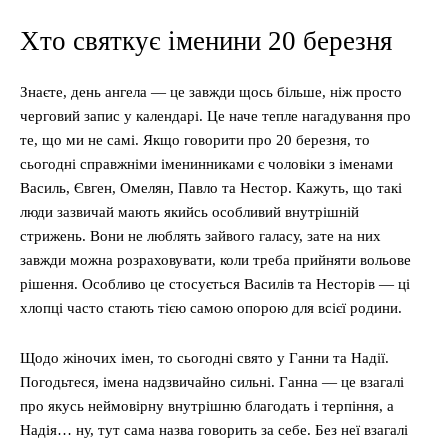
Хто святкує іменини 20 березня
Знаєте, день ангела — це завжди щось більше, ніж просто
черговий запис у календарі. Це наче тепле нагадування про
те, що ми не самі. Якщо говорити про 20 березня, то
сьогодні справжніми іменинниками є чоловіки з іменами
Василь, Євген, Омелян, Павло та Нестор. Кажуть, що такі
люди зазвичай мають якийсь особливий внутрішній
стрижень. Вони не люблять зайвого галасу, зате на них
завжди можна розраховувати, коли треба прийняти вольове
рішення. Особливо це стосується Василів та Несторів — ці
хлопці часто стають тією самою опорою для всієї родини.
Щодо жіночих імен, то сьогодні свято у Ганни та Надії.
Погодьтеся, імена надзвичайно сильні. Ганна — це взагалі
про якусь неймовірну внутрішню благодать і терпіння, а
Надія… ну, тут сама назва говорить за себе. Без неї взагалі