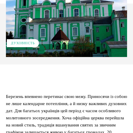
ДУХОВНІСТЬ
Facebook
X
Pinterest
WhatsApp
Березень впевнено перетинає свою межу. Приносячи із собою
не лише календарне потепління, а й низку важливих духовних
дат. Для багатьох українців цей період є часом особливого
молитовного зосередження. Хоча офіційна церква перейшла
на новий стиль, традиція вшанування святих за звичним
графіком залишається живою у багатьох громадах. 20