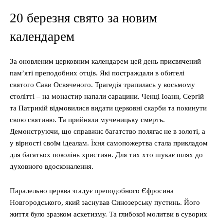
20 березня свято за новим
календарем
За оновленим церковним календарем цей день присвячений
пам’яті преподобних отців. Які постраждали в обителі
святого Сави Освяченого. Трагедія трапилась у восьмому
столітті – на монастир напали сарацини. Ченці Іоанн, Сергій
та Патрикій відмовилися видати церковні скарби та покинути
свою святиню. Та прийняли мученицьку смерть.
Демонструючи, що справжнє багатство полягає не в золоті, а
у вірності своїм ідеалам. Їхня самопожертва стала прикладом
для багатьох поколінь християн. Для тих хто шукає шлях до
духовного вдосконалення.
Паралельно церква згадує преподобного Єфросина
Новгородського, який заснував Синозерську пустинь. Його
життя було зразком аскетизму. Та глибокої молитви в суворих