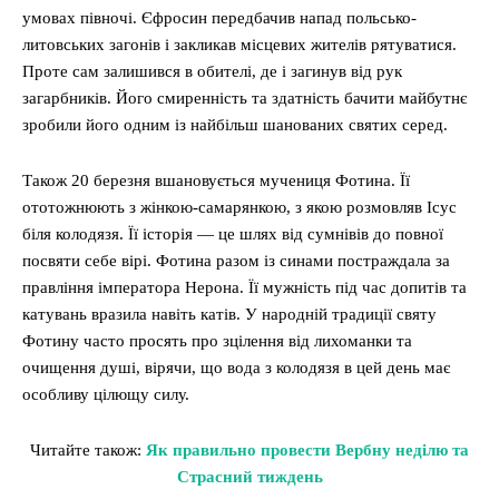
умовах півночі. Єфросин передбачив напад польсько-
литовських загонів і закликав місцевих жителів рятуватися.
Проте сам залишився в обителі, де і загинув від рук
загарбників. Його смиренність та здатність бачити майбутнє
зробили його одним із найбільш шанованих святих серед.
Також 20 березня вшановується мучениця Фотина. Її
ототожнюють з жінкою-самарянкою, з якою розмовляв Ісус
біля колодязя. Її історія — це шлях від сумнівів до повної
посвяти себе вірі. Фотина разом із синами постраждала за
правління імператора Нерона. Її мужність під час допитів та
катувань вразила навіть катів. У народній традиції святу
Фотину часто просять про зцілення від лихоманки та
очищення душі, вірячи, що вода з колодязя в цей день має
особливу цілющу силу.
Читайте також:
Як правильно провести Вербну неділю та
Страсний тиждень