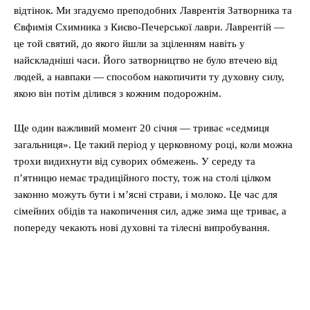
відтінок. Ми згадуємо преподобних Лаврентія Затворника та
Євфимія Схимника з Києво-Печерської лаври. Лаврентій —
це той святий, до якого йшли за зціленням навіть у
найскладніші часи. Його затворництво не було втечею від
людей, а навпаки — способом накопичити ту духовну силу,
якою він потім ділився з кожним подорожнім.
Ще один важливий момент 20 січня — триває «седмиця
загальниця». Це такий період у церковному році, коли можна
трохи видихнути від суворих обмежень. У середу та
п’ятницю немає традиційного посту, тож на столі цілком
законно можуть бути і м’ясні страви, і молоко. Це час для
сімейних обідів та накопичення сил, адже зима ще триває, а
попереду чекають нові духовні та тілесні випробування.