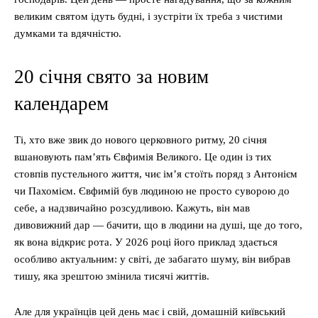
великим святом ідуть будні, і зустріти їх треба з чистими
думками та вдячністю.
20 січня свято за новим
календарем
Ті, хто вже звик до нового церковного ритму, 20 січня
вшановують пам’ять Євфимія Великого. Це один із тих
стовпів пустельного життя, чиє ім’я стоїть поряд з Антонієм
чи Пахомієм. Євфимій був людиною не просто суворою до
себе, а надзвичайно розсудливою. Кажуть, він мав
дивовижний дар — бачити, що в людини на душі, ще до того,
як вона відкриє рота. У 2026 році його приклад здається
особливо актуальним: у світі, де забагато шуму, він вибрав
тишу, яка зрештою змінила тисячі життів.
Але для українців цей день має і свій, домашній київський