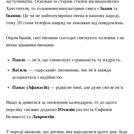
заступництва. Оскільки за старим стилем ми вшановуємо
Хрестителя, то головними винуватцями свята є
Івани
та
Іванни
. Це чи не найпопулярніші імена в нашому народі,
тому 20 січня телефон навряд чи замовкне від повідомлень.
Окрім Іванів, свої іменини сьогодні святкують чоловіки з не
менш цікавими іменами:
Павло
— ім’я, що символізує стриманість та мудрість.
Василь
— «царський» іменинник, чиє ім’я завжди
асоціюється з надійністю.
Панас (Афанасій)
— рідкісне нині, але дуже світле ім’я.
Якщо ж дивитися за оновленим календарем, то до цього
переліку сміливо додаємо
Юхимів
(на честь Євфимія
Великого) та
Лаврентіїв
.
У народі вважали, що дитина, яка народилася цього дня, буде