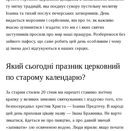
ту нитку традицій, яка поєднує сувору пустельну молитву
Іоанна та тихий послух печерських затворників. День
видається морозним і серйозним, він про те, як важливо
вчасно зупинитися і згадати: хто ми є і яких святих
заступників просили про мир наші пращури. Розберемося без
зайвого пафосу, що саме робить цей день особливим і чому
ці імена досі відгукуються в наших серцях.
Який сьогодні празник церковний
по старому календарю?
За старим стилем 20 січня ми нарешті ставимо логічну
крапку у великих зимових святкуваннях і згадуємо того, хто
безпосередньо хрестив Христа — Іоанна Предтечу. В народі
цей день приховав цікаву назву — Івана Бражника. Не варто
лякатися, йдеться не про пияцтво, а про давній звичай
«запивати» зло освяченою водою. Люди вірили: якщо почати