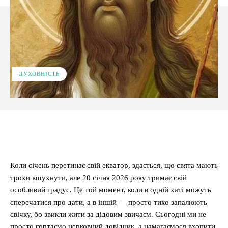
ДУХОВНІСТЬ
Facebook
X
Pinterest
WhatsApp
Коли січень перетинає свій екватор, здається, що свята мають
трохи вщухнути, але 20 січня 2026 року тримає свій
особливий градус. Це той момент, коли в одній хаті можуть
сперечатися про дати, а в іншій — просто тихо запалюють
свічку, бо звикли жити за дідовим звичаєм. Сьогодні ми не
просто гортаємо церковний довідник, а намагаємося вхопити