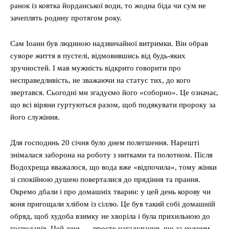
ранок із ковтка йорданської води, то жодна біда чи сум не
зачеплять родину протягом року.
Сам Іоанн був людиною надзвичайної витримки. Він обрав
суворе життя в пустелі, відмовившись від будь-яких
зручностей. І мав мужність відкрито говорити про
несправедливість, не зважаючи на статус тих, до кого
звертався. Сьогодні ми згадуємо його «соборно». Це означає,
що всі віряни гуртуються разом, щоб подякувати пророку за
його служіння.
Для господинь 20 січня було днем полегшення. Нарешті
знімалася заборона на роботу з нитками та полотном. Після
Водохреща вважалося, що вода вже «відпочила», тому жінки
зі спокійною душею поверталися до прядіння та прання.
Окремо дбали і про домашніх тварин: у цей день корову чи
коня пригощали хлібом із сіллю. Це був такий собі домашній
обряд, щоб худоба взимку не хворіла і була прихильною до
господарів. Цей день — просте нагадування, що за кожним