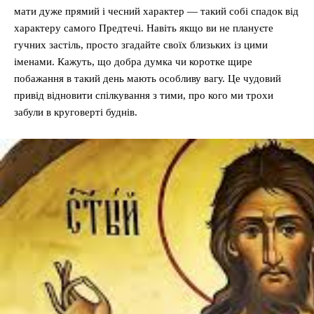
мати дуже прямий і чесний характер — такий собі спадок від
характеру самого Предтечі. Навіть якщо ви не плануєте
гучних застіль, просто згадайте своїх близьких із цими
іменами. Кажуть, що добра думка чи коротке щире
побажання в такий день мають особливу вагу. Це чудовий
привід відновити спілкування з тими, про кого ми трохи
забули в круговерті буднів.