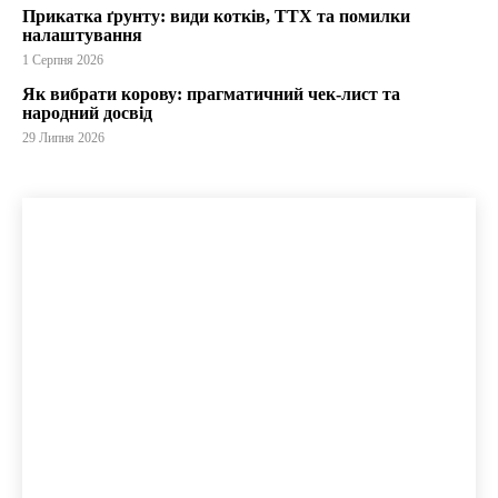
Прикатка ґрунту: види котків, ТТХ та помилки
налаштування
1 Серпня 2026
Як вибрати корову: прагматичний чек-лист та
народний досвід
29 Липня 2026