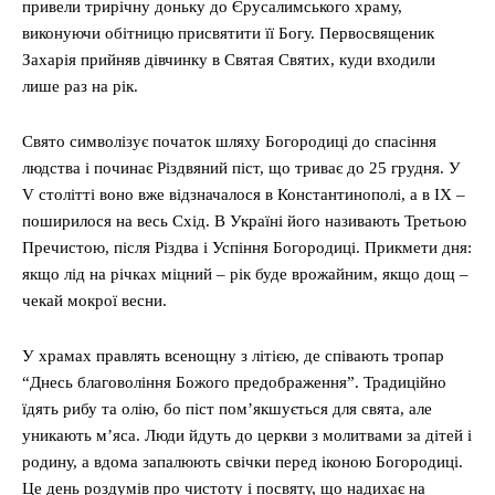
привели трирічну доньку до Єрусалимського храму,
виконуючи обітницю присвятити її Богу. Первосвященик
Захарія прийняв дівчинку в Святая Святих, куди входили
лише раз на рік.
Свято символізує початок шляху Богородиці до спасіння
людства і починає Різдвяний піст, що триває до 25 грудня. У
V столітті воно вже відзначалося в Константинополі, а в IX –
поширилося на весь Схід. В Україні його називають Третьою
Пречистою, після Різдва і Успіння Богородиці. Прикмети дня:
якщо лід на річках міцний – рік буде врожайним, якщо дощ –
чекай мокрої весни.
У храмах правлять всенощну з літією, де співають тропар
“Днесь благовоління Божого предображення”. Традиційно
їдять рибу та олію, бо піст пом’якшується для свята, але
уникають м’яса. Люди йдуть до церкви з молитвами за дітей і
родину, а вдома запалюють свічки перед іконою Богородиці.
Це день роздумів про чистоту і посвяту, що надихає на