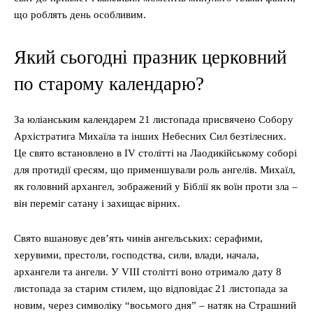
що роблять день особливим.
Який сьогодні празник церковний
по старому календарю?
За юліанським календарем 21 листопада присвячено Собору
Архістратига Михаїла та інших Небесних Сил безтілесних.
Це свято встановлено в IV столітті на Лаодикійському соборі
для протидії єресям, що применшували роль ангелів. Михаїл,
як головний архангел, зображений у Біблії як воїн проти зла –
він переміг сатану і захищає вірних.
Свято вшановує дев’ять чинів ангельських: серафими,
херувими, престоли, господства, сили, влади, начала,
архангели та ангели. У VIII столітті воно отримало дату 8
листопада за старим стилем, що відповідає 21 листопада за
новим, через символіку “восьмого дня” – натяк на Страшний