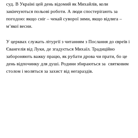
суд. В Україні цей день відомий як Михайлів, коли
закінчуються польові роботи. А люди спостерігають за
погодою: якщо сніг – чекай суворої зими, якщо відлига –
м’якої весни.
У церквах служать літургії з читанням з Послання до євреїв і
Євангелія від Луки, де згадується Михаїл. Традиційно
забороняють важку працю, як рубати дрова чи прати, бо це
день відпочинку для душі. Родини збираються за святковим
столом і моляться за захист від негараздів.