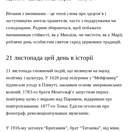
Вітання з іменинами – це теплі слова про здоров’я і
заступництво ангела-хранителя, часто з подарунками чи
солодощами. Родини збираються, щоб побажати
іменинникам стійкості, як у Михаїла, чи чистоти, як у Марії,
роблячи день особистим святом серед церковних традицій.
21 листопада цей день в історії
21 листопада сповнений подій, що вплинули на науку,
політику і культуру. У 1620 році пілігрими з “Мейфлавер”
підписали угоду в Плімуті, заклавши основу американських
колоній. 1783-го брати Монгольф’є запустили першу
повітряну кулю з людьми над Парижем, відкривши еру
повітроплавання. 1877-го Томас Едісон оголосив про
фонограф, революціонізувавши звукозапис.
У 1916-му затонув “Британнік”, брат “Титаніка”, від міни.