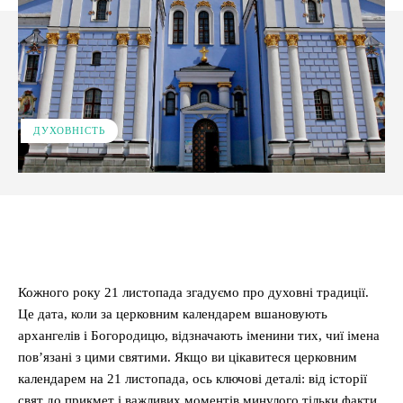
ДУХОВНІСТЬ
Facebook
X
Pinterest
WhatsApp
Кожного року 21 листопада згадуємо про духовні традиції.
Це дата, коли за церковним календарем вшановують
архангелів і Богородицю, відзначають іменини тих, чиї імена
пов’язані з цими святими. Якщо ви цікавитеся церковним
календарем на 21 листопада, ось ключові деталі: від історії
свят до прикмет і важливих моментів минулого тільки факти,