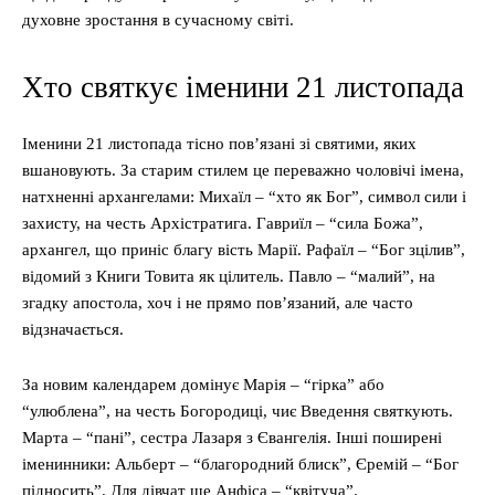
духовне зростання в сучасному світі.
Хто святкує іменини 21 листопада
Іменини 21 листопада тісно пов’язані зі святими, яких
вшановують. За старим стилем це переважно чоловічі імена,
натхненні архангелами: Михаїл – “хто як Бог”, символ сили і
захисту, на честь Архістратига. Гавриїл – “сила Божа”,
архангел, що приніс благу вість Марії. Рафаїл – “Бог зцілив”,
відомий з Книги Товита як цілитель. Павло – “малий”, на
згадку апостола, хоч і не прямо пов’язаний, але часто
відзначається.
За новим календарем домінує Марія – “гірка” або
“улюблена”, на честь Богородиці, чиє Введення святкують.
Марта – “пані”, сестра Лазаря з Євангелія. Інші поширені
іменинники: Альберт – “благородний блиск”, Єремій – “Бог
підносить”. Для дівчат ще Анфіса – “квітуча”.