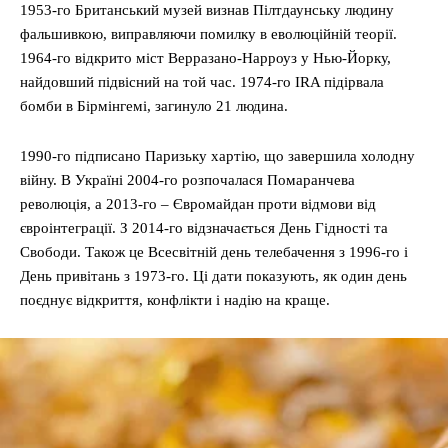
1953-го Британський музей визнав Пілтдаунську людину
фальшивкою, виправляючи помилку в еволюційній теорії.
1964-го відкрито міст Верразано-Нарроуз у Нью-Йорку,
найдовший підвісний на той час. 1974-го IRA підірвала
бомби в Бірмінгемі, загинуло 21 людина.
1990-го підписано Паризьку хартію, що завершила холодну
війну. В Україні 2004-го розпочалася Помаранчева
революція, а 2013-го – Євромайдан проти відмови від
євроінтеграції. З 2014-го відзначається День Гідності та
Свободи. Також це Всесвітній день телебачення з 1996-го і
День привітань з 1973-го. Ці дати показують, як один день
поєднує відкриття, конфлікти і надію на краще.