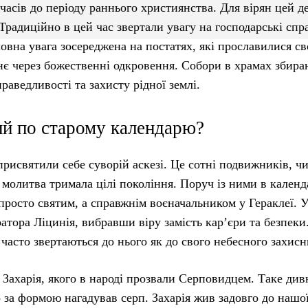
часів до періоду раннього християнства. Для вірян цей д
радиційно в цей час звертали увагу на господарські спр
овна увага зосереджена на постатях, які прославилися с
нє через божественні одкровення. Собори в храмах збира
аведливості та захисту рідної землі.
ий по старому календарю?
присвятили себе суворій аскезі. Це сотні подвижників, чи
 молитва тримала цілі покоління. Поруч із ними в календ
 просто святим, а справжнім воєначальником у Гераклеї. 
ратора Ліцинія, вибравши віру замість кар’єри та безпеки
и часто звертаються до нього як до свого небесного захисн
ахарія, якого в народі прозвали Серповидцем. Таке дивн
 за формою нагадував серп. Захарія жив задовго до нашої