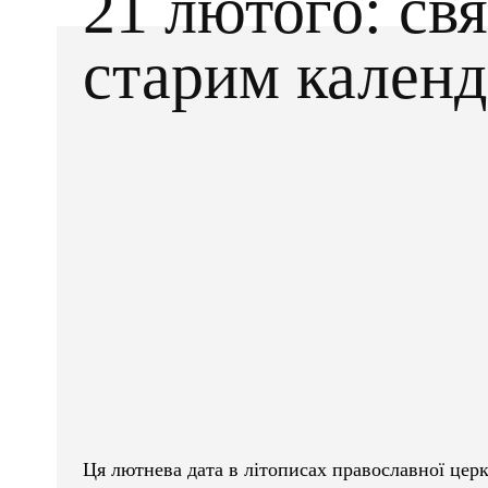
21 лютого: свя
старим кален
Facebook
X
ПОДІЛІТЬСЯ
Ця лютнева дата в літописах православної церк