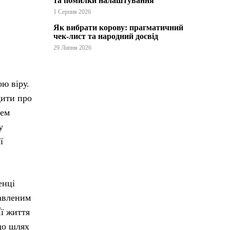
та помилки налаштування
1 Серпня 2026
Як вибрати корову: прагматичний
чек-лист та народний досвід
29 Липня 2026
ю віру.
дити про
нем
у
ї
енці
бавленим
Її життя
що шлях