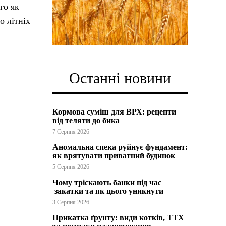
го як
о літніх
Останні новини
Кормова суміш для ВРХ: рецепти
від теляти до бика
7 Серпня 2026
Аномальна спека руйнує фундамент:
як врятувати приватний будинок
5 Серпня 2026
Чому тріскають банки під час
закатки та як цього уникнути
3 Серпня 2026
Прикатка ґрунту: види котків, ТТХ