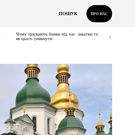
ПОШУК
ПРО НАС
к
Чому тріскають банки під час закатки та
як цього уникнути