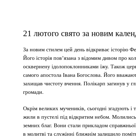
21 лютого свято за новим кале
За новим стилем цей день відкриває історію Ф
Його історія пов’язана з відомим дивом про ко
осквернену ідолопоклонниками їжу. Також церк
самого апостола Івана Богослова. Його вважают
захищав чистоту вчення. Полікарп загинув у гл
громади.
Окрім великих мучеників, сьогодні згадують і 
жили в пустелі під відкритим небом. Молились 
земних благ. Вони стали прикладом справжньої
в молитві та служінні ближнім залишило поміт