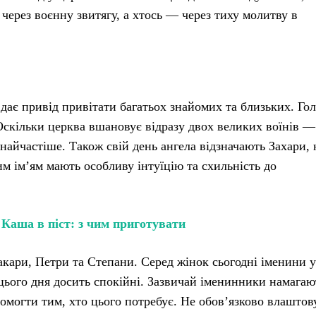
 через воєнну звитягу, а хтось — через тиху молитву в
 дає привід привітати багатьох знайомих та близьких. Г
. Оскільки церква вшановує відразу двох великих воїнів —
 найчастіше. Також свій день ангела відзначають Захари, 
м ім’ям мають особливу інтуїцію та схильність до
:
Каша в піст: з чим приготувати
кари, Петри та Степани. Серед жінок сьогодні іменини у
цього дня досить спокійні. Зазвичай іменинники намагаю
помогти тим, хто цього потребує. Не обов’язково влаштов