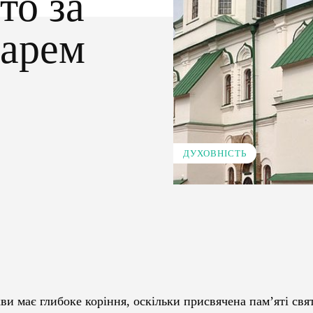
то за
дарем
ДУХОВНІСТЬ
Pinterest
WhatsApp
ви має глибоке коріння, оскільки присвячена пам’яті свя