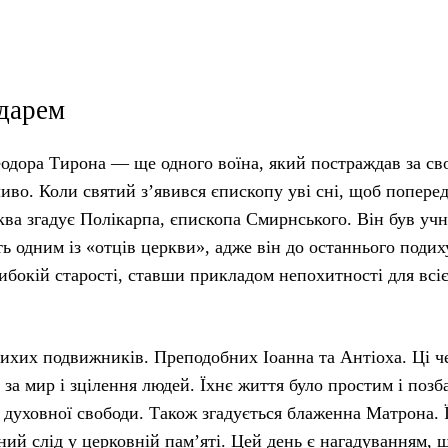
ндарем
еодора Тирона — ще одного воїна, який постраждав за сво
ливо. Коли святий з’явився єпископу уві сні, щоб попере
ва згадує Полікарпа, єпископа Смирнського. Він був уч
ь одним із «отців церкви», адже він до останнього подих
ибокій старості, ставши прикладом непохитності для всіє
тихих подвижників. Преподобних Іоанна та Антіоха. Ці ч
за мир і зцілення людей. Їхнє життя було простим і поз
 духовної свободи. Також згадується блаженна Матрона. 
ний слід у церковній пам’яті. Цей день є нагадуванням, 