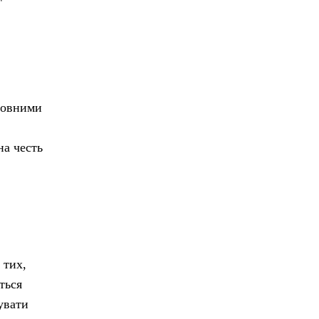
оловними
на честь
 тих,
ться
увати