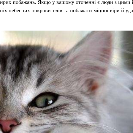
щирих побажань. Якщо у вашому оточенні є люди з цими 
ніх небесних покровителів та побажати міцної віри й уда