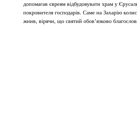
допомагав євреям відбудовувати храм у Єрусал
покровителя господарів. Саме на Захарію колись
жнив, вірячи, що святий обов’язково благосло