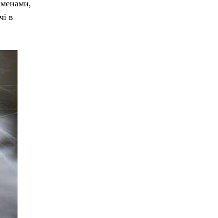
іменами,
чі в