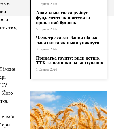
ень є
7 Серпня 2026
ави,
Аномальна спека руйнує
фундамент: як врятувати
воєю
приватний будинок
ють тих,
5 Серпня 2026
Чому тріскають банки під час
закатки та як цього уникнути
3 Серпня 2026
Прикатка ґрунту: види котків,
ТТХ та помилки налаштування
ї імена
1 Серпня 2026
арі
У IV
. Його
ика.
е ім’я
 ери і