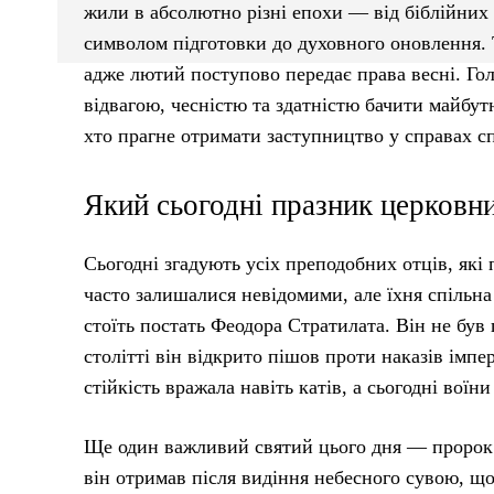
жили в абсолютно різні епохи — від біблійних 
символом підготовки до духовного оновлення. Т
адже лютий поступово передає права весні. Гол
відвагою, чесністю та здатністю бачити майбут
хто прагне отримати заступництво у справах спр
Який сьогодні празник церковн
Сьогодні згадують усіх преподобних отців, які 
часто залишалися невідомими, але їхня спільна
стоїть постать Феодора Стратилата. Він не був
столітті він відкрито пішов проти наказів імпе
стійкість вражала навіть катів, а сьогодні воїн
Ще один важливий святий цього дня — пророк З
він отримав після видіння небесного сувою, що