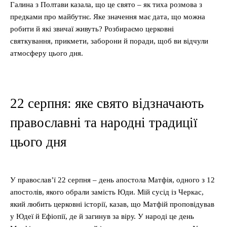
Галина з Полтави казала, що це свято – як тиха розмова з
предками про майбутнє. Яке значення має дата, що можна
робити й які звичаї живуть? Розбираємо церковні
святкування, прикмети, заборони й поради, щоб ви відчули
атмосферу цього дня.
22 серпня: яке свято відзначають
православні та народні традиції
цього дня
У православ’ї 22 серпня – день апостола Матфія, одного з 12
апостолів, якого обрали замість Юди. Мій сусід із Черкас,
який любить церковні історії, казав, що Матфій проповідував
у Юдеї й Ефіопії, де й загинув за віру. У народі це день