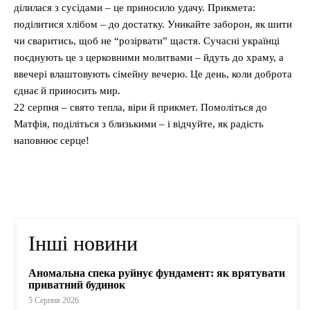
ділилася з сусідами – це приносило удачу. Прикмета:
поділитися хлібом – до достатку. Уникайте заборон, як шити
чи сваритись, щоб не “розірвати” щастя. Сучасні українці
поєднують це з церковними молитвами – йдуть до храму, а
ввечері влаштовують сімейну вечерю. Це день, коли доброта
єднає й приносить мир.
22 серпня – свято тепла, віри й прикмет. Помоліться до
Матфія, поділіться з близькими – і відчуйте, як радість
наповнює серце!
Інші новини
Аномальна спека руйнує фундамент: як врятувати
приватний будинок
5 Серпня 2026