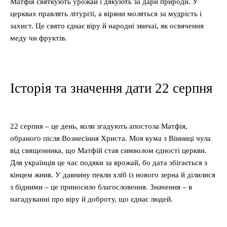
Матфія святкують урожай і дякують за дари природи. У
церквах правлять літургії, а віряни моляться за мудрість і
захист. Це свято єднає віру й народні звичаї, як освячення
меду чи фруктів.
Історія та значення дати 22 серпня
22 серпня – це день, коли згадують апостола Матфія,
обраного після Вознесіння Христа. Моя кума з Вінниці чула
від священника, що Матфій став символом єдності церкви.
Для українців це час подяки за врожай, бо дата збігається з
кінцем жнив. У давнину пекли хліб із нового зерна й ділилися
з бідними – це приносило благословення. Значення – в
нагадуванні про віру й доброту, що єднає людей.