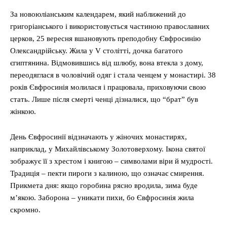
За новоюліанським календарем, який наближений до
григоріанського і використовується частиною православних
церков, 25 вересня вшановують преподобну Євфросинію
Олександрійську. Жила у V столітті, дочка багатого
єгиптянина. Відмовившись від шлюбу, вона втекла з дому,
переодяглася в чоловічий одяг і стала ченцем у монастирі. 38
років Євфросинія молилася і працювала, приховуючи свою
стать. Лише після смерті ченці дізналися, що “брат” був
жінкою.
День Євфросинії відзначають у жіночих монастирях,
наприклад, у Михайлівському Золотоверхому. Ікона святої
зображує її з хрестом і книгою – символами віри й мудрості.
Традиція – пекти пироги з калиною, що означає смирення.
Прикмета дня: якщо горобина рясно вродила, зима буде
м’якою. Заборона – уникати пихи, бо Євфросинія жила
скромно.