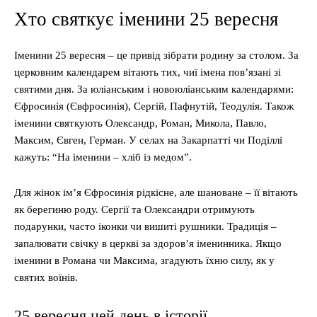
Хто святкує іменини 25 вересня
Іменини 25 вересня – це привід зібрати родину за столом. За
церковним календарем вітають тих, чиї імена пов’язані зі
святими дня. За юліанським і новоюліанським календарями:
Єфросинія (Євфросинія), Сергій, Пафнутій, Теодулія. Також
іменини святкують Олександр, Роман, Микола, Павло,
Максим, Євген, Герман. У селах на Закарпатті чи Поділлі
кажуть: “На іменини – хліб із медом”.
Для жінок ім’я Єфросинія рідкісне, але шановане – її вітають
як берегиню роду. Сергії та Олександри отримують
подарунки, часто іконки чи вишиті рушники. Традиція –
запалювати свічку в церкві за здоров’я іменинника. Якщо
іменини в Романа чи Максима, згадують їхню силу, як у
святих воїнів.
25 вересня цей день в історії