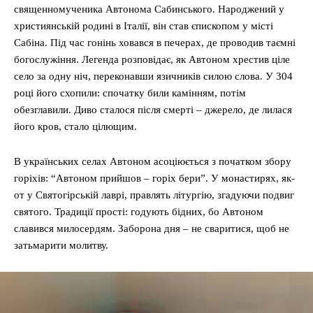
священномученика Автонома Сабинського. Народжений у
християнській родині в Італії, він став єпископом у місті
Сабіна. Під час гонінь ховався в печерах, де проводив таємні
богослужіння. Легенда розповідає, як Автоном хрестив ціле
село за одну ніч, переконавши язичників силою слова. У 304
році його схопили: спочатку били камінням, потім
обезглавили. Диво сталося після смерті – джерело, де лилася
його кров, стало цілющим.
В українських селах Автоном асоціюється з початком збору
горіхів: “Автоном прийшов – горіх бери”. У монастирях, як-
от у Святогірській лаврі, правлять літургію, згадуючи подвиг
святого. Традиції прості: годують бідних, бо Автоном
славився милосердям. Заборона дня – не сваритися, щоб не
затьмарити молитву.