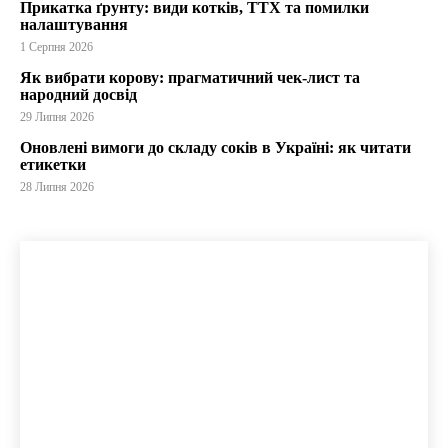
Прикатка ґрунту: види котків, ТТХ та помилки
налаштування
1 Серпня 2026
Як вибрати корову: прагматичний чек-лист та
народний досвід
29 Липня 2026
Оновлені вимоги до складу соків в Україні: як читати
етикетки
28 Липня 2026