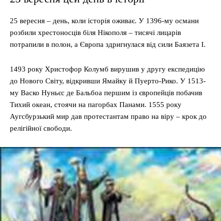
25 вересня – день, коли історія оживає. У 1396-му османи
розбили хрестоносців біля Нікополя – тисячі лицарів
потрапили в полон, а Європа здригнулася від сили Баязета I.
1493 року Христофор Колумб вирушив у другу експедицію
до Нового Світу, відкривши Ямайку й Пуерто-Рико. У 1513-
му Васко Нуньєс де Бальбоа першим із європейців побачив
Тихий океан, стоячи на пагорбах Панами. 1555 року
Аугсбурзький мир дав протестантам право на віру – крок до
релігійної свободи.