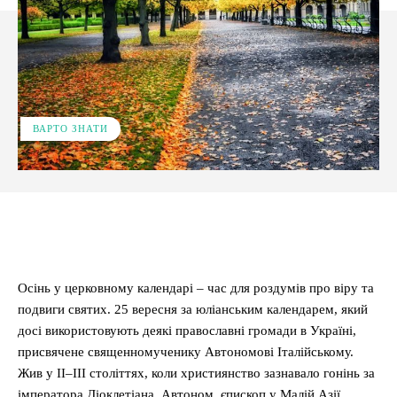
ВАРТО ЗНАТИ
Facebook
X
Pinterest
WhatsApp
Осінь у церковному календарі – час для роздумів про віру та
подвиги святих. 25 вересня за юліанським календарем, який
досі використовують деякі православні громади в Україні,
присвячене священномученику Автономові Італійському.
Жив у II–III століттях, коли християнство зазнавало гонінь за
імператора Діоклетіана. Автоном, єпископ у Малій Азії,