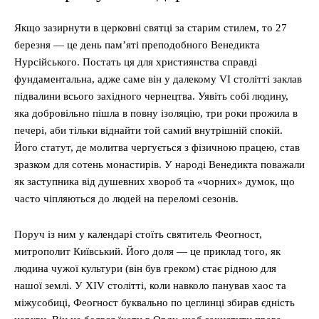
Якщо зазирнути в церковні святці за старим стилем, то 27
березня — це день пам’яті преподобного Венедикта
Нурсійського. Постать ця для християнства справді
фундаментальна, адже саме він у далекому VI столітті заклав
підвалини всього західного чернецтва. Уявіть собі людину,
яка добровільно пішла в повну ізоляцію, три роки прожила в
печері, аби тільки віднайти той самий внутрішній спокій.
Його статут, де молитва чергується з фізичною працею, став
зразком для сотень монастирів. У народі Венедикта поважали
як заступника від душевних хвороб та «чорних» думок, що
часто чіпляються до людей на переломі сезонів.
Поруч із ним у календарі стоїть святитель Феогност,
митрополит Київський. Його доля — це приклад того, як
людина чужої культури (він був греком) стає рідною для
нашої землі. У XIV столітті, коли навколо панував хаос та
міжусобиці, Феогност буквально по цеглинці збирав єдність