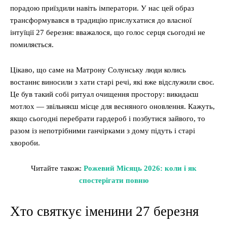
порадою приїздили навіть імператори. У нас цей образ
трансформувався в традицію прислухатися до власної
інтуїції 27 березня: вважалося, що голос серця сьогодні не
помиляється.
Цікаво, що саме на Матрону Солунську люди колись
востаннє виносили з хати старі речі, які вже відслужили своє.
Це був такий собі ритуал очищення простору: викидаєш
мотлох — звільняєш місце для весняного оновлення. Кажуть,
якщо сьогодні перебрати гардероб і позбутися зайвого, то
разом із непотрібними ганчірками з дому підуть і старі
хвороби.
Читайте також:
Рожевий Місяць 2026: коли і як
спостерігати повню
Хто святкує іменини 27 березня