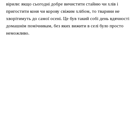
вірили: якщо сьогодні добре вичистити стайню чи хлів і
пригостити коня чи корову свіжим хлібом, то тварини не
хворітимуть до самої осені. Це був такий собі день вдячності
домашнім помічникам, без яких вижити в селі було просто
неможливо.