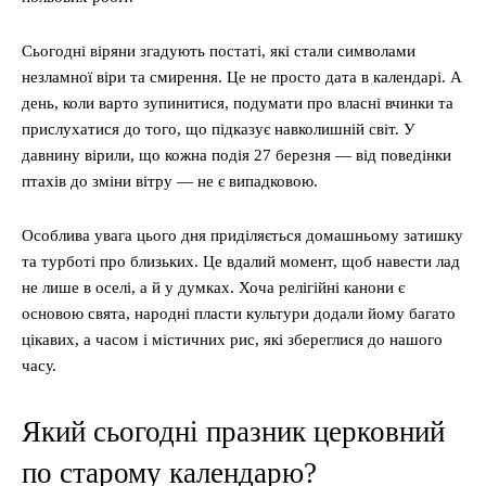
Сьогодні віряни згадують постаті, які стали символами
незламної віри та смирення. Це не просто дата в календарі. А
день, коли варто зупинитися, подумати про власні вчинки та
прислухатися до того, що підказує навколишній світ. У
давнину вірили, що кожна подія 27 березня — від поведінки
птахів до зміни вітру — не є випадковою.
Особлива увага цього дня приділяється домашньому затишку
та турботі про близьких. Це вдалий момент, щоб навести лад
не лише в оселі, а й у думках. Хоча релігійні канони є
основою свята, народні пласти культури додали йому багато
цікавих, а часом і містичних рис, які збереглися до нашого
часу.
Який сьогодні празник церковний
по старому календарю?