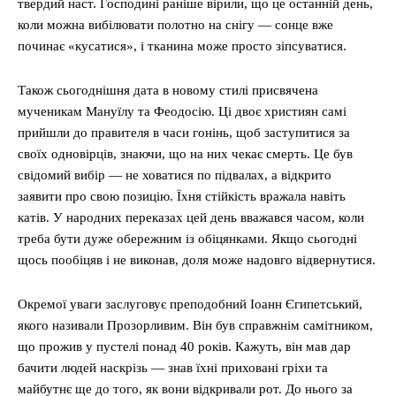
твердий наст. Господині раніше вірили, що це останній день,
коли можна вибілювати полотно на снігу — сонце вже
починає «кусатися», і тканина може просто зіпсуватися.
Також сьогоднішня дата в новому стилі присвячена
мученикам Мануїлу та Феодосію. Ці двоє християн самі
прийшли до правителя в часи гонінь, щоб заступитися за
своїх одновірців, знаючи, що на них чекає смерть. Це був
свідомий вибір — не ховатися по підвалах, а відкрито
заявити про свою позицію. Їхня стійкість вражала навіть
катів. У народних переказах цей день вважався часом, коли
треба бути дуже обережним із обіцянками. Якщо сьогодні
щось пообіцяв і не виконав, доля може надовго відвернутися.
Окремої уваги заслуговує преподобний Іоанн Єгипетський,
якого називали Прозорливим. Він був справжнім самітником,
що прожив у пустелі понад 40 років. Кажуть, він мав дар
бачити людей наскрізь — знав їхні приховані гріхи та
майбутнє ще до того, як вони відкривали рот. До нього за