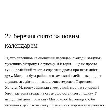
27 березня свято за новим
календарем
Ті, хто перейшов на оновлений календар, сьогодні згадують
мученицю Матрону Солунську. Її історія — це не просто
сухий релігійний текст, а справжня драма про незламність
духу. Матрона була рабинею в заможної юдейки, яка щодня
знущалася з дівчини, намагаючись змусити її зректися
Христа. Матрону замикали в комірчині, морили голодом і
били, але вона стояла на своєму до останнього подиху. У
народі цей день прозвали «Матроною-Настовицею», бо
зазвичай у цей час на снігу після нічних морозів утворювався