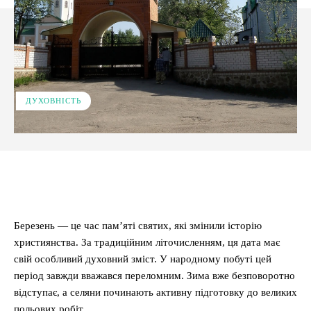
ДУХОВНІСТЬ
Facebook
X
Pinterest
WhatsApp
Березень — це час пам’яті святих, які змінили історію
християнства. За традиційним літочисленням, ця дата має
свій особливий духовний зміст. У народному побуті цей
період завжди вважався переломним. Зима вже безповоротно
відступає, а селяни починають активну підготовку до великих
польових робіт.