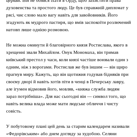
церкви. Він не боявся їхати в Орду, щоб захистити права
духовенства та простого люду. Це був справжній дипломат у
рясі, чиє слово мало вагу навіть для завойовників. Його
згадують як мудрого пастиря, що вмів заспокоїти розлючений
натовп лише однією розмовою.
Не можна оминути й благовірного князя Ростислава, якого в
хрещенні звали Михайлом. Онук Мономаха, він тримав
київський престол у часи, коли князі частіше воювали один з
одним, ніж з ворогами. Ростислав же був іншим — він щиро
прагнув миру. Кажуть, що він щотижня годував бідняків при
своєму дворі й навіть хотів піти в ченці в Печерську лавру,
але ігумен відмовив його, мовляв, «княжа служба людям
зараз потрібніша». Для нас сьогодні він — символ того, що
навіть велика влада може мати людське обличчя і чисту
совість.
У побутовому плані цей день за старим календарем називали
«Федорівським» або днем догляду за худобою. Селяни