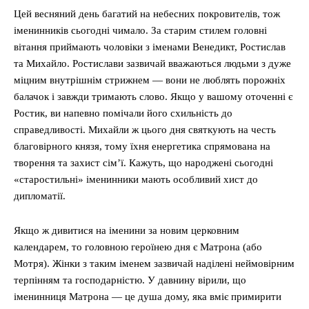
Цей весняний день багатий на небесних покровителів, тож
іменинників сьогодні чимало. За старим стилем головні
вітання приймають чоловіки з іменами Венедикт, Ростислав
та Михайло. Ростислави зазвичай вважаються людьми з дуже
міцним внутрішнім стрижнем — вони не люблять порожніх
балачок і завжди тримають слово. Якщо у вашому оточенні є
Ростик, ви напевно помічали його схильність до
справедливості. Михайли ж цього дня святкують на честь
благовірного князя, тому їхня енергетика спрямована на
творення та захист сім’ї. Кажуть, що народжені сьогодні
«старостильні» іменинники мають особливий хист до
дипломатії.
Якщо ж дивитися на іменини за новим церковним
календарем, то головною героїнею дня є Матрона (або
Мотря). Жінки з таким іменем зазвичай наділені неймовірним
терпінням та господарністю. У давнину вірили, що
іменинниця Матрона — це душа дому, яка вміє примирити