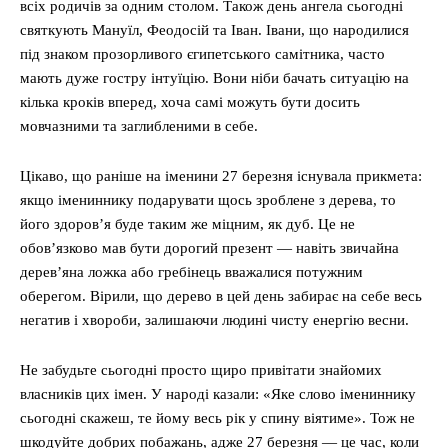
всіх родичів за одним столом. Також день ангела сьогодні
святкують Мануїл, Феодосій та Іван. Івани, що народилися
під знаком прозорливого єгипетського самітника, часто
мають дуже гостру інтуїцію. Вони ніби бачать ситуацію на
кілька кроків вперед, хоча самі можуть бути досить
мовчазними та заглибленими в себе.
Цікаво, що раніше на іменини 27 березня існувала прикмета:
якщо імениннику подарувати щось зроблене з дерева, то
його здоров’я буде таким же міцним, як дуб. Це не
обов’язково мав бути дорогий презент — навіть звичайна
дерев’яна ложка або гребінець вважалися потужним
оберегом. Вірили, що дерево в цей день забирає на себе весь
негатив і хвороби, залишаючи людині чисту енергію весни.
Не забудьте сьогодні просто щиро привітати знайомих
власників цих імен. У народі казали: «Яке слово імениннику
сьогодні скажеш, те йому весь рік у спину віятиме». Тож не
шкодуйте добрих побажань, адже 27 березня — це час, коли