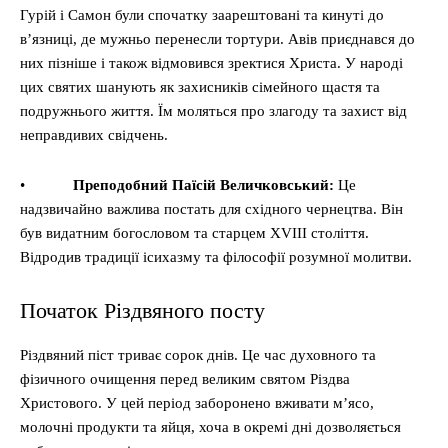
Гурій і Самон були спочатку заарештовані та кинуті до
в’язниці, де мужньо перенесли тортури. Авів приєднався до
них пізніше і також відмовився зректися Христа. У народі
цих святих шанують як захисників сімейного щастя та
подружнього життя. Їм моляться про злагоду та захист від
неправдивих свідчень.
•
Преподобний Паїсій Величковський:
Це
надзвичайно важлива постать для східного чернецтва. Він
був видатним богословом та старцем XVIII століття.
Відродив традиції ісихазму та філософії розумної молитви.
Початок Різдвяного посту
Різдвяний піст триває сорок днів. Це час духовного та
фізичного очищення перед великим святом Різдва
Христового. У цей період заборонено вживати м’ясо,
молочні продукти та яйця, хоча в окремі дні дозволяється