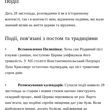
події
Дата 28 листопада, розглядаючи її як в історичному
контексті, так і в контексті змін, відзначена подіями, які мали
значний вплив на життя церкви та віруючих.
Події, пов’язані з постом та традиціями
•
Встановлення Пилипівки
: Хоча сам Різдвяний піст
існував і раніше, поступово Церква уніфікувала його
тривалість. У XII столітті Константинопольський Патріарх
Лука Хрисоверг остаточно підтвердив, що піст триватиме
сорок днів.
•
Розмежування календарів
: Сучасні події навколо 28
листопада за старим і новим стилем наочно ілюструють
складний процес, який Церква переживала не раз. Варто
пам’ятати, що подібні спроби зміщення дат уже були. Коли
відбувалося перше, досить болісне, наближення до