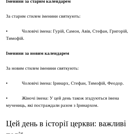
Іменини за старим календарем
За старим стилем іменини святкують:
• Чоловічі імена: Гурій, Самон, Авів, Стефан, Григорій,
Тимофій.
Іменини за новим календарем
За новим стилем іменини святкують:
• Чоловічі імена: Іринарх, Стефан, Тимофій, Феодор.
• Жіночі імена: У цей день також згадуються імена
мучениць, які постраждали разом з Іринархом.
Цей день в історії церкви: важливі