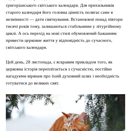
григоріанського світського календаря. Для прихильників
старого календаря його головна цінність полягає саме в
незмінності — дати святкування. Встановлені понад півтори
тисячі років тому, залишаються стабільними у літургійному
циклі. А ось перехід на нові стилі обумовлений бажанням
привести церковне життя у відповідність до сучасного,
світського календаря.
Цей день, 28 листопада, є яскравим прикладом того, як
церковна історія переплітається з сучасністю, постійно
нагадуючи вірянам про їхній духовний шлях і необхідність
готуватися до великих свят.