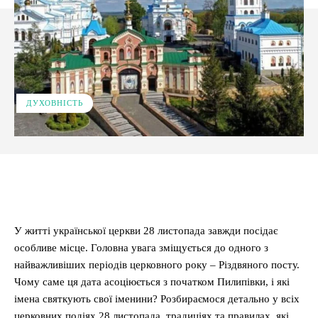
ДУХОВНІСТЬ
Facebook
X
Pinterest
WhatsApp
У житті української церкви 28 листопада завжди посідає
особливе місце. Головна увага зміщується до одного з
найважливіших періодів церковного року – Різдвяного посту.
Чому саме ця дата асоціюється з початком Пилипівки, і які
імена святкують свої іменини? Розбираємося детально у всіх
церковних подіях 28 листопада, традиціях та правилах, які