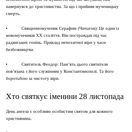
навернувся до християнства. За що і прийняв мученицьку
смерть.
• Священномученик Серафим (Чичагов): Це один із
новомучеників XX століття. Він постраждав під час
радянських гонінь. Приклад непохитної віри у часи
безбожництва.
• Святитель Феодор: Пам’ять цього святителя
пов’язана з його служінням у Константинополі. Та його
боротьбою за чистоту віри.
Хто святкує іменини 28 листопада
День ангела є особливо особистим святом для кожного
християнина.