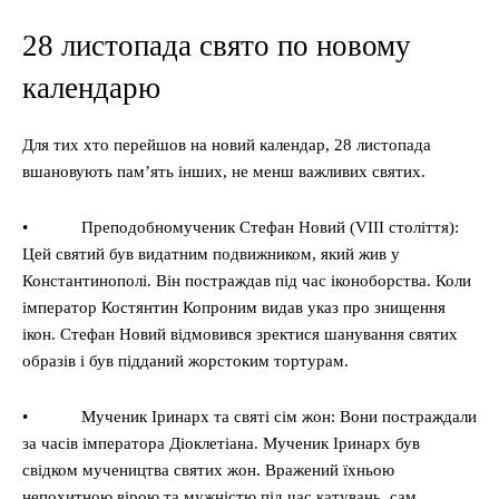
28 листопада свято по новому
календарю
Для тих хто перейшов на новий календар, 28 листопада
вшановують пам’ять інших, не менш важливих святих.
• Преподобномученик Стефан Новий (VIII століття):
Цей святий був видатним подвижником, який жив у
Константинополі. Він постраждав під час іконоборства. Коли
імператор Костянтин Копроним видав указ про знищення
ікон. Стефан Новий відмовився зректися шанування святих
образів і був підданий жорстоким тортурам.
• Мученик Іринарх та святі сім жон: Вони постраждали
за часів імператора Діоклетіана. Мученик Іринарх був
свідком мучеництва святих жон. Вражений їхньою
непохитною вірою та мужністю під час катувань, сам