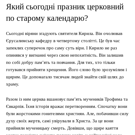
Який сьогодні празник церковний
по старому календарю?
Сьогодні віряни згадують святителя Кирила. Він очолював
Єрусалимську кафедру в четвертому столітті. Це був час
запеклих суперечок про саму суть віри. І Кирило не раз
опинявся у вигнанні через свою непохитність. Він залишив
по собі добру пам’ять та повчання. Для тих, хто тільки
готувався прийняти хрещення. Його слово було зрозумілим і
щирим. Це допомагало тисячам людей знайти свій шлях до
храму.
Разом із ним церква вшановує пам’ять мучеників Трофима та
Євкарпія. Їхня історія вражає перетворенням. Спочатку вони
були жорстокими гонителями християн. Але, побачивши силу
духу своїх жертв, самі увірували в Христа. За це вони
прийняли мученицьку смерть. Довівши, що щире каяття