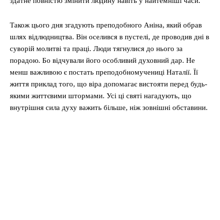
здатне повністю змінити людину навіть у найтемніші часи.
Також цього дня згадують преподобного Аніна, який обрав
шлях відлюдництва. Він оселився в пустелі, де проводив дні в
суворій молитві та праці. Люди тягнулися до нього за
порадою. Бо відчували його особливий духовний дар. Не
менш важливою є постать преподобномучениці Наталії. Її
життя приклад того, що віра допомагає вистояти перед будь-
якими життєвими штормами. Усі ці святі нагадують, що
внутрішня сила духу важить більше, ніж зовнішні обставини.