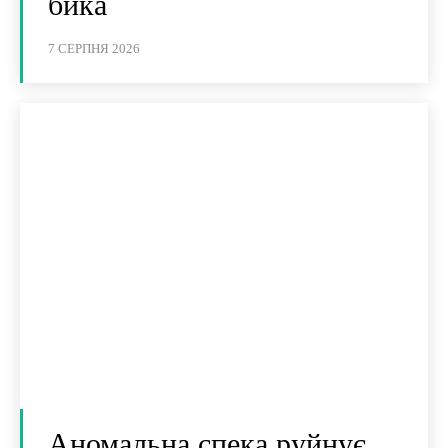
бика
7 СЕРПНЯ 2026
Аномальна спека руйнує