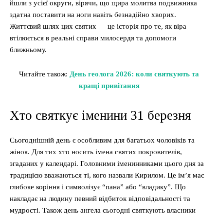
йшли з усієї округи, вірячи, що щира молитва подвижника
здатна поставити на ноги навіть безнадійно хворих.
Життєвий шлях цих святих — це історія про те, як віра
втілюється в реальні справи милосердя та допомоги
ближньому.
Читайте також:
День геолога 2026: коли святкують та
кращі привітання
Хто святкує іменини 31 березня
Сьогоднішній день є особливим для багатьох чоловіків та
жінок. Для тих хто носить імена святих покровителів,
згаданих у календарі. Головними іменинниками цього дня за
традицією вважаються ті, кого назвали Кирилом. Це ім’я має
глибоке коріння і символізує “пана” або “владику”. Що
накладає на людину певний відбиток відповідальності та
мудрості. Також день ангела сьогодні святкують власники