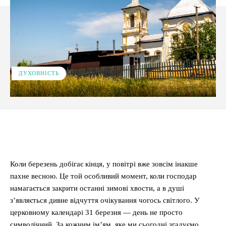
ДУХОВНІСТЬ
Facebook
X
Pinterest
WhatsApp
Коли березень добігає кінця, у повітрі вже зовсім інакше
пахне весною. Це той особливий момент, коли господар
намагається закрити останні зимові хвости, а в душі
з’являється дивне відчуття очікування чогось світлого. У
церковному календарі 31 березня — день не просто
символічний. За кожним ім’ям, яке ми сьогодні згадуємо,