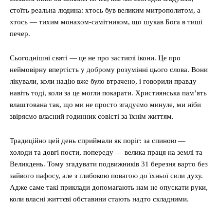
стоїть реальна людина: хтось був великим митрополитом, а
хтось — тихим монахом-самітником, що шукав Бога в тиші
печер.
Сьогоднішні святі — це не про застиглі ікони. Це про
неймовірну впертість у доброму розумінні цього слова. Вони
лікували, коли надію вже було втрачено, і говорили правду
навіть тоді, коли за це могли покарати. Християнська пам’ять
влаштована так, що ми не просто згадуємо минуле, ми ніби
звіряємо власний годинник совісті за їхнім життям.
Традиційно цей день сприймали як поріг: за спиною —
холоди та довгі пости, попереду — велика праця на землі та
Великдень. Тому згадувати подвижників 31 березня варто без
зайвого пафосу, але з глибокою повагою до їхньої сили духу.
Адже саме такі приклади допомагають нам не опускати руки,
коли власні життєві обставини стають надто складними.