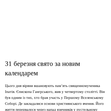
31 березня свято за новим
календарем
Цього дня віряни вшановують пам’ять священномученика
Іпатія. Єпископа Гангрського, жив у четвертому столітті. Він
був одним із тих, хто брав участь у Першому Вселенському
Соборі. Де закладалися основи християнського вчення. Його
життя перервалося через напад язичників у пустельному