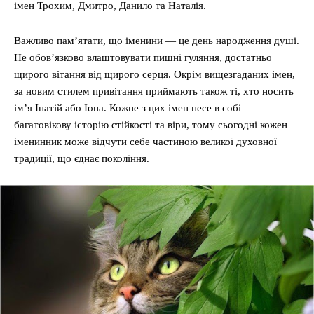
імен Трохим, Дмитро, Данило та Наталія.
Важливо пам’ятати, що іменини — це день народження душі.
Не обов’язково влаштовувати пишні гуляння, достатньо
щирого вітання від щирого серця. Окрім вищезгаданих імен,
за новим стилем привітання приймають також ті, хто носить
ім’я Іпатій або Іона. Кожне з цих імен несе в собі
багатовікову історію стійкості та віри, тому сьогодні кожен
іменинник може відчути себе частиною великої духовної
традиції, що єднає покоління.