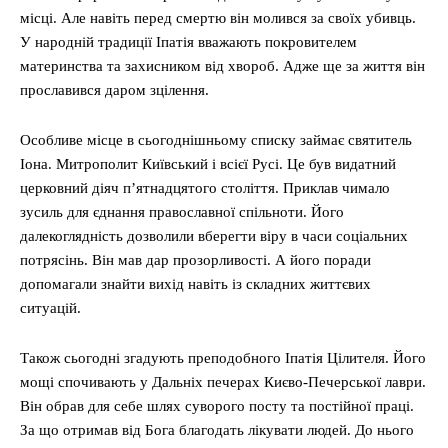
місці. Але навіть перед смертю він молився за своїх убивць.
У народній традиції Іпатія вважають покровителем
материнства та захисником від хвороб. Адже ще за життя він
прославився даром зцілення.
Особливе місце в сьогоднішньому списку займає святитель
Іона. Митрополит Київський і всієї Русі. Це був видатний
церковний діяч п’ятнадцятого століття. Приклав чимало
зусиль для єднання православної спільноти. Його
далекоглядність дозволили вберегти віру в часи соціальних
потрясінь. Він мав дар прозорливості. А його поради
допомагали знайти вихід навіть із складних життєвих
ситуацій.
Також сьогодні згадують преподобного Іпатія Цілителя. Його
мощі спочивають у Дальніх печерах Києво-Печерської лаври.
Він обрав для себе шлях суворого посту та постійної праці.
За що отримав від Бога благодать лікувати людей. До нього