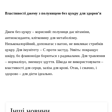
Властивості джему з полуницею без цукру для здоров’я
Джем без цукру – корисний: полуниця дає вітаміни,
антиоксиданти, клітковину для метаболізму.
Низькокалорійний, допомагає з вагою, не викликає стрибків
цукру. Для імунітету – C проти застуд. Уявіть: покращує
шкіру, бо флавоноїди борються з радикалами. Для травлення
– нормалізує, зменшує здуття. Шкода не використовувати –
властивості для серця, заліза для крові. Отак, і смачно, і
здорово – для дієти ідеально.
Інші новини