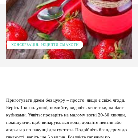
КОНСЕРВАЦІЯ. РЕЦЕПТИ СМАКОТИ
Facebook
X
Pinterest
WhatsApp
Приготувати джем без цукру – просто, якщо є свіжі ягоди.
Беріть 1 кг полуниці, помийте, видаліть хвостики, наріжте
кубиками. Уявіть: проваріть на малому вогні 20-30 хвилин,
помішуючи, щоб випарувалася вода, додайте пектин або
агар-агар по пакунці для густоти. Подрібніть блендером до
гладкості, варіть ще 5 хвилин. Розлийте гарячим по