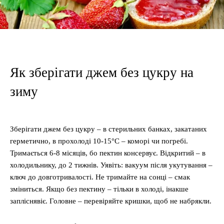
Як зберігати джем без цукру на
зиму
Зберігати джем без цукру – в стерильних банках, закатаних
герметично, в прохолоді 10-15°C – коморі чи погребі.
Тримається 6-8 місяців, бо пектин консервує. Відкритий – в
холодильнику, до 2 тижнів. Уявіть: вакуум після укутування –
ключ до довготривалості. Не тримайте на сонці – смак
зміниться. Якщо без пектину – тільки в холоді, інакше
запліснявіє. Головне – перевіряйте кришки, щоб не набрякли.