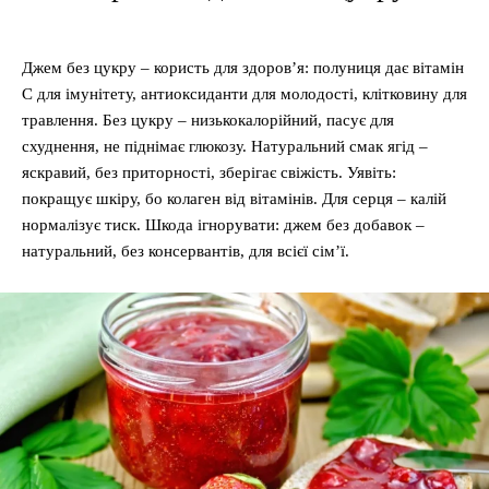
Джем без цукру – користь для здоров’я: полуниця дає вітамін
C для імунітету, антиоксиданти для молодості, клітковину для
травлення. Без цукру – низькокалорійний, пасує для
схуднення, не піднімає глюкозу. Натуральний смак ягід –
яскравий, без приторності, зберігає свіжість. Уявіть:
покращує шкіру, бо колаген від вітамінів. Для серця – калій
нормалізує тиск. Шкода ігнорувати: джем без добавок –
натуральний, без консервантів, для всієї сім’ї.