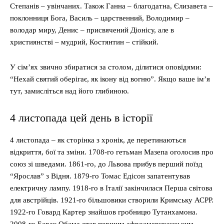
Степанів – увінчаних. Також Ганна – благодатна, Єлизавета –
поклонниця Бога, Василь – царственний, Володимир –
володар миру, Денис – присвячений Діонісу, але в
християнстві – мудрий, Костянтин – стійкий.
У сім’ях звично збиратися за столом, ділитися оповідями:
“Нехай святий оберігає, як ікону від вогню”. Якщо ваше ім’я
тут, замисліться над його глибиною.
4 листопада цей день в історії
4 листопада – як сторінка з хронік, де перетинаються
відкриття, бої та зміни. 1708-го гетьман Мазепа оголосив про
союз зі шведами. 1861-го, до Львова прибув перший поїзд
“Ярослав” з Відня. 1879-го Томас Едісон запатентував
електричну лампу. 1918-го в Італії закінчилася Перша світова
для австрійців. 1921-го більшовики створили Кримську АСРР.
1922-го Говард Картер знайшов гробницю Тутанхамона.