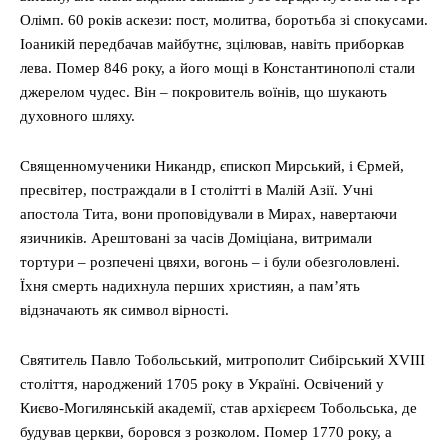
Олімп. 60 років аскези: пост, молитва, боротьба зі спокусами.
Іоаникій передбачав майбутнє, зцілював, навіть приборкав
лева. Помер 846 року, а його мощі в Константинополі стали
джерелом чудес. Він – покровитель воїнів, що шукають
духовного шляху.
Священномученики Никандр, єпископ Мирський, і Єрмей,
пресвітер, постраждали в I столітті в Малій Азії. Учні
апостола Тита, вони проповідували в Мирах, навертаючи
язичників. Арештовані за часів Доміціана, витримали
тортури – розпечені цвяхи, вогонь – і були обезголовлені.
Їхня смерть надихнула перших християн, а пам’ять
відзначають як символ вірності.
Святитель Павло Тобольський, митрополит Сибірський XVIII
століття, народжений 1705 року в Україні. Освічений у
Києво-Могилянській академії, став архієреєм Тобольська, де
будував церкви, боровся з розколом. Помер 1770 року, а