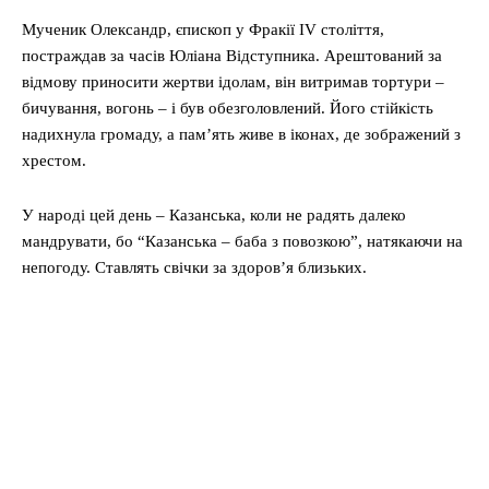
Мученик Олександр, єпископ у Фракії IV століття,
постраждав за часів Юліана Відступника. Арештований за
відмову приносити жертви ідолам, він витримав тортури –
бичування, вогонь – і був обезголовлений. Його стійкість
надихнула громаду, а пам’ять живе в іконах, де зображений з
хрестом.
У народі цей день – Казанська, коли не радять далеко
мандрувати, бо “Казанська – баба з повозкою”, натякаючи на
непогоду. Ставлять свічки за здоров’я близьких.