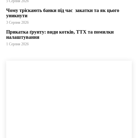
5 Серпня 2026
Чому тріскають банки під час закатки та як цього
уникнути
3 Серпня 2026
Прикатка ґрунту: види котків, ТТХ та помилки
налаштування
1 Серпня 2026