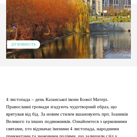
ДУХОВНІСТЬ
Facebook
X
Pinterest
WhatsApp
4 листопада – день Казанської ікони Божої Матері.
Православні громади згадують чудотворний образ, що
врятував від бід. За новим стилем вшановують прп. Іоаникія
Великого та інших подвижників. Ознайомтеся з церковними
святами, хто відзначає іменини 4 листопада, народними
прикметами та знаковими подіями, що залишили слід у