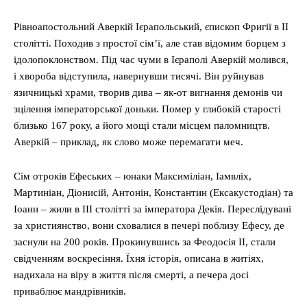
Рівноапостольний Аверкій Ієрапольський, єпископ Фригії в II
столітті. Походив з простої сім’ї, але став відомим борцем з
ідолопоклонством. Під час чуми в Ієраполі Аверкій молився,
і хвороба відступила, навернувши тисячі. Він руйнував
язичницькі храми, творив дива – як-от вигнання демонів чи
зцілення імператорської доньки. Помер у глибокій старості
близько 167 року, а його мощі стали місцем паломництв.
Аверкій – приклад, як слово може перемагати меч.
Сім отроків Ефеських – юнаки Максиміліан, Іамвліх,
Мартиніан, Діонисій, Антонін, Константин (Ексакустодіан) та
Іоанн – жили в III столітті за імператора Декія. Переслідувані
за християнство, вони сховалися в печері поблизу Ефесу, де
заснули на 200 років. Прокинувшись за Феодосія II, стали
свідченням воскресіння. Їхня історія, описана в житіях,
надихала на віру в життя після смерті, а печера досі
приваблює мандрівників.