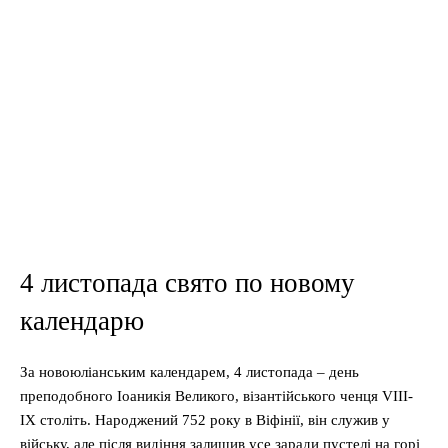
4 листопада свято по новому
календарю
За новоюліанським календарем, 4 листопада – день
преподобного Іоаникія Великого, візантійського ченця VIII-
IX століть. Народжений 752 року в Віфінії, він служив у
війську, але після видіння залишив усе заради пустелі на горі