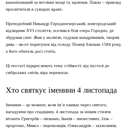
канонізований за нетлінні мощі та зцілення. Павло – приклад
просвітителя в суворих краях.
Преподобний Никандр Городноезерський, новгородський
відлюдник XVI століття, оселився біля озера Городно, де
збудував скит. Жив у молитві, годував мандрівників, творив
дива – як-от порятунок від голоду. Помер близько 1584 року,
а його обитель досі стоїть.
Ці постаті підкреслюють тему стійкості: від пустелі до
сибірських снігів, віра перемагає.
Хто святкує іменини 4 листопада
Іменини – це момент, коли ім’я оживає через святого,
нагадуючи про спадщину. 4 листопада за новим стилем
вітають Григоріїв – пильних, Іванів – милостивих, Ілль –
пророчих, Микол – переможців, Олександрів – захисників,