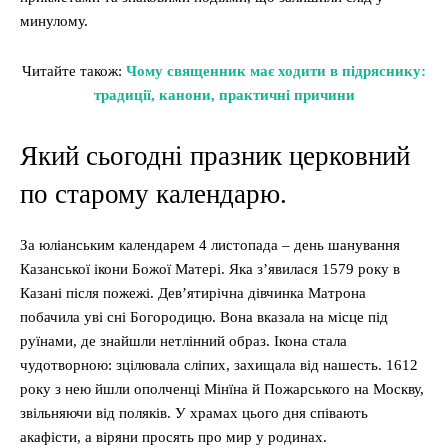
минулому.
Читайте також:
Чому священник має ходити в підряснику:
традиції, канони, практичні причини
Який сьогодні празник церковний
по старому календарю.
За юліанським календарем 4 листопада – день шанування
Казанської ікони Божої Матері. Яка з’явилася 1579 року в
Казані після пожежі. Дев’ятирічна дівчинка Матрона
побачила уві сні Богородицю. Вона вказала на місце під
руїнами, де знайшли нетлінний образ. Ікона стала
чудотворною: зцілювала сліпих, захищала від нашесть. 1612
року з нею йшли ополченці Мінїна й Пожарського на Москву,
звільняючи від поляків. У храмах цього дня співають
акафісти, а віряни просять про мир у родинах.