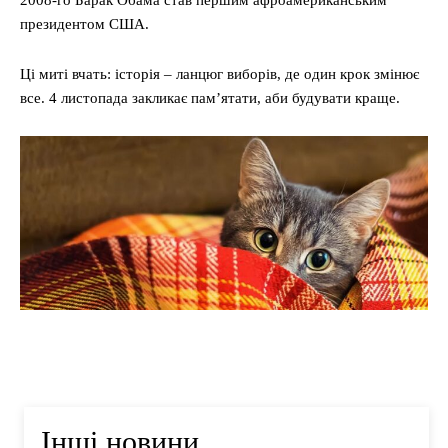
2008-го Барак Обама став першим афроамериканським
президентом США.
Ці миті вчать: історія – ланцюг виборів, де один крок змінює
все. 4 листопада закликає пам’ятати, аби будувати краще.
Інші новини