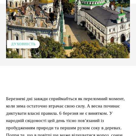
ДУХОВНІСТЬ
Facebook
X
Pinterest
WhatsApp
Березневі дні завжди сприймабться як переломний момент,
коли зима остаточно втрачає свою силу. А весна починає
диктувати власні правила. 6 березня не є винятком. У
народній свідомості цей день тісно пов’язаний із
пробудженням природи та першим рухом соку в деревах.
Попри те, що в повітрі ще може відчуватися мороз, сонце