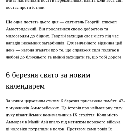
вчить нас непохитності в переконаннях, навіть коли весь світ
постає проти істини.
Ще одна постать цього дня — святитель Георгій, єпископ
Амостридський. Він прославився своєю добротою та
милосердям до бідних. Георгій захищав своє місто під час
нападів іноземних загарбників. Для звичайного вірянина цей
день — нагода згадати про те, що справжня сила полягає в
любові до ближнього та вмінні захищати те, що тобі дороге.
6 березня свято за новим
календарем
За новим церковним стилем 6 березня присвячене пам’яті 42-
х мучеників Амморейських. Це історія про неймовірну силу
духу візантійських воєначальників IX століття. Коли місто
Амморея в Малій Азії впало під натиском ворожого війська,
ці чоловіки потрапили в полон. Протягом семи років їх