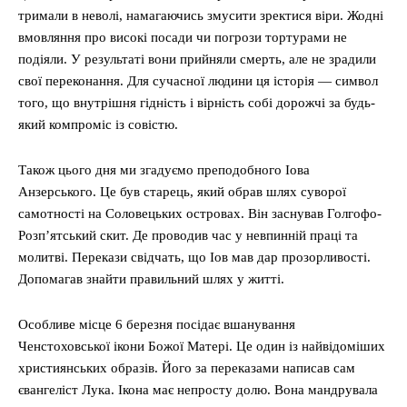
тримали в неволі, намагаючись змусити зректися віри. Жодні
вмовляння про високі посади чи погрози тортурами не
подіяли. У результаті вони прийняли смерть, але не зрадили
свої переконання. Для сучасної людини ця історія — символ
того, що внутрішня гідність і вірність собі дорожчі за будь-
який компроміс із совістю.
Також цього дня ми згадуємо преподобного Іова
Анзерського. Це був старець, який обрав шлях суворої
самотності на Соловецьких островах. Він заснував Голгофо-
Розп’ятський скит. Де проводив час у невпинній праці та
молитві. Перекази свідчать, що Іов мав дар прозорливості.
Допомагав знайти правильний шлях у житті.
Особливе місце 6 березня посідає вшанування
Ченстоховської ікони Божої Матері. Це один із найвідоміших
християнських образів. Його за переказами написав сам
євангеліст Лука. Ікона має непросту долю. Вона мандрувала