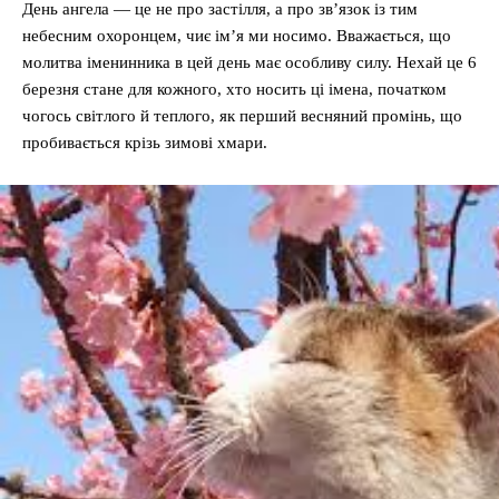
День ангела — це не про застілля, а про зв’язок із тим
небесним охоронцем, чиє ім’я ми носимо. Вважається, що
молитва іменинника в цей день має особливу силу. Нехай це 6
березня стане для кожного, хто носить ці імена, початком
чогось світлого й теплого, як перший весняний промінь, що
пробивається крізь зимові хмари.