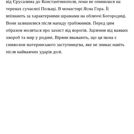
від Єрусалима до Константинополя, поки не опинилася на
теренах сучасної Польщі. В монастирі Ясна Гора. Її
впізнають за характерними шрамами на обличчі Богородиці.
Вони залишилися після нападу грабіжників. Перед цим
образом моляться про захист від ворогів. Зцілення від важких
хвороб та мир у родині. Віряни вважають, що ця ікона є
символом материнського заступництва, яке не зникає навіть
після найважчих ударів долі.