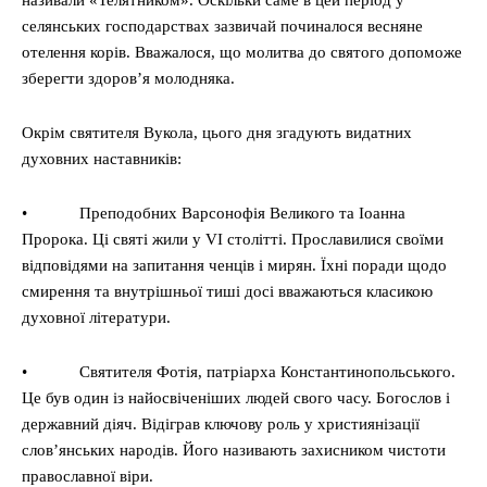
називали «Телятником». Оскільки саме в цей період у
селянських господарствах зазвичай починалося весняне
отелення корів. Вважалося, що молитва до святого допоможе
зберегти здоров’я молодняка.
Окрім святителя Вукола, цього дня згадують видатних
духовних наставників:
• Преподобних Варсонофія Великого та Іоанна
Пророка. Ці святі жили у VI столітті. Прославилися своїми
відповідями на запитання ченців і мирян. Їхні поради щодо
смирення та внутрішньої тиші досі вважаються класикою
духовної літератури.
• Святителя Фотія, патріарха Константинопольського.
Це був один із найосвіченіших людей свого часу. Богослов і
державний діяч. Відіграв ключову роль у християнізації
слов’янських народів. Його називають захисником чистоти
православної віри.