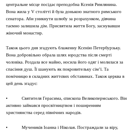
центральне місце посідає преподобна Ксенія Римлянина.
Вона жила у V столітті й була донькою знатного римського
сенатора. Аби уникнути шлюбу за розрахунком, дівчина
таємно залишила дім. Присвятила життя Богу, заснувавши
жіночий монастир.
Також цього дня згадують блаженну Ксенію Петербурзьку.
Вона добровільно обрала шлях юродства після смерті
чоловіка. Роздала все майно, носила його одяг і молилася за
спасіння душ. Її шанують як покровительку сім’ї. Та
помічницю в складних життєвих обставинах. Також церква в
цей день згадує:
• Святителя Герасима, єпископа Великопермського. Він
активно займався просвітництвом і поширенням
християнства серед північних народів.
• Мучеників Іоанна і Ніколая. Постраждали за віру,