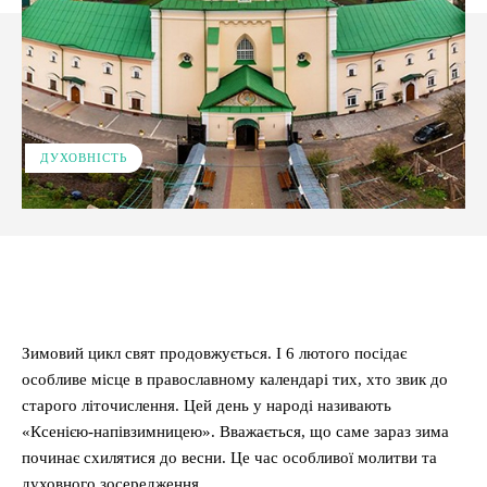
ДУХОВНІСТЬ
Facebook
X
Pinterest
WhatsApp
Зимовий цикл свят продовжується. І 6 лютого посідає
особливе місце в православному календарі тих, хто звик до
старого літочислення. Цей день у народі називають
«Ксенією-напівзимницею». Вважається, що саме зараз зима
починає схилятися до весни. Це час особливої молитви та
духовного зосередження.