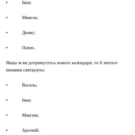
• Іван;
• Микола;
• Денис;
• Павло.
Якщо ж ви дотримуєтесь нового календаря, то 6 лютого
іменини святкують:
• Василь;
• Іван;
• Максим;
• Арсеній;