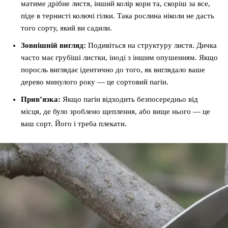
матиме дрібне листя, інший колір кори та, скоріш за все,
піде в тернисті колючі гілки. Така рослина ніколи не дасть
того сорту, який ви садили.
Зовнішній вигляд:
Подивіться на структуру листя. Дичка
часто має грубіші листки, іноді з іншим опушенням. Якщо
поросль виглядає ідентично до того, як виглядало ваше
дерево минулого року — це сортовий пагін.
Прив’язка:
Якщо пагін відходить безпосередньо від
місця, де було зроблено щеплення, або вище нього — це
ваш сорт. Його і треба плекати.