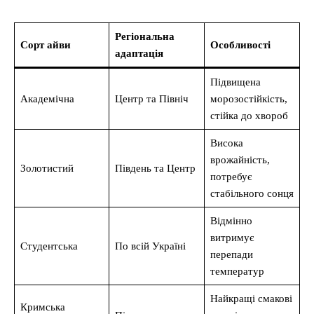
Регіональна
Сорт айви
Особливості
адаптація
Підвищена
Академічна
Центр та Північ
морозостійкість,
стійка до хвороб
Висока
врожайність,
Золотистий
Південь та Центр
потребує
стабільного сонця
Відмінно
витримує
Студентська
По всій Україні
перепади
температур
Найкращі смакові
Кримська