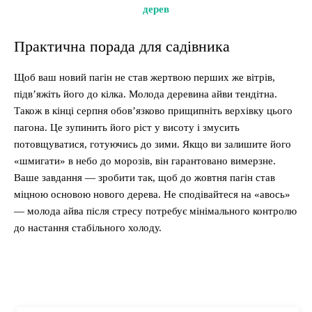
дерев
Практична порада для садівника
Щоб ваш новий пагін не став жертвою перших же вітрів,
підв’яжіть його до кілка. Молода деревина айви тендітна.
Також в кінці серпня обов’язково прищипніть верхівку цього
пагона. Це зупинить його ріст у висоту і змусить
потовщуватися, готуючись до зими. Якщо ви залишите його
«шмигати» в небо до морозів, він гарантовано вимерзне.
Ваше завдання — зробити так, щоб до жовтня пагін став
міцною основою нового дерева. Не сподівайтеся на «авось»
— молода айва після стресу потребує мінімального контролю
до настання стабільного холоду.