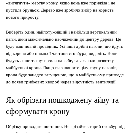
«витягнути» мертву крону, якщо вона вже порижіла і не
пустила бруньок. Дерево вже зробило вибір на користь
нового приросту.
Виберіть один, найпотужніший і найбільш вертикальний
пагін, який максимально наближений до центру дерева. Це
буде ваш новий провідник. Усі інші дрібні пагони, що йдуть
від кореня або нижньої частини стовбура, видаліть. Вони
будуть лише тягнути сили на себе, заважаючи розвитку
майбутньої крони. Якщо ви залишите цілу групу пагонів,
крона буде занадто загущеною, що в майбутньому призведе
до появи грибкових хвороб через відсутність вентиляції.
Як обрізати пошкоджену айву та
сформувати крону
Обрізку проводьте поетапно. Не зрізайте старий стовбур під