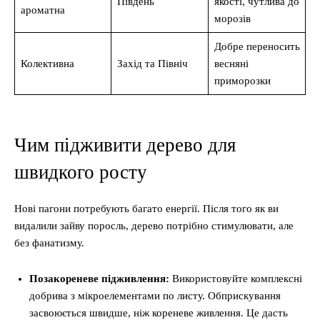
Південь
якості, чутлива до
ароматна
морозів
Добре переносить
Колективна
Захід та Північ
весняні
приморозки
Чим підживити дерево для
швидкого росту
Нові пагони потребують багато енергії. Після того як ви
видалили зайву поросль, дерево потрібно стимулювати, але
без фанатизму.
Позакореневе підживлення:
Використовуйте комплексні
добрива з мікроелементами по листу. Обприскування
засвоюється швидше, ніж кореневе живлення. Це дасть