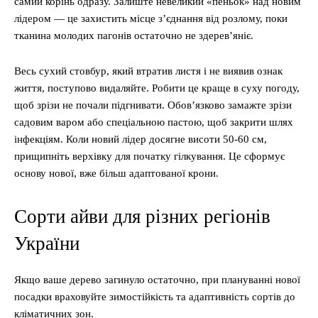
самий корінь одразу. Залиште невеликий «пеньок» над новим
лідером — це захистить місце з’єднання від розлому, поки
тканина молодих пагонів остаточно не здерев’яніє.
Весь сухий стовбур, який втратив листя і не виявив ознак
життя, поступово видаляйте. Робити це краще в суху погоду,
щоб зрізи не почали підгнивати. Обов’язково замажте зрізи
садовим варом або спеціальною пастою, щоб закрити шлях
інфекціям. Коли новий лідер досягне висоти 50-60 см,
прищипніть верхівку для початку гілкування. Це сформує
основу нової, вже більш адаптованої крони.
Сорти айви для різних регіонів
України
Якщо ваше дерево загинуло остаточно, при плануванні нової
посадки враховуйте зимостійкість та адаптивність сортів до
кліматичних зон.