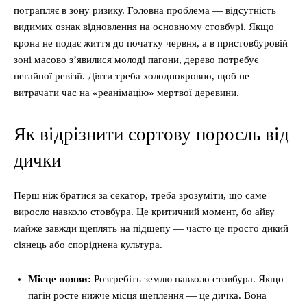
потрапляє в зону ризику. Головна проблема — відсутність
видимих ознак відновлення на основному стовбурі. Якщо
крона не подає життя до початку червня, а в пристовбуровій
зоні масово з’явилися молоді пагони, дерево потребує
негайної ревізії. Діяти треба холоднокровно, щоб не
витрачати час на «реанімацію» мертвої деревини.
Як відрізнити сортову поросль від
дички
Перш ніж братися за секатор, треба зрозуміти, що саме
виросло навколо стовбура. Це критичний момент, бо айву
майже завжди щеплять на підщепу — часто це просто дикий
сіянець або споріднена культура.
Місце появи:
Розгребіть землю навколо стовбура. Якщо
пагін росте нижче місця щеплення — це дичка. Вона