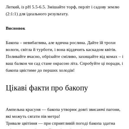
Легкий, із pH 5.5-6.5. Змішайте торф, перліт і садову землю
(2:1:1) для ідеального результату.
Висновок
Бакопа – невибаглива, але вдячна рослина. Дайте їй трохи
вологи, світла й турботи, і вона віддячить каскадом квітів.
Поливайте вчасно, обрізайте сміливо, захищайте від комах – і
ваш балкон чи сад стане окрасою літа. Спробуйте ці поради, і
бакопа цвістиме до перших холодів!
Цікаві факти про бакопу
Ампельна красуня — бакопа утворює довгі звисаючі пагони,
які можуть сягати пів метра!
Тривале цвітіння — при сприятливій погоді бакопа здатна