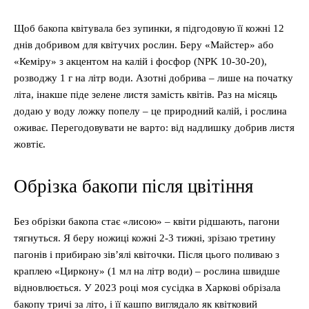
Щоб бакопа квітувала без зупинки, я підгодовую її кожні 12
днів добривом для квітучих рослин. Беру «Майстер» або
«Кеміру» з акцентом на калій і фосфор (NPK 10-30-20),
розводжу 1 г на літр води. Азотні добрива – лише на початку
літа, інакше піде зелене листя замість квітів. Раз на місяць
додаю у воду ложку попелу – це природний калій, і рослина
оживає. Перегодовувати не варто: від надлишку добрив листя
жовтіє.
Обрізка бакопи після цвітіння
Без обрізки бакопа стає «лисою» – квіти рідшають, пагони
тягнуться. Я беру ножиці кожні 2-3 тижні, зрізаю третину
пагонів і прибираю зів’ялі квіточки. Після цього поливаю з
краплею «Циркону» (1 мл на літр води) – рослина швидше
відновлюється. У 2023 році моя сусідка в Харкові обрізала
бакопу тричі за літо, і її кашпо виглядало як квітковий