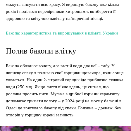
можуть зіпсувати всю красу. Я вирощую бакопу вже кілька
років і поділюся перевіреними хитрощами, як зберегти її
здоровою та квітучою навіть у найгарячіші місяці.
Бакопа: характеристика та вирощування в кліматі України
Полив бакопи влітку
Бакопа обожнює вологу, але застій води для неї – табу. У
липневу спеку я поливаю свої горщики щовечора, коли сонце
ховається. На один 2-літровий горщик іде приблизно склянка
води (250 мл). Якщо листя в’яне вдень, це сигнал, що
рослина просить пити. Мульча з дрібної кори чи керамзиту
допомагає тримати вологу – у 2024 році на моєму балконі в
Одесі це врятувало бакопу від спеки. Головне – дренаж: без
отворів у горщику корені загниють.