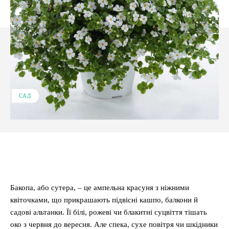
САД
Facebook
X
Pinterest
WhatsApp
Бакопа, або сутера, – це ампельна красуня з ніжними
квіточками, що прикрашають підвісні кашпо, балкони й
садові альтанки. Її білі, рожеві чи блакитні суцвіття тішать
око з червня до вересня. Але спека, сухе повітря чи шкідники