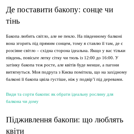
Де поставити бакопу: сонце чи
тінь
Бакопа любить світло, але не пекло. На південному балконі
вона згорить під прямим сонцем, тому я ставлю її там, де є
розсіяне світло – східна сторона ідеальна. Якщо у вас тільки
південь, повісьте легку сітку чи тюль із 12:00 до 16:00. У
затінку бакопа теж росте, але квітів буде менше, а пагони
витягнуться. Моя подруга з Києва помітила, що на західному
балконі її бакопа цвіла густіше, ніж у подвір’ї під деревами.
Види та сорти бакопи: як обрати ідеальну рослину для
балкона чи дому
Підживлення бакопи: що люблять
квіти