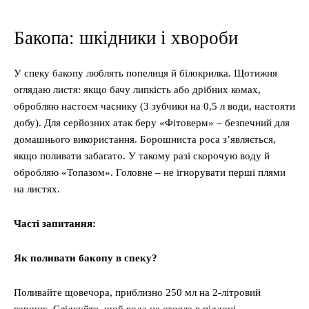
Бакопа: шкідники і хвороби
У спеку бакопу люблять попелиця й білокрилка. Щотижня
оглядаю листя: якщо бачу липкість або дрібних комах,
обробляю настоєм часнику (3 зубчики на 0,5 л води, настояти
добу). Для серйозних атак беру «Фітоверм» – безпечний для
домашнього використання. Борошниста роса з’являється,
якщо поливати забагато. У такому разі скорочую воду й
обробляю «Топазом». Головне – не ігнорувати перші плями
на листях.
Часті запитання:
Як поливати бакопу в спеку?
Поливайте щовечора, приблизно 250 мл на 2-літровий