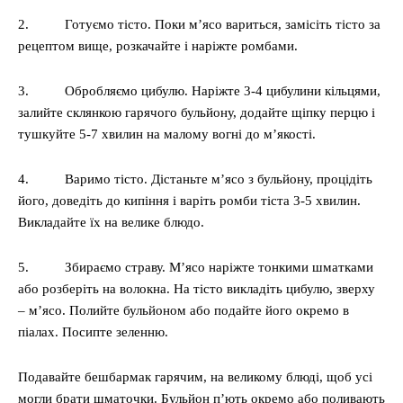
2. Готуємо тісто. Поки м’ясо вариться, замісіть тісто за
рецептом вище, розкачайте і наріжте ромбами.
3. Обробляємо цибулю. Наріжте 3-4 цибулини кільцями,
залийте склянкою гарячого бульйону, додайте щіпку перцю і
тушкуйте 5-7 хвилин на малому вогні до м’якості.
4. Варимо тісто. Дістаньте м’ясо з бульйону, процідіть
його, доведіть до кипіння і варіть ромби тіста 3-5 хвилин.
Викладайте їх на велике блюдо.
5. Збираємо страву. М’ясо наріжте тонкими шматками
або розберіть на волокна. На тісто викладіть цибулю, зверху
– м’ясо. Полийте бульйоном або подайте його окремо в
піалах. Посипте зеленню.
Подавайте бешбармак гарячим, на великому блюді, щоб усі
могли брати шматочки. Бульйон п’ють окремо або поливають