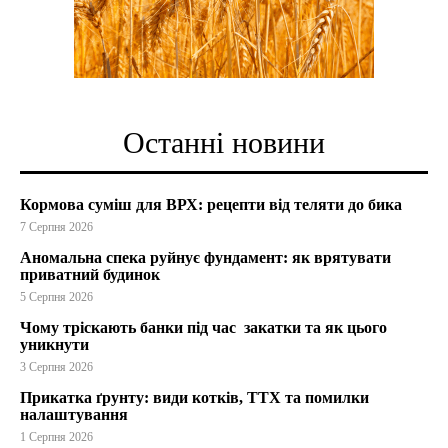
Останні новини
Кормова суміш для ВРХ: рецепти від теляти до бика
7 Серпня 2026
Аномальна спека руйнує фундамент: як врятувати
приватний будинок
5 Серпня 2026
Чому тріскають банки під час закатки та як цього
уникнути
3 Серпня 2026
Прикатка ґрунту: види котків, ТТХ та помилки
налаштування
1 Серпня 2026