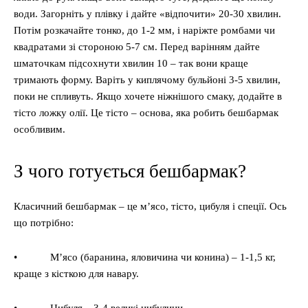
води. Загорніть у плівку і дайте «відпочити» 20-30 хвилин.
Потім розкачайте тонко, до 1-2 мм, і наріжте ромбами чи
квадратами зі стороною 5-7 см. Перед варінням дайте
шматочкам підсохнути хвилин 10 – так вони краще
тримають форму. Варіть у киплячому бульйоні 3-5 хвилин,
поки не спливуть. Якщо хочете ніжнішого смаку, додайте в
тісто ложку олії. Це тісто – основа, яка робить бешбармак
особливим.
З чого готується бешбармак?
Класичний бешбармак – це м’ясо, тісто, цибуля і спеції. Ось
що потрібно:
• М’ясо (баранина, яловичина чи конина) – 1-1,5 кг,
краще з кісткою для навару.