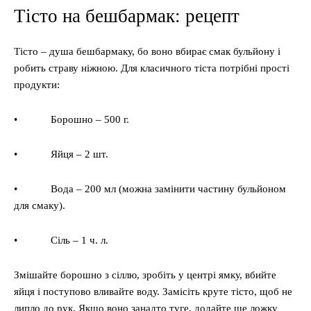
Тісто на бешбармак: рецепт
Тісто – душа бешбармаку, бо воно вбирає смак бульйону і
робить страву ніжною. Для класичного тіста потрібні прості
продукти:
• Борошно – 500 г.
• Яйця – 2 шт.
• Вода – 200 мл (можна замінити частину бульйоном
для смаку).
• Сіль – 1 ч. л.
Змішайте борошно з сіллю, зробіть у центрі ямку, вбийте
яйця і поступово вливайте воду. Замісіть круте тісто, щоб не
липло до рук. Якщо воно занадто туге, додайте ще ложку