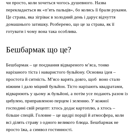
чи просто, коли хочеться чогось душевного. Назва
перекладається як «п’ять пальців», бо колись її брали руками.
Це страва, яка зігріває в холодний день і дарує відчуття
домашнього затишку. Розберемо, що це за страва, як її
готувати і чому вона така особлива.
Бешбармак що це?
Бешбармак – це поєднання відвареного м’яса, тонко
нарізаного тіста і наваристого бульйону. Основна ідея –
простота й ситність. М’ясо варять довго, щоб воно стало
ніжним і дало міцний бульйон. Тісто нарізають квадратами,
відварюють у цьому ж бульйоні, а потім усе подають разом із
цибулею, приправленою перцем і зеленню. У кожної
господині свій рецепт: хтось додає картоплю, а хтось –
більше спецій. Головне – це щедрі порції й атмосфера, коли
всі ділять страву з одного великого блюда. Бешбармак не
просто їжа, а символ гостинності.