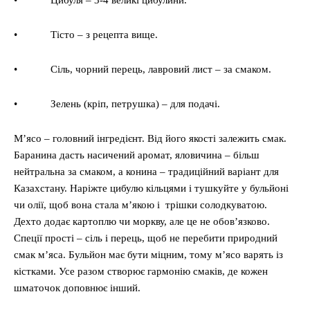
• Цибуля – 3-4 великі цибулини.
• Тісто – з рецепта вище.
• Сіль, чорний перець, лавровий лист – за смаком.
• Зелень (кріп, петрушка) – для подачі.
М’ясо – головний інгредієнт. Від його якості залежить смак.
Баранина дасть насичений аромат, яловичина – більш
нейтральна за смаком, а конина – традиційний варіант для
Казахстану. Наріжте цибулю кільцями і тушкуйте у бульйоні
чи олії, щоб вона стала м’якою і трішки солодкуватою.
Дехто додає картоплю чи моркву, але це не обов’язково.
Спеції прості – сіль і перець, щоб не перебити природний
смак м’яса. Бульйон має бути міцним, тому м’ясо варять із
кістками. Усе разом створює гармонію смаків, де кожен
шматочок доповнює інший.