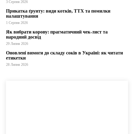
3 Серпня 2026
Прикатка ґрунту: види котків, ТТХ та помилки
налаштування
1 Серпня 2026
Як вибрати корову: прагматичний чек-лист та
народний досвід
29 Липня 2026
Оновлені вимоги до складу соків в Україні: як читати
етикетки
28 Липня 2026