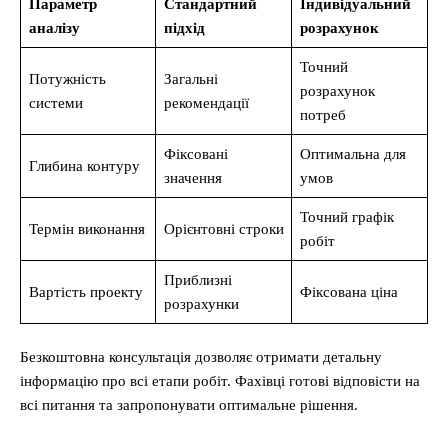
Параметр
Стандартний
Індивідуальний
аналізу
підхід
розрахунок
Точний
Потужність
Загальні
розрахунок
системи
рекомендації
потреб
Фіксовані
Оптимальна для
Глибина контуру
значення
умов
Точний графік
Термін виконання
Орієнтовні строки
робіт
Приблизні
Вартість проекту
Фіксована ціна
розрахунки
Безкоштовна консультація дозволяє отримати детальну
інформацію про всі етапи робіт. Фахівці готові відповісти на
всі питання та запропонувати оптимальне рішення.