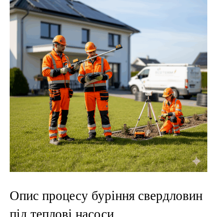
Опис процесу буріння свердловин
під теплові насоси