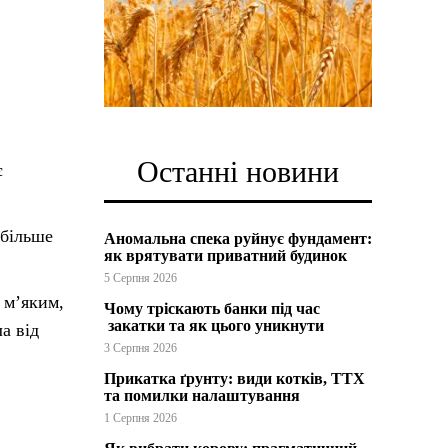
Останні новини
є
 більше
Аномальна спека руйнує фундамент:
як врятувати приватний будинок
5 Серпня 2026
 м’яким,
Чому тріскають банки під час
закатки та як цього уникнути
а від
3 Серпня 2026
Прикатка ґрунту: види котків, ТТХ
та помилки налаштування
1 Серпня 2026