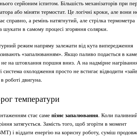
 нього серйоним іспитом. Більшість механізаторів при п
атора або міняти термостат. Це логічні кроки, але вони н
є справно, а ремінь натягнутий, але стрілка термометра
а шукати в самому процесі згоряння солярки.
атурний режим напряму залежати від кута випередження
називають «запалюванням». Якщо паливо подається в кам
я не на штовхання поршня вниз. А на надмірне нагрівання
ті система охолодження просто не встигає відводити «зай
в роботі двигуна.
орог температури
антаженням стає саме
пізнє запалювання
. Коли паливни
ріння затягується. Замість того, щоб згоріти в момент
ВМТ) і віддати енергію на корисну роботу, суміш продов