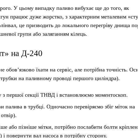
рого. У цьому випадку паливо вибухає ще до того, як
гун працює дуже жорстко, з характерним металевим «ст
олінвал, це призводить до локального перегріву днища п
шневої групи або заляганням кілець.
т» на Д-240
 обов’язково їхати на сервіс, але потрібна точність. О
 трубки на паливному проводі першого циліндра).
у з першої секції ТНВД і встановлюємо моментоскоп.
 палива в трубці. Одночасно перевіряємо збіг міток на
отвір).
ше або пізніше мітки, потрібно послабити болти кріпле
 і повернути вал насоса в потрібну сторону.