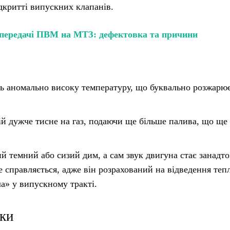
ідкритті випускних клапанів.
передачі ПВМ на МТЗ: дефектовка та причини
ь аномально високу температуру, що буквально розжарю
ій дужче тисне на газ, подаючи ще більше палива, що ще
й темний або сизий дим, а сам звук двигуна стає занадто
не справляється, адже він розрахований на відведення тепл
ла» у випускному тракті.
ики