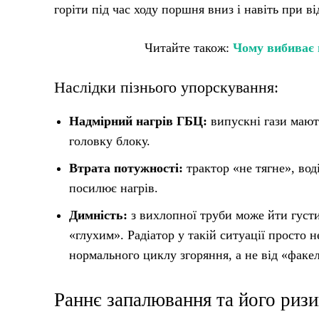
горіти під час ходу поршня вниз і навіть при в
Читайте також:
Чому вибиває 
Наслідки пізнього упорскування:
Надмірний нагрів ГБЦ:
випускні гази мают
головку блоку.
Втрата потужності:
трактор «не тягне», вод
посилює нагрів.
Димність:
з вихлопної труби може йти густи
«глухим». Радіатор у такій ситуації просто 
нормального циклу згоряння, а не від «факе
Раннє запалювання та його риз