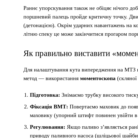
Раннє упорскування також не обіцяє нічого доб
поршневий палець пройде критичну точку. Дви
(детонацією). Окрім ударних навантажень на к
літню спеку це може закінчитися прогаром пор
Як правильно виставити «момен
Для налаштування кута випередження на МТЗ не
метод — використання
моментоскопа
(скляної
Підготовка:
Знімаємо трубку високого тиск
Фіксація ВМТ:
Повертаємо маховик до появи
маховику (упорний штифт повинен увійти в 
Регулювання:
Якщо паливо з’являється рані
приводу паливного насоса (шліцьової шайби)