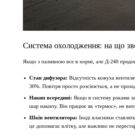
Система охолодження: на що зв
Якщо з паливною все в нормі, але Д-240 продов
Стан дифузора:
Відсутність кожуха вентиля
30%. Повітря просто розсіюється, а не прохо
Накип всередині:
Якщо в систему роками зал
шар накипу. Він працює як «термос», не ви
Шків вентилятора:
Іноді власники ставлят
це допомагає влітку, але важливо не перес