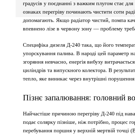
градусів у поєднанні з важким плугом стає для
ознаках перегріву починають чистити соти раді
допомагають. Якщо радіатор чистий, помпа кача
впевнено лізе в червону зону — проблему треб
Специфіка дизеля Д-240 така, що його темпер
упорскування палива. В народі цей параметр 
згоряння невчасно, енергія вибуху витрачаєтьс
циліндрів та випускного колектора. В результа
тепло, яке виникає через внутрішні порушення 
Пізнє запалювання: головний в
Найчастіше причиною перегріву Д-240 під нав
подає солярку пізніше, ніж потрібно, процес го
перебування поршня у верхній мертвій точці (