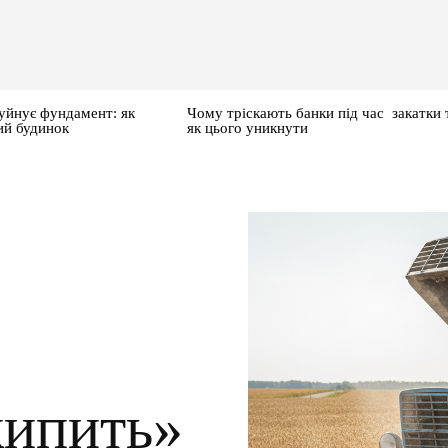
уйнує фундамент: як
Чому тріскають банки під час закатки 
ий будинок
як цього уникнути
кипить»