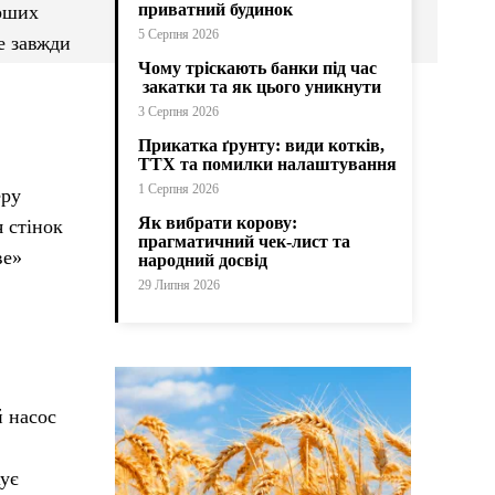
приватний будинок
ерших
5 Серпня 2026
е завжди
Чому тріскають банки під час
закатки та як цього уникнути
3 Серпня 2026
Прикатка ґрунту: види котків,
ТТХ та помилки налаштування
1 Серпня 2026
еру
Як вибрати корову:
 стінок
прагматичний чек-лист та
ве»
народний досвід
29 Липня 2026
й насос
жує