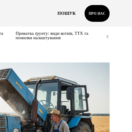
ПОШУК
ПРО НАС
та
Прикатка ґрунту: види котків, ТТХ та
помилки налаштування