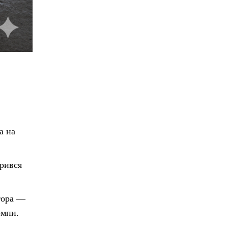
а на
орився
тора —
омпи.