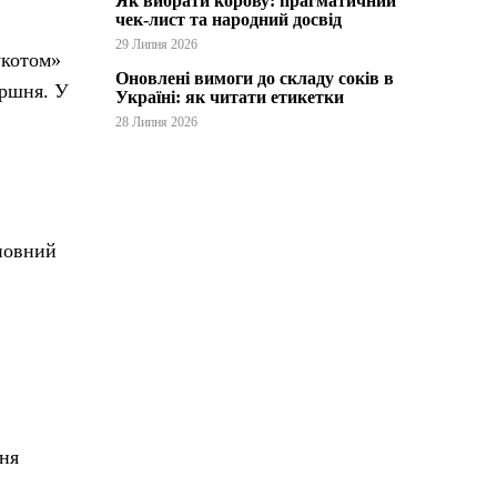
Як вибрати корову: прагматичний
чек-лист та народний досвід
29 Липня 2026
укотом»
Оновлені вимоги до складу соків в
оршня. У
Україні: як читати етикетки
28 Липня 2026
сновний
ння