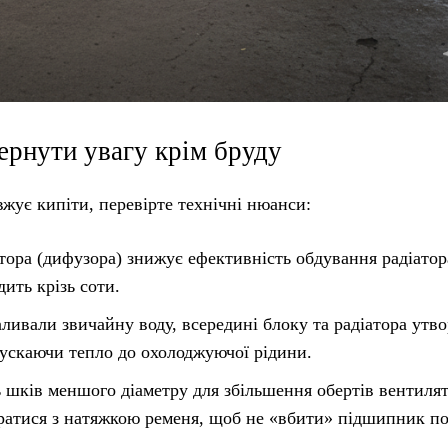
ернути увагу крім бруду
жує кипіти, перевірте технічні нюанси:
тора (дифузора) знижує ефективність обдування радіатор
дить крізь соти.
ивали звичайну воду, всередині блоку та радіатора утв
пускаючи тепло до охолоджуючої рідини.
ь шків меншого діаметру для збільшення обертів вентиля
таратися з натяжкою ременя, щоб не «вбити» підшипник п