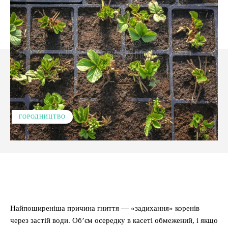
ГОРОДНИЦТВО
Facebook
X
Pinterest
WhatsApp
Найпоширеніша причина гниття — «задихання» коренів
через застій води. Об’єм осередку в касеті обмежений, і якщо