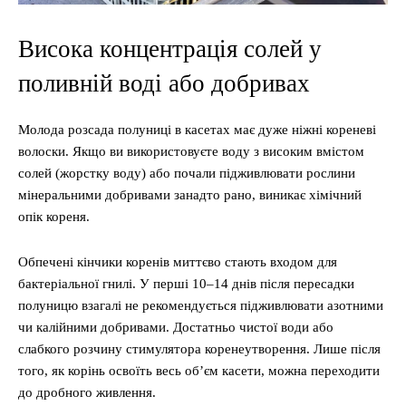
Висока концентрація солей у
поливній воді або добривах
Молода розсада полуниці в касетах має дуже ніжні кореневі
волоски. Якщо ви використовуєте воду з високим вмістом
солей (жорстку воду) або почали підживлювати рослини
мінеральними добривами занадто рано, виникає хімічний
опік кореня.
Обпечені кінчики коренів миттєво стають входом для
бактеріальної гнилі. У перші 10–14 днів після пересадки
полуницю взагалі не рекомендується підживлювати азотними
чи калійними добривами. Достатньо чистої води або
слабкого розчину стимулятора коренеутворення. Лише після
того, як корінь освоїть весь об’єм касети, можна переходити
до дробного живлення.