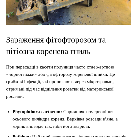
Зараження фітофторозом та
пітіозна коренева гниль
При пересадці в касети полуниця часто стає жертвою
«чорної ніжки» або фітофторозу кореневої шийки. Це
грибкові інфекції, які проникають через мікротравми,
отримані під час відділення розетки від материнської
рослини.
Phytophthora cactorum:
Спричиняє почервоніння
осьового циліндра кореня. Верхівка розсади в’яне, а
корінь виглядає так, ніби його зварили.
Pythium:
Цей гриб атакує саме кінчики молодих коренів.