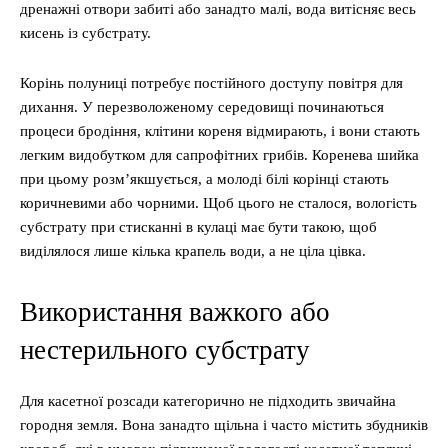
дренажні отвори забиті або занадто малі, вода витісняє весь
кисень із субстрату.
Корінь полуниці потребує постійного доступу повітря для
дихання. У перезволоженому середовищі починаються
процеси бродіння, клітини кореня відмирають, і вони стають
легким видобутком для сапрофітних грибів. Коренева шийка
при цьому розм’якшується, а молоді білі корінці стають
коричневими або чорними. Щоб цього не сталося, вологість
субстрату при стисканні в кулаці має бути такою, щоб
виділялося лише кілька крапель води, а не ціла цівка.
Використання важкого або
нестерильного субстрату
Для касетної розсади категорично не підходить звичайна
городня земля. Вона занадто щільна і часто містить збудників