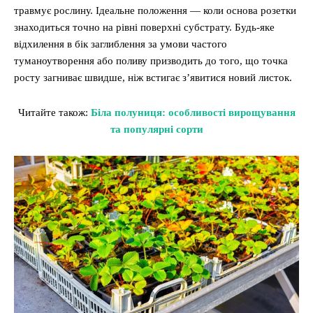
травмує рослину. Ідеальне положення — коли основа розетки
знаходиться точно на рівні поверхні субстрату. Будь-яке
відхилення в бік заглиблення за умови частого
туманоутворення або поливу призводить до того, що точка
росту загниває швидше, ніж встигає з’явитися новий листок.
Читайте також:
Біла полуниця: особливості вирощування
та популярні сорти