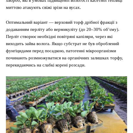
хвороб, які в умовах підвищеної вологості касетної теплиці
миттєво атакують свіжі зрізи на вусах.
Оптимальний варіант — верховий торф дрібної фракції з
додаванням перліту або вермикуліту (до 20–30% об’єму).
Перліт створює необхідні повітряні капіляри, через які
виходить зайва волога. Якщо субстрат не був оброблений
фунгіцидами перед посадкою, патогенні мікроорганізми
починають розмножуватися на органічних залишках торфу,
перекидаючись на слабкі корені розсади.