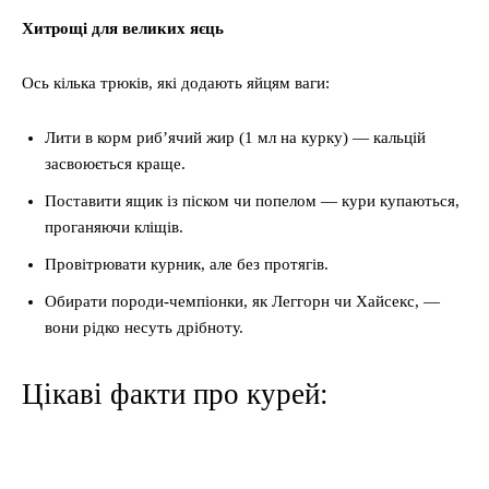
Хитрощі для великих яєць
Ось кілька трюків, які додають яйцям ваги:
Лити в корм риб’ячий жир (1 мл на курку) — кальцій
засвоюється краще.
Поставити ящик із піском чи попелом — кури купаються,
проганяючи кліщів.
Провітрювати курник, але без протягів.
Обирати породи-чемпіонки, як Леггорн чи Хайсекс, —
вони рідко несуть дрібноту.
Цікаві факти про курей: