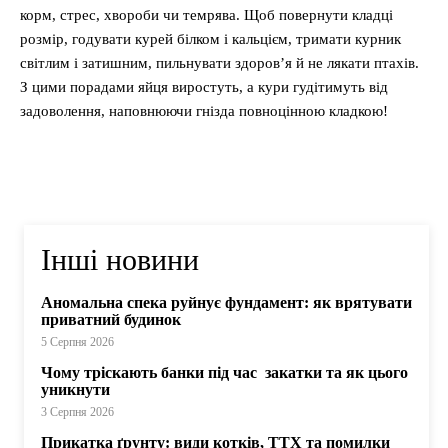
корм, стрес, хвороби чи темрява. Щоб повернути кладці
розмір, годувати курей білком і кальцієм, тримати курник
світлим і затишним, пильнувати здоров’я й не лякати птахів.
З цими порадами яйця виростуть, а кури гудітимуть від
задоволення, наповнюючи гнізда повноцінною кладкою!
Інші новини
Аномальна спека руйнує фундамент: як врятувати
приватний будинок
5 Серпня 2026
Чому тріскають банки під час закатки та як цього
уникнути
3 Серпня 2026
Прикатка ґрунту: види котків, ТТХ та помилки