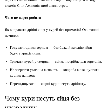
вітамін С чи Аміновіт, щоб зняли стрес.
Чого не варто робити
Як виправити дрібні яйця у курей без промахів? Ось типові
помилки:
Годувати одним зерном — без білка й кальцію яйця
будуть крихітними.
Тримати курей у темряві — світло потрібне для гормонів.
Не звертати уваги на млявість — хвороба може пустити
курник нанівець.
Перегодовувати — жирні кури несуть дрібноту.
Чому кури несуть яйця без
шкаралупи: