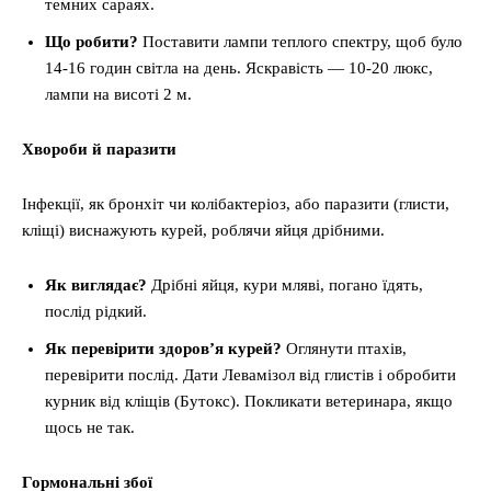
темних сараях.
Що робити?
Поставити лампи теплого спектру, щоб було
14-16 годин світла на день. Яскравість — 10-20 люкс,
лампи на висоті 2 м.
Хвороби й паразити
Інфекції, як бронхіт чи колібактеріоз, або паразити (глисти,
кліщі) виснажують курей, роблячи яйця дрібними.
Як виглядає?
Дрібні яйця, кури мляві, погано їдять,
послід рідкий.
Як перевірити здоров’я курей?
Оглянути птахів,
перевірити послід. Дати Левамізол від глистів і обробити
курник від кліщів (Бутокс). Покликати ветеринара, якщо
щось не так.
Гормональні збої