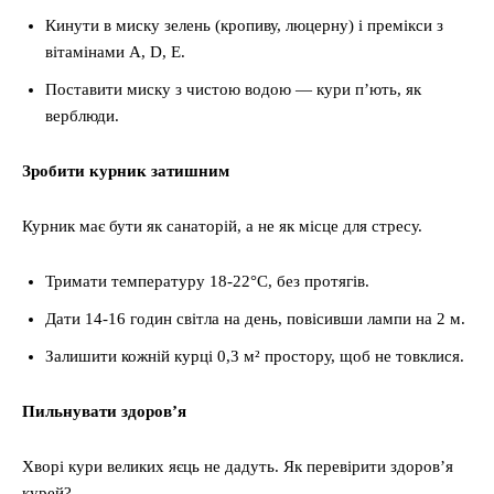
Кинути в миску зелень (кропиву, люцерну) і премікси з
вітамінами A, D, E.
Поставити миску з чистою водою — кури п’ють, як
верблюди.
Зробити курник затишним
Курник має бути як санаторій, а не як місце для стресу.
Тримати температуру 18-22°C, без протягів.
Дати 14-16 годин світла на день, повісивши лампи на 2 м.
Залишити кожній курці 0,3 м² простору, щоб не товклися.
Пильнувати здоров’я
Хворі кури великих яєць не дадуть. Як перевірити здоров’я
курей?