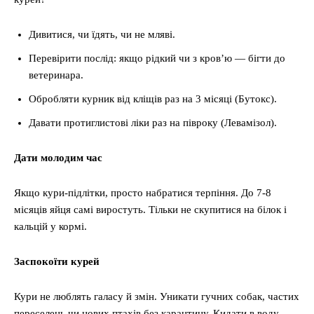
Дивитися, чи їдять, чи не мляві.
Перевірити послід: якщо рідкий чи з кров’ю — бігти до
ветеринара.
Обробляти курник від кліщів раз на 3 місяці (Бутокс).
Давати протиглистові ліки раз на півроку (Левамізол).
Дати молодим час
Якщо кури-підлітки, просто набратися терпіння. До 7-8
місяців яйця самі виростуть. Тільки не скупитися на білок і
кальцій у кормі.
Заспокоїти курей
Кури не люблять галасу й змін. Уникати гучних собак, частих
переселень чи нових птахів без карантину. Кидати в воду