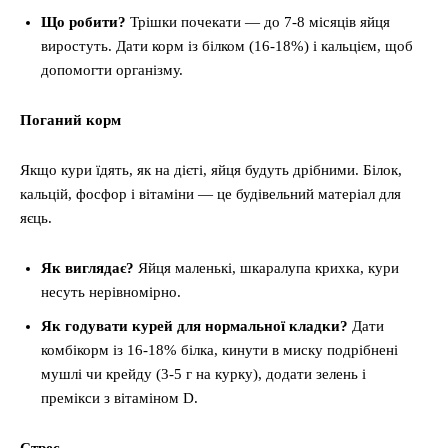
Що робити?
Трішки почекати — до 7-8 місяців яйця
виростуть. Дати корм із білком (16-18%) і кальцієм, щоб
допомогти організму.
Поганий корм
Якщо кури їдять, як на дієті, яйця будуть дрібними. Білок,
кальцій, фосфор і вітаміни — це будівельний матеріал для
яєць.
Як виглядає?
Яйця маленькі, шкаралупа крихка, кури
несуть нерівномірно.
Як годувати курей для нормальної кладки?
Дати
комбікорм із 16-18% білка, кинути в миску подрібнені
мушлі чи крейду (3-5 г на курку), додати зелень і
премікси з вітаміном D.
Стрес