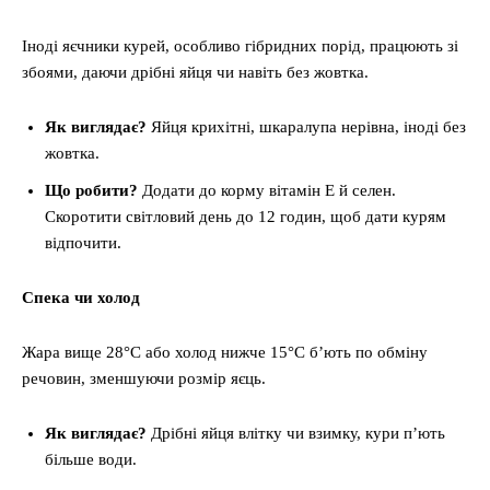
Іноді яєчники курей, особливо гібридних порід, працюють зі
збоями, даючи дрібні яйця чи навіть без жовтка.
Як виглядає?
Яйця крихітні, шкаралупа нерівна, іноді без
жовтка.
Що робити?
Додати до корму вітамін Е й селен.
Скоротити світловий день до 12 годин, щоб дати курям
відпочити.
Спека чи холод
Жара вище 28°C або холод нижче 15°C б’ють по обміну
речовин, зменшуючи розмір яєць.
Як виглядає?
Дрібні яйця влітку чи взимку, кури п’ють
більше води.