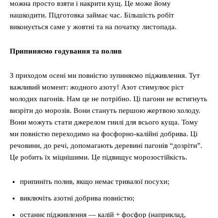
можна просто взяти і накрити кущ. Це може йому
нашкодити. Підготовка займає час. Більшість робіт
виконується саме у жовтні та на початку листопада.
Припиняємо годування та полив
З приходом осені ми повністю зупиняємо підживлення. Тут
важливий момент: жодного азоту! Азот стимулює ріст
молодих пагонів. Нам це не потрібно. Ці пагони не встигнуть
визріти до морозів. Вони стануть першою жертвою холоду.
Вони можуть стати джерелом гнилі для всього куща. Тому
ми повністю переходимо на фосфорно-калійні добрива. Ці
речовини, до речі, допомагають деревині пагонів “дозріти”.
Це робить їх міцнішими. Це підвищує морозостійкість.
припиніть полив, якщо немає тривалої посухи;
виключіть азотні добрива повністю;
останнє підживлення — калій + фосфор (наприклад,