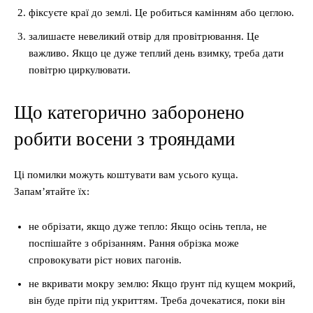
фіксуєте краї до землі. Це робиться камінням або цеглою.
залишаєте невеликий отвір для провітрювання. Це
важливо. Якщо це дуже теплий день взимку, треба дати
повітрю циркулювати.
Що категорично заборонено
робити восени з трояндами
Ці помилки можуть коштувати вам усього куща.
Запам’ятайте їх:
не обрізати, якщо дуже тепло: Якщо осінь тепла, не
поспішайте з обрізанням. Рання обрізка може
спровокувати ріст нових пагонів.
не вкривати мокру землю: Якщо ґрунт під кущем мокрий,
він буде пріти під укриттям. Треба дочекатися, поки він