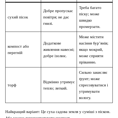
Треба багато
Добре пропускає
піску; може
сухий пісок
повітря; не дає
швидко
гнилі.
промерзати.
Може містити
Додаткове
насіння бур’янів;
компост або
живлення навесні;
якщо мокрий,
перегній
добре ізолює.
може сприяти
пріванню.
Сильно закисляє
ґрунт; може
Відмінно утримує
торф
спресовуватися і
тепло; легкий.
утримувати
вологу.
Найкращий варіант: Це суха садова земля у суміші з піском.