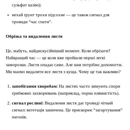
сульфат калію);
нехай ґрунт трохи підсохне — це також сигнал для
троянди “час спати”.
Обрізка та видалення листя
Це, мабуть, найдискусійніший момент. Коли обрізати?
Найкращий час — це коли вже пройшли перші легкі
заморозки. Листя опадає саме. Але нам потрібно допомогти.
Ми маємо видалити все листя з куща. Чому це так важливо?
запобігання хворобам
: На листях часто зимують спори
грибкових захворювань (наприклад, чорна плямистість).
сигнал рослині
: Видалення листя дає троянді чіткий
сигнал: вегетація закінчена. Це прискорює “загартування”
пагонів.