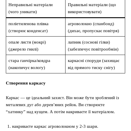
Неправильні матеріали
Правильні матеріали (що
(чого уникати)
використовувати)
поліетиленова плівка
агроволокно (спанбонд)
(створює конденсат)
(дихає, пропускає повітря)
опале листя (мокрі)
лапник (соснові гілки)
(джерело гнилі)
(забезпечує повітрообмін)
стара ганчірка/ковдра
каркасні споруди (захищає
(накопичує вологу)
від прямого тиску снігу)
Створення каркасу
Каркас — це ідеальний захист. Він може бути зроблений із
металевих дуг або дерев’яних рейок. Ви створюєте
“хатинку” над кущем. А потім накриваєте її матеріалом.
накриваєте каркас агроволокном у 2-3 шари.