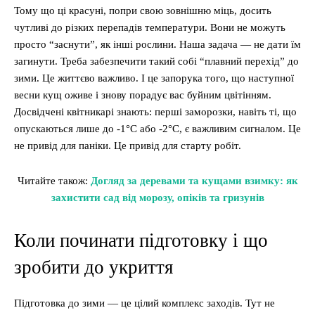
Тому що ці красуні, попри свою зовнішню міць, досить
чутливі до різких перепадів температури. Вони не можуть
просто “заснути”, як інші рослини. Наша задача — не дати їм
загинути. Треба забезпечити такий собі “плавний перехід” до
зими. Це життєво важливо. І це запорука того, що наступної
весни кущ оживе і знову порадує вас буйним цвітінням.
Досвідчені квітникарі знають: перші заморозки, навіть ті, що
опускаються лише до -1°C або -2°C, є важливим сигналом. Це
не привід для паніки. Це привід для старту робіт.
Читайте також:
Догляд за деревами та кущами взимку: як
захистити сад від морозу, опіків та гризунів
Коли починати підготовку і що
зробити до укриття
Підготовка до зими — це цілий комплекс заходів. Тут не