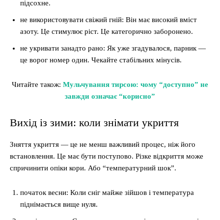
підсохне.
не використовувати свіжий гній: Він має високий вміст
азоту. Це стимулює ріст. Це категорично заборонено.
не укривати занадто рано: Як уже згадувалося, парник —
це ворог номер один. Чекайте стабільних мінусів.
Читайте також:
Мульчування тирсою: чому “доступно” не
завжди означає “корисно”
Вихід із зими: коли знімати укриття
Зняття укриття — це не менш важливий процес, ніж його
встановлення. Це має бути поступово. Різке відкриття може
спричинити опіки кори. Або “температурний шок”.
початок весни: Коли сніг майже зійшов і температура
піднімається вище нуля.