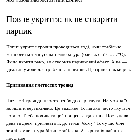
Або можна використовувати компост.
Повне укриття: як не створити
парник
Повне укриття троянд проводиться тоді, коли стабільно
встановиться мінусова температура (близько -5°C…-7°C).
Якщо вкрити рано, ви створите парниковий ефект. А це —
ідеальні умови для грибків та прівання. Це гірше, ніж мороз.
Пригинання плетистих троянд
Плетисті троянди просто необхідно пригнути. Не можна їх
залишати вертикально. Це важливо. Їх пагони часто гнуться
погано. Треба починати цей процес заздалегідь. Поступово,
день за днем, пригинати їх до землі. Чому? Тому що біля
землі температура більш стабільна. А вкрити їх набагато
простіше.