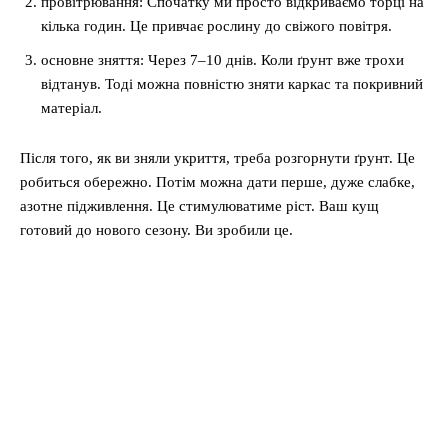
провітрювання: Спочатку ми просто відкриваємо торці на
кілька годин. Це привчає рослину до свіжого повітря.
основне зняття: Через 7–10 днів. Коли ґрунт вже трохи
відтанув. Тоді можна повністю зняти каркас та покривний
матеріал.
Після того, як ви зняли укриття, треба розгорнути ґрунт. Це
робиться обережно. Потім можна дати перше, дуже слабке,
азотне підживлення. Це стимулюватиме ріст. Ваш кущ
готовий до нового сезону. Ви зробили це.