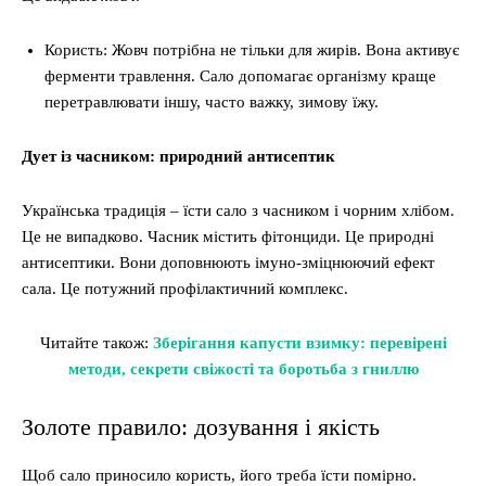
Користь: Жовч потрібна не тільки для жирів. Вона активує
ферменти травлення. Сало допомагає організму краще
перетравлювати іншу, часто важку, зимову їжу.
Дует із часником: природний антисептик
Українська традиція – їсти сало з часником і чорним хлібом.
Це не випадково. Часник містить фітонциди. Це природні
антисептики. Вони доповнюють імуно-зміцнюючий ефект
сала. Це потужний профілактичний комплекс.
Читайте також:
Зберігання капусти взимку: перевірені
методи, секрети свіжості та боротьба з гниллю
Золоте правило: дозування і якість
Щоб сало приносило користь, його треба їсти помірно.