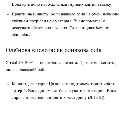
Вона критично необхідна для імунних клітин і мозку.
Практична цінність: Коли навколо грип і віруси, імунним
клітинам потрібен цей матеріал. Він допомагає їм
реагувати ефективно і вчасно. Сало зміцнює імунну
відповідь.
Олеїнова кислота: як оливкова олія
У салі 40–50% — це олеїнова кислота. Це та сама кислота,
що є в оливковій олії.
Користь для судин: Ця кислота підтримує еластичність
артерій. Вона допомагає балансувати холестерин. Вона
сприяє зниженню поганого холестерину (ЛПНЩ).