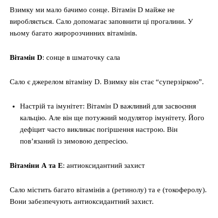
Взимку ми мало бачимо сонце. Вітамін D майже не
виробляється. Сало допомагає заповнити ці прогалини. У
ньому багато жиророзчинних вітамінів.
Вітамін D
: сонце в шматочку сала
Сало є джерелом вітаміну D. Взимку він стає “суперзіркою”.
Настрій та імунітет: Вітамін D важливий для засвоєння
кальцію. Але він ще потужний модулятор імунітету. Його
дефіцит часто викликає погіршення настрою. Він
пов’язаний із зимовою депресією.
Вітаміни А та Е
: антиоксидантний захист
Сало містить багато вітамінів а (ретинолу) та е (токоферолу).
Вони забезпечують антиоксидантний захист.