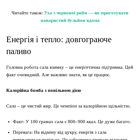
Читайте також:
Уха з червоної риби — як приготувати
наваристий бульйон вдома
Енергія і тепло: довгограюче
паливо
Головна робота сала взимку – це енергетична підтримка. Цей
факт очевидний. Але важливо знати, як це працює.
Калорійна бомба з повільною дією
Сало – це чистий жир. Це чемпіон за калорійною щільністю.
Факт: У 100 грамах сала є 800–900 ккал. Це дуже багато.
Перевага: На відміну від цукру, енергія з сала
вивільняється повільно. Це забезпечує тривале відчуття