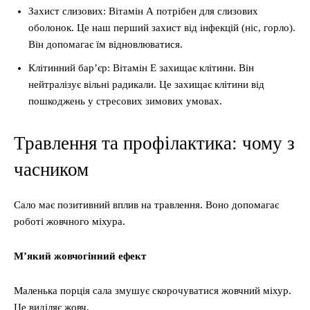
Захист слизових: Вітамін А потрібен для слизових
оболонок. Це наш перший захист від інфекцій (ніс, горло).
Він допомагає їм відновлюватися.
Клітинний бар’єр: Вітамін Е захищає клітини. Він
нейтралізує вільні радикали. Це захищає клітини від
пошкоджень у стресових зимових умовах.
Травлення та профілактика: чому з
часником
Сало має позитивний вплив на травлення. Воно допомагає
роботі жовчного міхура.
М’який жовчогінний ефект
Маленька порція сала змушує скорочуватися жовчний міхур.
Це виділяє жовч.