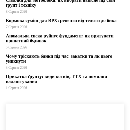
Сівалка для мотоблока: як вибрати навісне під свій
ґрунт і техніку
8 Серпня 2026
Кормова суміш для ВРХ: рецепти від теляти до бика
7 Серпня 2026
Аномальна спека руйнує фундамент: як врятувати
приватний будинок
5 Серпня 2026
Чому тріскають банки під час закатки та як цього
уникнути
3 Серпня 2026
Прикатка ґрунту: види котків, ТТХ та помилки
налаштування
1 Серпня 2026