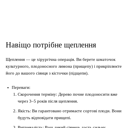
Навіщо потрібне щеплення
Щеплення — це хірургічна операція. Ви берете шматочок
культурного, плодоносного лимона (прищепу) і прикріплюєте
його до вашого сіянця з кісточки (підщепи).
Переваги:
Скорочення терміну: Дерево почне плодоносити вже
через 3–5 років після щеплення.
Якість: Ви гарантовано отримаєте сортові плоди. Вони
будуть відповідати прищепі.
Витривалість: Ваш дикий сіянець дасть сильну