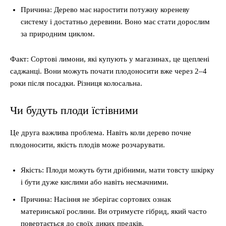
Причина: Дерево має наростити потужну кореневу
систему і достатньо деревини. Воно має стати дорослим
за природним циклом.
Факт: Сортові лимони, які купують у магазинах, це щеплені
саджанці. Вони можуть почати плодоносити вже через 2–4
роки після посадки. Різниця колосальна.
Чи будуть плоди їстівними
Це друга важлива проблема. Навіть коли дерево почне
плодоносити, якість плодів може розчарувати.
Якість: Плоди можуть бути дрібними, мати товсту шкірку
і бути дуже кислими або навіть несмачними.
Причина: Насіння не зберігає сортових ознак
материнської рослини. Ви отримуєте гібрид, який часто
повертається до своїх диких предків.