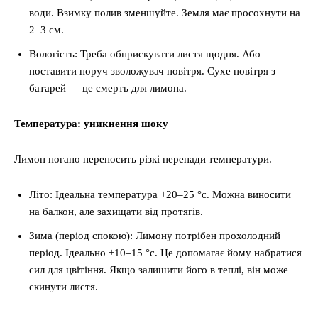
води. Взимку полив зменшуйте. Земля має просохнути на
2–3 см.
Вологість: Треба обприскувати листя щодня. Або
поставити поруч зволожувач повітря. Сухе повітря з
батарей — це смерть для лимона.
Температура: уникнення шоку
Лимон погано переносить різкі перепади температури.
Літо: Ідеальна температура +20–25 °c. Можна виносити
на балкон, але захищати від протягів.
Зима (період спокою): Лимону потрібен прохолодний
період. Ідеально +10–15 °c. Це допомагає йому набратися
сил для цвітіння. Якщо залишити його в теплі, він може
скинути листя.