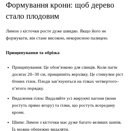
Формування крони: щоб дерево
стало плодовим
Лимон з кісточки росте дуже швидко. Якщо його не
формувати, він стане високою, некорисною палицею.
Прищипування та обрізка
Прищипування: Це обов’язково для сіянців. Коли пагін
досягає 20–30 см, прищипніть верхівку. Це стимулює ріст
бічних гілок. Плоди зав’язуються на гілках четвертого–
п’ятого порядку.
Видалення гілок: Видаляйте усі жируючі пагони (вони
ростуть прямо вгору) та гілки, що ростуть всередину
крони.
Шипи: Лимон з кісточки має дуже багато великих шипів.
Їх можна обережно видаляти.