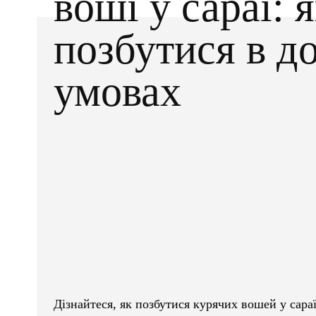
воші у сараї: 
позбутися в д
умовах
Facebook
X
ПОДІЛІТЬСЯ
Дізнайтеся, як позбутися курячих вошей у сара