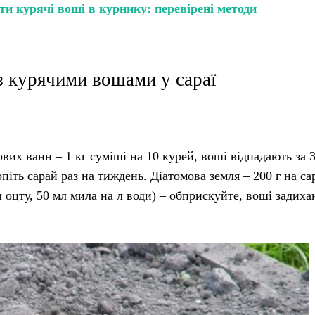
и курячі воші в курнику: перевірені методи
з курячими вошами у сараї
вих ванн – 1 кг суміші на 10 курей, воші відпадають за 3
піть сарай раз на тиждень. Діатомова земля – 200 г на са
 оцту, 50 мл мила на л води) – обприскуйте, воші задиха