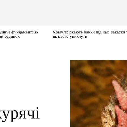
уйнує фундамент: як
Чому тріскають банки під час закатки 
ий будинок
як цього уникнути
урячі