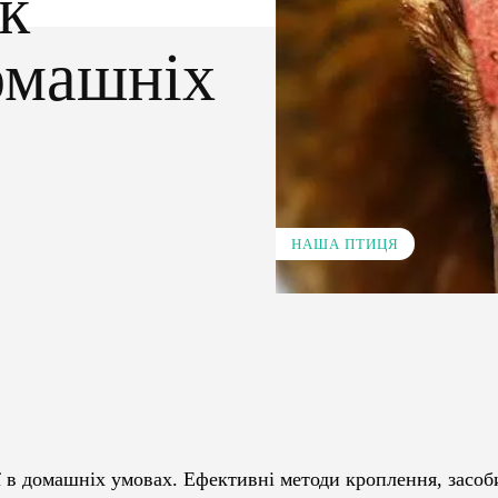
як
омашніх
НАША ПТИЦЯ
Pinterest
WhatsApp
ї в домашніх умовах. Ефективні методи кроплення, засоб