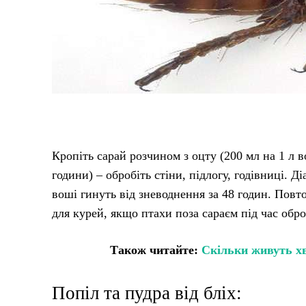
Кропіть сарай розчином з оцту (200 мл на 1 л в
години) – обробіть стіни, підлогу, годівниці. Д
воші гинуть від зневоднення за 48 годин. Повто
для курей, якщо птахи поза сараєм під час обр
Також читайте:
Скільки живуть хв
Попіл та пудра від бліх: