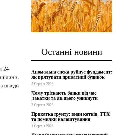
Останні новини
и 24
Аномальна спека руйнує фундамент:
 щілини,
як врятувати приватний будинок
5 Серпня 2026
ез шкоди
Чому тріскають банки під час
закатки та як цього уникнути
3 Серпня 2026
Прикатка ґрунту: види котків, ТТХ
та помилки налаштування
1 Серпня 2026