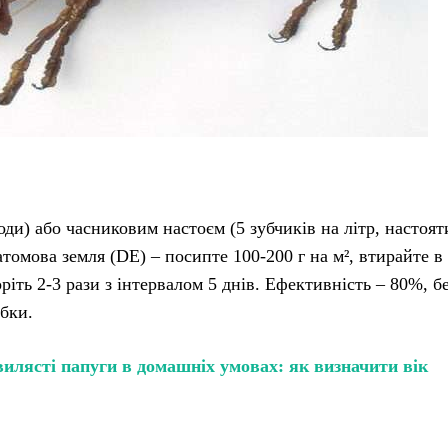
оди) або часниковим настоєм (5 зубчиків на літр, настоят
іатомова земля (DE) – посипте 100-200 г на м², втирайте в
ріть 2-3 рази з інтервалом 5 днів. Ефективність – 80%, б
обки.
илясті папуги в домашніх умовах: як визначити вік