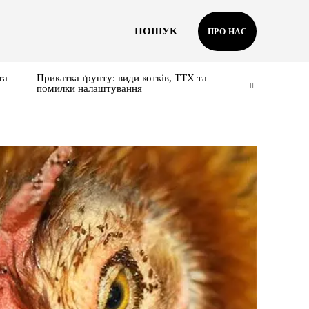
ПОШУК
ПРО НАС
та
Прикатка ґрунту: види котків, ТТХ та
помилки налаштування