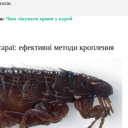
тахів.
ож:
Чим лікувати хрипи у курей
сараї: ефективні методи кроплення