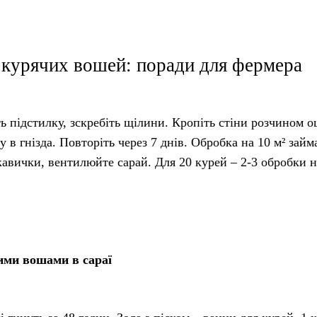
 курячих вошей: поради для фермера
ь підстилку, зскребіть щілини. Кропіть стіни розчином о
у в гнізда. Повторіть через 7 днів. Обробка на 10 м² займ
авички, вентилюйте сарай. Для 20 курей – 2-3 обробки н
чими вошами в сараї