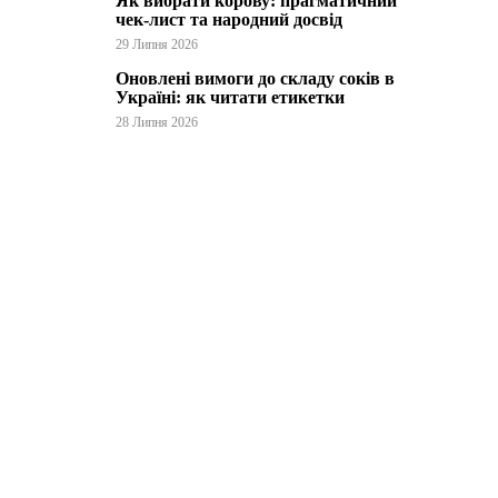
Як вибрати корову: прагматичний
чек-лист та народний досвід
29 Липня 2026
Оновлені вимоги до складу соків в
Україні: як читати етикетки
28 Липня 2026