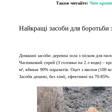
Також читайте:
Чим кропит
Найкращі засоби для боротьби 
Домашні засоби: деревна зола з піском для пило
Часниковий спрей (3 головки на 2 л води) – кро
м², вбиває 90% паразитів. Оцет з милом (100 мл
Засоби дешеві, без хімії, ефективні на 70-85%.