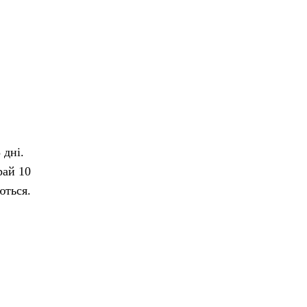
 дні.
рай 10
ються.