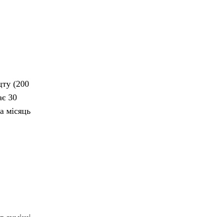
цту (200
ає 30
а місяць