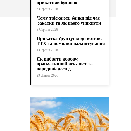
приватний будинок
5 Серпня 2026
Чому тріскають банки під час
закатки та як цього уникнути
3 Серпня 2026
Прикатка ґрунту: види котків,
ТТХ та помилки налаштування
1 Серпня 2026
Як вибрати корову:
прагматичний чек-лист та
народний досвід
29 Липня 2026