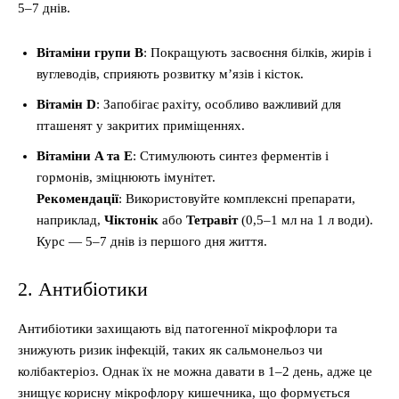
5–7 днів.
Вітаміни групи B
: Покращують засвоєння білків, жирів і
вуглеводів, сприяють розвитку м’язів і кісток.
Вітамін D
: Запобігає рахіту, особливо важливий для
пташенят у закритих приміщеннях.
Вітаміни A та E
: Стимулюють синтез ферментів і
гормонів, зміцнюють імунітет.
Рекомендації
: Використовуйте комплексні препарати,
наприклад,
Чіктонік
або
Тетравіт
(0,5–1 мл на 1 л води).
Курс — 5–7 днів із першого дня життя.
2. Антибіотики
Антибіотики захищають від патогенної мікрофлори та
знижують ризик інфекцій, таких як сальмонельоз чи
колібактеріоз. Однак їх не можна давати в 1–2 день, адже це
знищує корисну мікрофлору кишечника, що формується