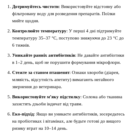
Дотримуйтесь чистоти
: Використовуйте відстояну або
фільтровану воду для розведення препаратів. Поїлки
мийте щодня.
Контролюйте температуру
: У перші 4 дні підтримуйте
температуру 35–37 °C, поступово знижуючи до 23 °C до
6 тижнів.
Уникайте ранніх антибіотиків
: Не давайте антибіотики
в 1–2 день, щоб не порушити формування мікрофлори.
Стежте за станом пташенят
: Ознаки хвороби (діарея,
млявість, відсутність апетиту) вимагають негайного
звернення до ветеринара.
Використовуйте м’яку підстилку
: Солома або тканина
захистять дзьоби індичат від травм.
Еко-підхід
: Якщо ви уникаєте антибіотиків, зосередьтесь
на пробіотиках і вітамінах, але будьте готові до вищого
ризику втрат на 10–14 день.