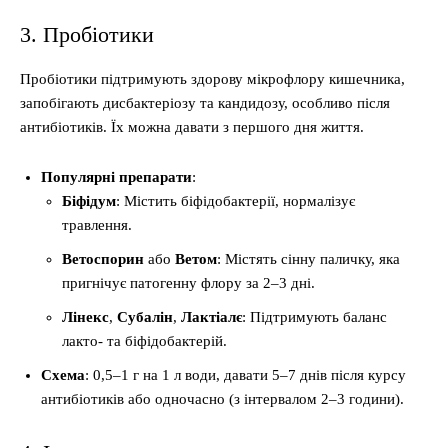
3. Пробіотики
Пробіотики підтримують здорову мікрофлору кишечника,
запобігають дисбактеріозу та кандидозу, особливо після
антибіотиків. Їх можна давати з першого дня життя.
Популярні препарати
:
Біфідум
: Містить біфідобактерії, нормалізує
травлення.
Ветоспорин
або
Ветом
: Містять сінну паличку, яка
пригнічує патогенну флору за 2–3 дні.
Лінекс
,
Субалін
,
Лактіалє
: Підтримують баланс
лакто- та біфідобактерій.
Схема
: 0,5–1 г на 1 л води, давати 5–7 днів після курсу
антибіотиків або одночасно (з інтервалом 2–3 години).