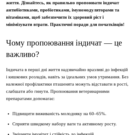
життя. Дізнайтесь, як правильно пропоювати індичат
антибіотиками, пробіотиками, імуномодуляторами та
вітамінами, щоб забезпечити їх здоровий ріст і
мінімізувати втрати. Практичні поради для початківців!
Чому пропоювання індичат — це
важливо?
Індичата в перші дні життя надзвичайно вразливі до інфекцій
і кишкових розладів, навіть за ідеальних умов утримання. Без
належної профілактики пташенята можуть відставати в рості,
слабшати або гинути. Пропоювання ветеринарними
препаратами допомагає:
Підвищити виживаність молодняку на 60–65%.
Сприяти швидкому набору ваги та активному росту.
Зміцнити імунітет і стійкість до інфекцій.