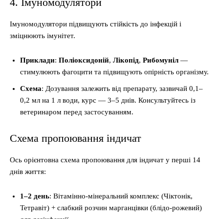
4. Імуномодулятори
Імуномодулятори підвищують стійкість до інфекцій і
зміцнюють імунітет.
Приклади
:
Поліоксидоній
,
Лікопід
,
Рибомуніл
—
стимулюють фагоцити та підвищують опірність організму.
Схема
: Дозування залежить від препарату, зазвичай 0,1–
0,2 мл на 1 л води, курс — 3–5 днів. Консультуйтесь із
ветеринаром перед застосуванням.
Схема пропоювання індичат
Ось орієнтовна схема пропоювання для індичат у перші 14
днів життя:
1–2 день
: Вітамінно-мінеральний комплекс (Чіктонік,
Тетравіт) + слабкий розчин марганцівки (блідо-рожевий)