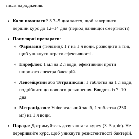
після народження.
Коли починати?
З 3–5 дня життя, щоб завершити
перший курс до 12–14 дня (період найвищої смертності).
Популярні препарати
:
Фармазин
(тилозин): 1 г на 1 л води, розводити в тіні,
щоб уникнути втрати ефективності.
Енрофлон
: 1 мл на 2 л води, ефективний проти
широкого спектра бактерій.
Левоміцетин
або
Тетрациклін
: 1 таблетка на 1 л води,
подрібнити до повного розчинення. Вводять із 7–10
дня.
Метронідазол
: Універсальний засіб, 1 таблетка (250
мг) на 1 л води.
Порада
: Дотримуйтесь дозування та курсу (3–5 днів). Не
переривайте курс, щоб уникнути резистентності бактерій.