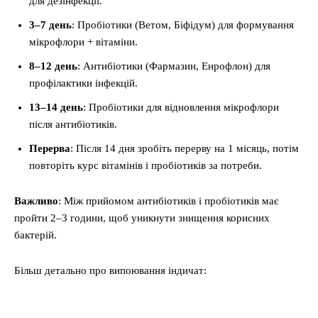
для дезінфекції.
3–7 день
: Пробіотики (Ветом, Біфідум) для формування
мікрофлори + вітаміни.
8–12 день
: Антибіотики (Фармазин, Енрофлон) для
профілактики інфекцій.
13–14 день
: Пробіотики для відновлення мікрофлори
після антибіотиків.
Перерва
: Після 14 дня зробіть перерву на 1 місяць, потім
повторіть курс вітамінів і пробіотиків за потреби.
Важливо
: Між прийомом антибіотиків і пробіотиків має
пройти 2–3 години, щоб уникнути знищення корисних
бактерій.
Більш детально про випоювання індичат: