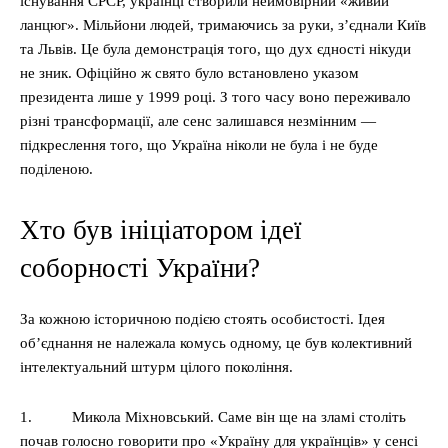
існування СРСР, українці створили неймовірний «живий
ланцюг». Мільйони людей, тримаючись за руки, з’єднали Київ
та Львів. Це була демонстрація того, що дух єдності нікуди
не зник. Офіційно ж свято було встановлено указом
президента лише у 1999 році. З того часу воно переживало
різні трансформації, але сенс залишався незмінним —
підкреслення того, що Україна ніколи не була і не буде
поділеною.
Хто був ініціатором ідеї
соборності України?
За кожною історичною подією стоять особистості. Ідея
об’єднання не належала комусь одному, це був колективний
інтелектуальний штурм цілого покоління.
1. Микола Міхновський. Саме він ще на зламі століть
почав голосно говорити про «Україну для українців» у сенсі