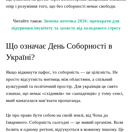
опір і розуміння того, що без соборності немає свободи.
Читайте також:
Зимова аптечка 2026: препарати для
підтримки імунітету та захисту від холодового стресу
Що означає День Соборності в
Україні?
Якщо відкинути пафос, то соборність — це цілісність. Не
просто відсутність митниць між областями, а спільний
культурний та політичний простір. Для українців це свято
означає, що немає «східняків» чи «западенців» у тому сенсі,
який намагалася нав’язати пропаганда.
Це про право бути собою на своїй землі, від Чопа до
Ізвариного. Соборність сьогодні — це живий організм. Коли
болить в одному регіоні, відгукується в кожному іншому. Це