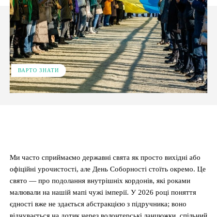
ВАРТО ЗНАТИ
Facebook
X
Pinterest
WhatsApp
Ми часто сприймаємо державні свята як просто вихідні або
офіційні урочистості, але День Соборності стоїть окремо. Це
свято — про подолання внутрішніх кордонів, які роками
малювали на нашій мапі чужі імперії. У 2026 році поняття
єдності вже не здається абстракцією з підручника; воно
відчувається на дотик через волонтерські ланцюжки, спільний