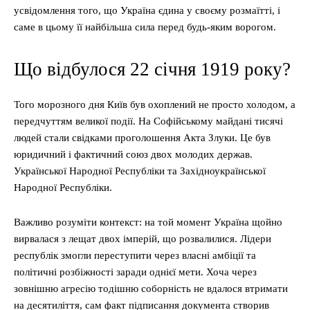
усвідомлення того, що Україна єдина у своєму розмаїтті, і
саме в цьому її найбільша сила перед будь-яким ворогом.
Що відбулося 22 січня 1919 року?
Того морозного дня Київ був охоплений не просто холодом, а
передчуттям великої події. На Софійському майдані тисячі
людей стали свідками проголошення Акта Злуки. Це був
юридичний і фактичний союз двох молодих держав.
Української Народної Республіки та Західноукраїнської
Народної Республіки.
Важливо розуміти контекст: на той момент Україна щойно
вирвалася з лещат двох імперій, що розвалилися. Лідери
республік змогли переступити через власні амбіції та
політичні розбіжності заради однієї мети. Хоча через
зовнішню агресію тодішню соборність не вдалося втримати
на десятиліття, сам факт підписання документа створив