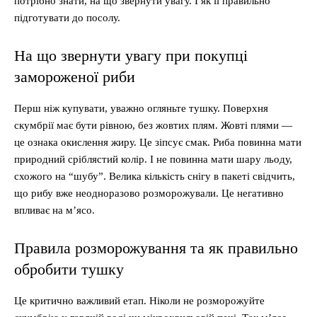
потрібно знати, на що звернути увагу. І як її правильно
підготувати до посолу.
На що звернути увагу при покупці
замороженої риби
Перш ніж купувати, уважно огляньте тушку. Поверхня
скумбрії має бути рівною, без жовтих плям. Жовті плями —
це ознака окислення жиру. Це зіпсує смак. Риба повинна мати
природний сріблястий колір. І не повинна мати шару льоду,
схожого на “шубу”. Велика кількість снігу в пакеті свідчить,
що рибу вже неодноразово розморожували. Це негативно
впливає на м’ясо.
Правила розморожування та як правильно
обробити тушку
Це критично важливий етап. Ніколи не розморожуйте