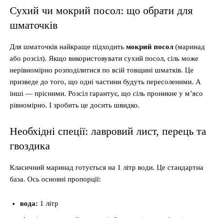
Сухий чи мокрий посол: що обрати для
шматочків
Для шматочків найкраще підходить
мокрий посол
(маринад
або розсіл). Якщо використовувати сухий посол, сіль може
нерівномірно розподілитися по всій товщині шматків. Це
призведе до того, що одні частини будуть пересоленими. А
інші — прісними. Розсіл гарантує, що сіль проникне у м’ясо
рівномірно. І зробить це досить швидко.
Необхідні спеції: лавровий лист, перець та
гвоздика
Класичний маринад готується на 1 літр води. Це стандартна
база. Ось основні пропорції:
вода:
1 літр