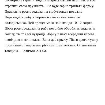
скумбрію у гарячій воді чи мікрохвильовій печі. Так м’ясо
втратить свою пружність. І не буде гарно тримати форму.
Правильне розморожування відбувається повільно.
Перекладіть рибу з морозилки на нижню полицю
холодильника. Цей процес може зайняти до 10-12 годин.
Після розморожування рибу потрібно обробити: видалити
голову, хвіст і всі нутрощі. Чорну плівку всередині черева
необхідно зняти ножем. Вона дає гіркоту. Після цього тушку
промиваємо і нарізаємо рівними шматочками. Оптимальна
товщина — близько 2-3 см.