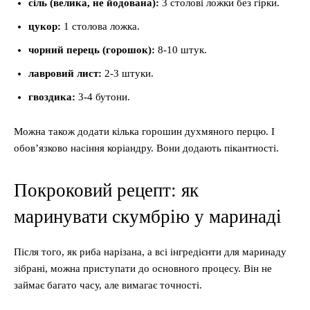
сіль (велика, не йодована):
3 столові ложки без гірки.
цукор:
1 столова ложка.
чорний перець (горошок):
8-10 штук.
лавровий лист:
2-3 штуки.
гвоздика:
3-4 бутони.
Можна також додати кілька горошин духмяного перцю. І
обов’язково насіння коріандру. Вони додають пікантності.
Покроковий рецепт: як
маринувати скумбрію у маринаді
Після того, як риба нарізана, а всі інгредієнти для маринаду
зібрані, можна приступати до основного процесу. Він не
займає багато часу, але вимагає точності.