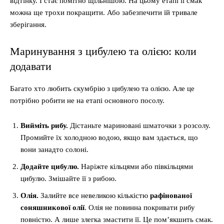
відтінку. І стає помітно щільнішою. На цьому етапі її смак
можна ще трохи покращити. Або забезпечити їй тривале
зберігання.
Маринування з цибулею та олією: коли
додавати
Багато хто любить скумбрію з цибулею та олією. Але це
потрібно робити не на етапі основного посолу.
Вийміть рибу.
Дістаньте мариновані шматочки з розсолу.
Промийте їх холодною водою, якщо вам здається, що
вони занадто солоні.
Додайте цибулю.
Наріжте кільцями або півкільцями
цибулю. Змішайте її з рибою.
Олія.
Залийте все невеликою кількістю
рафінованої
соняшникової олії
. Олія не повинна покривати рибу
повністю. А лише злегка змастити її. Це пом’якшить смак.