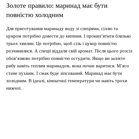
Золоте правило: маринад має бути
повністю холодним
Для приготування маринаду воду зі спеціями, сіллю та
цукром потрібно довести до кипіння. І прокип’ятити близько
трьох хвилин. Це потрібно, щоб сіль і цукор повністю
розчинилися. А спеції віддали свій аромат. Після цього розсіл
обов’язково потрібно повністю остудити. Якщо ви заллєте
рибу навіть теплим маринадом, вона почне варитися. М’ясо
стане пухким. І смак буде зіпсований. Маринад має бути
холодним. В ідеалі, кімнатної температури чи навіть трохи
нижчої.