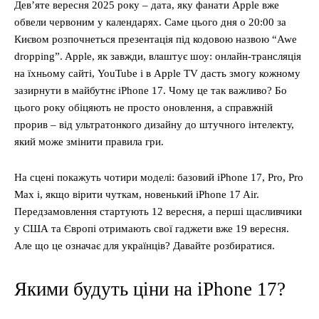
Дев’яте вересня 2025 року – дата, яку фанати Apple вже
обвели червоним у календарях. Саме цього дня о 20:00 за
Києвом розпочнеться презентація під кодовою назвою “Awe
dropping”. Apple, як завжди, влаштує шоу: онлайн-трансляція
на їхньому сайті, YouTube і в Apple TV дасть змогу кожному
зазирнути в майбутнє iPhone 17. Чому це так важливо? Бо
цього року обіцяють не просто оновлення, а справжній
прорив – від ультратонкого дизайну до штучного інтелекту,
який може змінити правила гри.
На сцені покажуть чотири моделі: базовий iPhone 17, Pro, Pro
Max і, якщо вірити чуткам, новенький iPhone 17 Air.
Передзамовлення стартують 12 вересня, а перші щасливчики
у США та Європі отримають свої гаджети вже 19 вересня.
Але що це означає для українців? Давайте розбиратися.
Якими будуть ціни на iPhone 17?