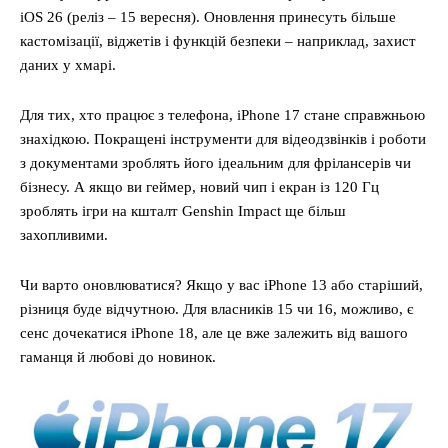
iOS 26 (реліз – 15 вересня). Оновлення принесуть більше
кастомізації, віджетів і функцій безпеки – наприклад, захист
даних у хмарі.
Для тих, хто працює з телефона, iPhone 17 стане справжньою
знахідкою. Покращені інструменти для відеодзвінків і роботи
з документами зроблять його ідеальним для фрілансерів чи
бізнесу. А якщо ви геймер, новий чип і екран із 120 Гц
зроблять ігри на кшталт Genshin Impact ще більш
захопливими.
Чи варто оновлюватися? Якщо у вас iPhone 13 або старіший,
різниця буде відчутною. Для власників 15 чи 16, можливо, є
сенс дочекатися iPhone 18, але це вже залежить від вашого
гаманця й любові до новинок.