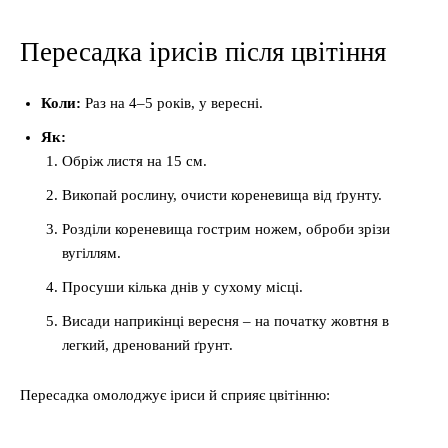
Пересадка ірисів після цвітіння
Коли:
Раз на 4–5 років, у вересні.
Як:
Обріж листя на 15 см.
Викопай рослину, очисти кореневища від ґрунту.
Розділи кореневища гострим ножем, оброби зрізи
вугіллям.
Просуши кілька днів у сухому місці.
Висади наприкінці вересня – на початку жовтня в
легкий, дренований ґрунт.
Пересадка омолоджує іриси й сприяє цвітінню: