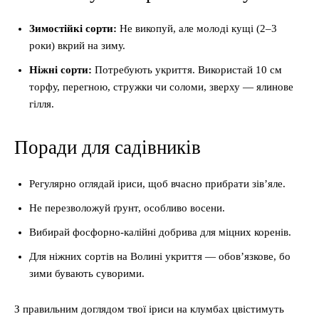
Зимостійкі сорти:
Не викопуй, але молоді кущі (2–3
роки) вкрий на зиму.
Ніжні сорти:
Потребують укриття. Використай 10 см
торфу, перегною, стружки чи соломи, зверху — ялинове
гілля.
Поради для садівників
Регулярно оглядай іриси, щоб вчасно прибрати зів’яле.
Не перезволожуй ґрунт, особливо восени.
Вибирай фосфорно-калійні добрива для міцних коренів.
Для ніжних сортів на Волині укриття — обов’язкове, бо
зими бувають суворими.
З правильним доглядом твої іриси на клумбах цвістимуть