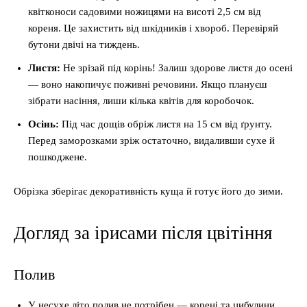
квітконоси садовими ножицями на висоті 2,5 см від
кореня. Це захистить від шкідників і хвороб. Перевіряй
бутони двічі на тиждень.
Листя:
Не зрізай під корінь! Залиш здорове листя до осені
— воно накопичує поживні речовини. Якщо плануєш
зібрати насіння, лиши кілька квітів для коробочок.
Осінь:
Під час дощів обріж листя на 15 см від ґрунту.
Перед заморозками зріж остаточно, видаливши сухе й
пошкоджене.
Обрізка зберігає декоративність куща й готує його до зими.
Догляд за ірисами після цвітіння
Полив
У несухе літо полив не потрібен — корені та цибулини