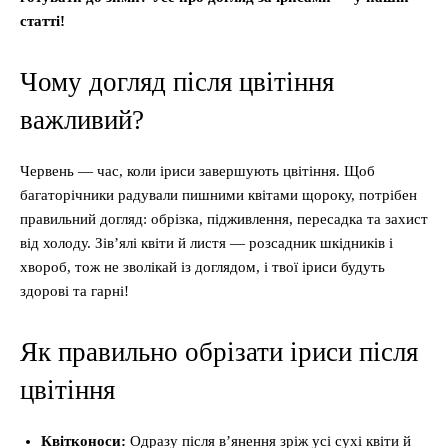
статті!
Чому догляд після цвітіння
важливий?
Червень — час, коли іриси завершують цвітіння. Щоб
багаторічники радували пишними квітами щороку, потрібен
правильний догляд: обрізка, підживлення, пересадка та захист
від холоду. Зів’ялі квіти й листя — розсадник шкідників і
хвороб, тож не зволікай із доглядом, і твої іриси будуть
здорові та гарні!
Як правильно обрізати іриси після
цвітіння
Квітконоси:
Одразу після в’янення зріж усі сухі квіти й