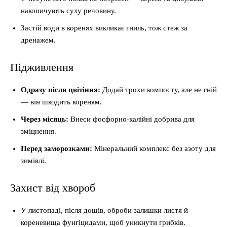
накопичують суху речовину.
Застій води в коренях викликає гниль, тож стеж за
дренажем.
Підживлення
Одразу після цвітіння:
Додай трохи компосту, але не гній
— він шкодить кореням.
Через місяць:
Внеси фосфорно-калійні добрива для
зміцнення.
Перед заморозками:
Мінеральний комплекс без азоту для
зимівлі.
Захист від хвороб
У листопаді, після дощів, оброби залишки листя й
кореневища фунгіцидами, щоб уникнути грибків.