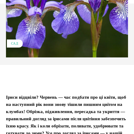
САД
Facebook
X
Pinterest
WhatsApp
Іриси відцвіли? Червень — час подбати про ці квіти, щоб
на наступний рік вони знову тішили пишним цвітом на
клумбах! Обрізка, підживлення, пересадка та укриття —
правильний догляд за ірисами після цвітіння забезпечить
їхню красу. Як і коли обрізати, поливати, удобрювати та
готувати до зими? Усе про догляд за ірисами — у нашій