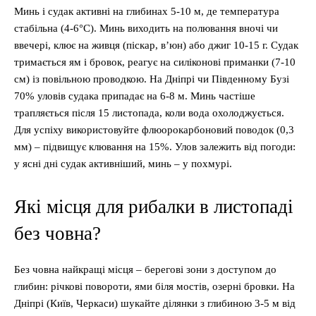
Минь і судак активні на глибинах 5-10 м, де температура
стабільна (4-6°C). Минь виходить на полювання вночі чи
ввечері, клює на живця (піскар, в’юн) або джиг 10-15 г. Судак
тримається ям і бровок, реагує на силіконові приманки (7-10
см) із повільною проводкою. На Дніпрі чи Південному Бузі
70% уловів судака припадає на 6-8 м. Минь частіше
трапляється після 15 листопада, коли вода охолоджується.
Для успіху використовуйте флюорокарбоновий поводок (0,3
мм) – підвищує клювання на 15%. Улов залежить від погоди:
у ясні дні судак активніший, минь – у похмурі.
Які місця для рибалки в листопаді
без човна?
Без човна найкращі місця – берегові зони з доступом до
глибин: річкові повороти, ями біля мостів, озерні бровки. На
Дніпрі (Київ, Черкаси) шукайте ділянки з глибиною 3-5 м від