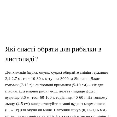
Які снасті обрати для рибалки в
листопаді?
Для хижаків (щука, окунь, судак) обирайте спінінг: вудлище
2,4-2,7 м, тест 10-30 г, котушка 3000 за Shimano. Джиг-
головки (7-15 г) і силіконові приманки (5-10 см) – хіт для
глибин. Для мирної риби (лящ, плотва) підійде фідер:
вудлище 3,6 м, тест 60-100 г, годівниця 40-60 г. На тонкому
льоду (4-5 см) використовуйте зимові вудки з мормишкою
(0,5-1 г) для окуня чи миня. Плетений шнур (0,12-0,16 мм)
підвищує чутливість на 20%. Бюджетний комплект (спінінг +