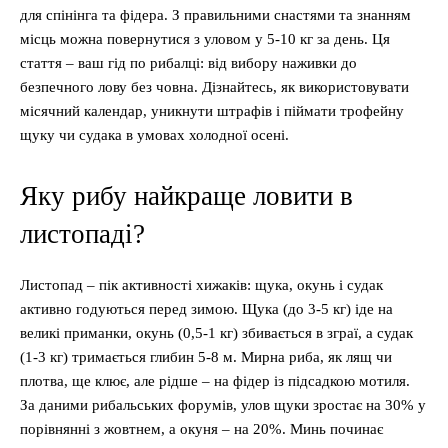
для спінінга та фідера. З правильними снастями та знанням
місць можна повернутися з уловом у 5-10 кг за день. Ця
стаття – ваш гід по рибалці: від вибору наживки до
безпечного лову без човна. Дізнайтесь, як використовувати
місячний календар, уникнути штрафів і піймати трофейну
щуку чи судака в умовах холодної осені.
Яку рибу найкраще ловити в
листопаді?
Листопад – пік активності хижаків: щука, окунь і судак
активно годуються перед зимою. Щука (до 3-5 кг) іде на
великі приманки, окунь (0,5-1 кг) збивається в зграї, а судак
(1-3 кг) тримається глибин 5-8 м. Мирна риба, як лящ чи
плотва, ще клює, але рідше – на фідер із підсадкою мотиля.
За даними рибальських форумів, улов щуки зростає на 30% у
порівнянні з жовтнем, а окуня – на 20%. Минь починає