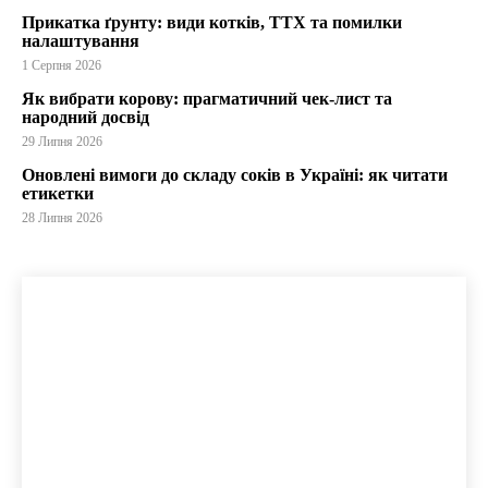
Прикатка ґрунту: види котків, ТТХ та помилки
налаштування
1 Серпня 2026
Як вибрати корову: прагматичний чек-лист та
народний досвід
29 Липня 2026
Оновлені вимоги до складу соків в Україні: як читати
етикетки
28 Липня 2026