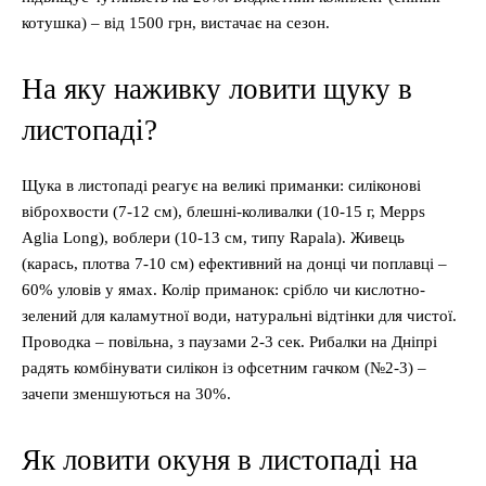
котушка) – від 1500 грн, вистачає на сезон.
На яку наживку ловити щуку в
листопаді?
Щука в листопаді реагує на великі приманки: силіконові
віброхвости (7-12 см), блешні-коливалки (10-15 г, Mepps
Aglia Long), воблери (10-13 см, типу Rapala). Живець
(карась, плотва 7-10 см) ефективний на донці чи поплавці –
60% уловів у ямах. Колір приманок: срібло чи кислотно-
зелений для каламутної води, натуральні відтінки для чистої.
Проводка – повільна, з паузами 2-3 сек. Рибалки на Дніпрі
радять комбінувати силікон із офсетним гачком (№2-3) –
зачепи зменшуються на 30%.
Як ловити окуня в листопаді на