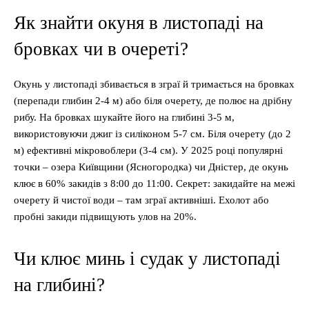
Як знайти окуня в листопаді на
бровках чи в очереті?
Окунь у листопаді збивається в зграї й тримається на бровках
(перепади глибин 2-4 м) або біля очерету, де полює на дрібну
рибу. На бровках шукайте його на глибині 3-5 м,
використовуючи джиг із силіконом 5-7 см. Біля очерету (до 2
м) ефективні мікровоблери (3-4 см). У 2025 році популярні
точки – озера Київщини (Ясногородка) чи Дністер, де окунь
клює в 60% закидів з 8:00 до 11:00. Секрет: закидайте на межі
очерету й чистої води – там зграї активніші. Ехолот або
пробні закиди підвищують улов на 20%.
Чи клює минь і судак у листопаді
на глибині?