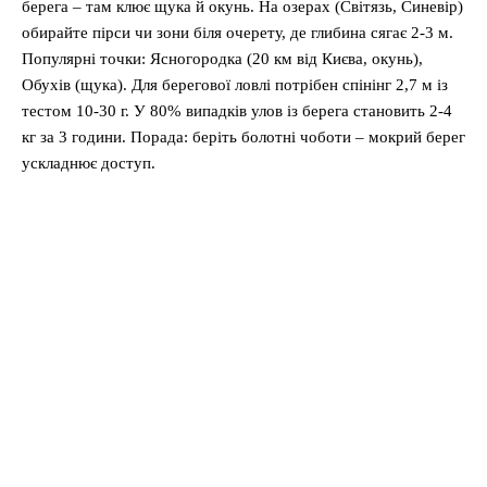
берега – там клює щука й окунь. На озерах (Світязь, Синевір)
обирайте пірси чи зони біля очерету, де глибина сягає 2-3 м.
Популярні точки: Ясногородка (20 км від Києва, окунь),
Обухів (щука). Для берегової ловлі потрібен спінінг 2,7 м із
тестом 10-30 г. У 80% випадків улов із берега становить 2-4
кг за 3 години. Порада: беріть болотні чоботи – мокрий берег
ускладнює доступ.