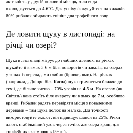
активність у другій половині місяця, коли вода
охолоджується до 4-6°C. Для успіху фокусуйтеся на хижаків:
80% рибалок обирають спінінг для трофейного лову.
Де ловити щуку в листопаді: на
річці чи озері?
Щука в листопаді мігрує до глибших ділянок: на річках
шукайте її в ямах 3-6 м біля поворотів чи завалів, на озерах –
у зонах із перепадами глибин (бровки, ями). На річках
(наприклад, Дніпро біля Києва) щука тримається ближче до
течії, де більше кисню – 70% уловів на 4-5 м. На озерах (як
Світязь) вона стоїть біля очерету чи в ямах до 7 м, особливо
вранці. Рибалки радять перевіряти місця з поваленими
деревами – там щука полює на малька. Для точності
використовуйте ехолот: він підвищує шанси на 25%. Річки
дають стабільніший улов через течію, але озера кращі для
трофейних екземплярів (5+ кг).