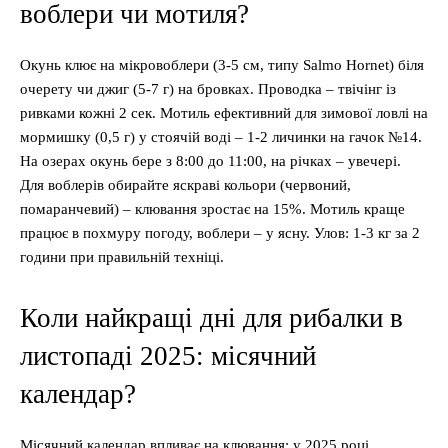
воблери чи мотиля?
Окунь клює на мікровоблери (3-5 см, типу Salmo Hornet) біля
очерету чи джиг (5-7 г) на бровках. Проводка – твічінг із
ривками кожні 2 сек. Мотиль ефективний для зимової ловлі на
мормишку (0,5 г) у стоячій воді – 1-2 личинки на гачок №14.
На озерах окунь бере з 8:00 до 11:00, на річках – увечері.
Для воблерів обирайте яскраві кольори (червоний,
помаранчевий) – клювання зростає на 15%. Мотиль краще
працює в похмуру погоду, воблери – у ясну. Улов: 1-3 кг за 2
години при правильній техніці.
Коли найкращі дні для рибалки в
листопаді 2025: місячний
календар?
Місячний календар впливає на клювання: у 2025 році