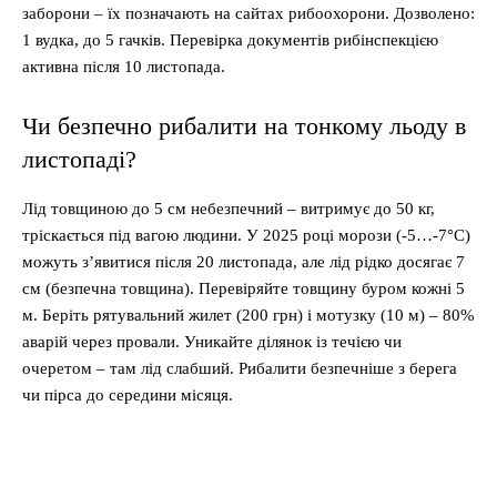
заборони – їх позначають на сайтах рибоохорони. Дозволено:
1 вудка, до 5 гачків. Перевірка документів рибінспекцією
активна після 10 листопада.
Чи безпечно рибалити на тонкому льоду в
листопаді?
Лід товщиною до 5 см небезпечний – витримує до 50 кг,
тріскається під вагою людини. У 2025 році морози (-5…-7°C)
можуть з’явитися після 20 листопада, але лід рідко досягає 7
см (безпечна товщина). Перевіряйте товщину буром кожні 5
м. Беріть рятувальний жилет (200 грн) і мотузку (10 м) – 80%
аварій через провали. Уникайте ділянок із течією чи
очеретом – там лід слабший. Рибалити безпечніше з берега
чи пірса до середини місяця.