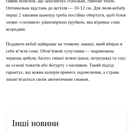
сивим попелом, що забезпечує стабільне, глибоке тепло.
Оптимальна відстань до вугілля — 10-12 см. Для люля-кебабу
перші 2 хвилини шампур треба постійно обертати, щоб білок
ззовні «схопився» рівномірною трубкою, яка втримає соки
всередині.
Подавати кебаб найкраще на тонкому лаваші, який вбирає в
себе м’ясні соки. Обов’язкові супутники — маринована
червона цибуля, багато свіжої зелені (кінза, петрушка) та соус
на основі томатів або йогурту з часником. Такий підхід
гарантує, що кожна калорія принесе задоволення, а страва
запам’ятається своїм автентичним смаком.
Інші новини