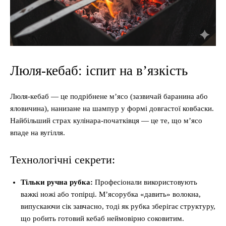
Люля-кебаб: іспит на в’язкість
Люля-кебаб — це подрібнене м’ясо (зазвичай баранина або
яловичина), нанизане на шампур у формі довгастої ковбаски.
Найбільший страх кулінара-початківця — це те, що м’ясо
впаде на вугілля.
Технологічні секрети:
Тільки ручна рубка:
Професіонали використовують
важкі ножі або топірці. М’ясорубка «давить» волокна,
випускаючи сік завчасно, тоді як рубка зберігає структуру,
що робить готовий кебаб неймовірно соковитим.