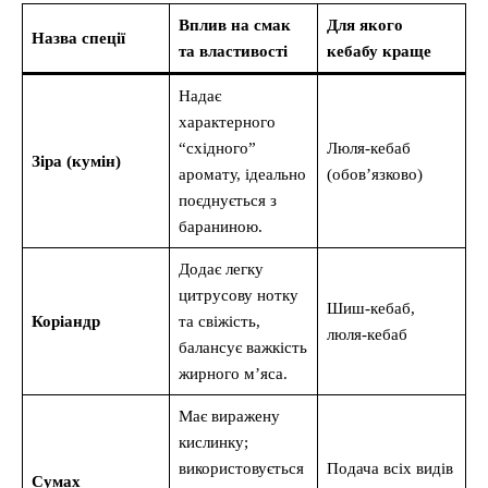
Вплив на смак
Для якого
Назва спеції
та властивості
кебабу краще
Надає
характерного
“східного”
Люля-кебаб
Зіра (кумін)
аромату, ідеально
(обов’язково)
поєднується з
бараниною.
Додає легку
цитрусову нотку
Шиш-кебаб,
Коріандр
та свіжість,
люля-кебаб
балансує важкість
жирного м’яса.
Має виражену
кислинку;
використовується
Подача всіх видів
Сумах