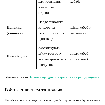
для посипання
кебабу
вже готової
страви.
Надає глибокого
Паприка
кольору та
Шиш-кебаб з
(копчена)
легкого димного
яловичини
присмаку.
Забезпечують
м’яку гостроту,
Люля-кебаб
Пластівці чилі
яка розкривається
(пікантний)
поступово.
Читайте також:
Білий соус для шаурми: найкращі рецепти
Робота з вогнем та подача
Кебаб не любить відкритого полум’я. Вугілля має бути вкрите