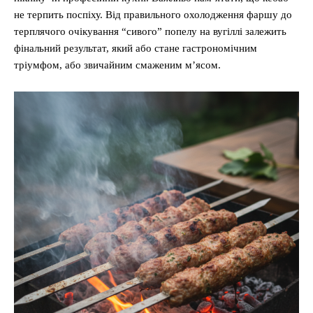
не терпить поспіху. Від правильного охолодження фаршу до
терплячого очікування “сивого” попелу на вугіллі залежить
фінальний результат, який або стане гастрономічним
тріумфом, або звичайним смаженим м’ясом.