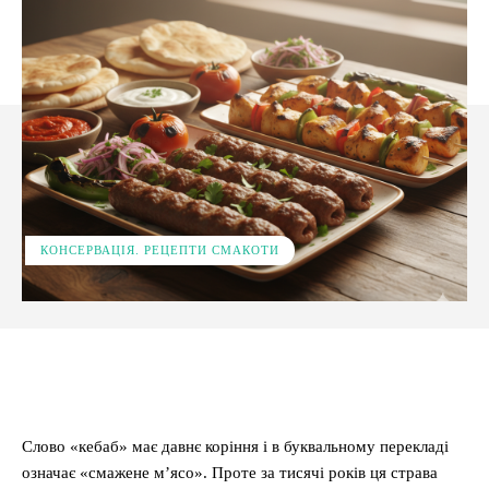
КОНСЕРВАЦІЯ. РЕЦЕПТИ СМАКОТИ
Facebook
X
Pinterest
WhatsApp
Слово «кебаб» має давнє коріння і в буквальному перекладі
означає «смажене м’ясо». Проте за тисячі років ця страва