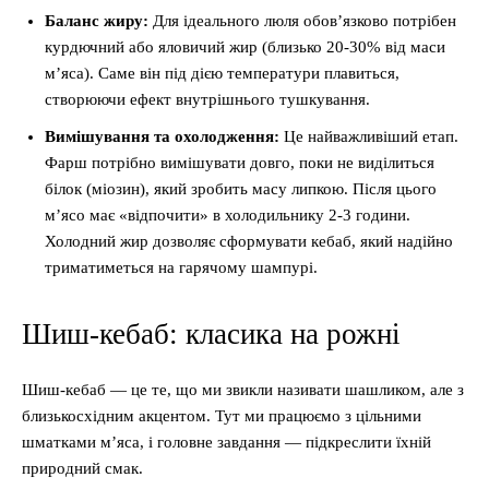
Баланс жиру:
Для ідеального люля обов’язково потрібен
курдючний або яловичий жир (близько 20-30% від маси
м’яса). Саме він під дією температури плавиться,
створюючи ефект внутрішнього тушкування.
Вимішування та охолодження:
Це найважливіший етап.
Фарш потрібно вимішувати довго, поки не виділиться
білок (міозин), який зробить масу липкою. Після цього
м’ясо має «відпочити» в холодильнику 2-3 години.
Холодний жир дозволяє сформувати кебаб, який надійно
триматиметься на гарячому шампурі.
Шиш-кебаб: класика на рожні
Шиш-кебаб — це те, що ми звикли називати шашликом, але з
близькосхідним акцентом. Тут ми працюємо з цільними
шматками м’яса, і головне завдання — підкреслити їхній
природний смак.