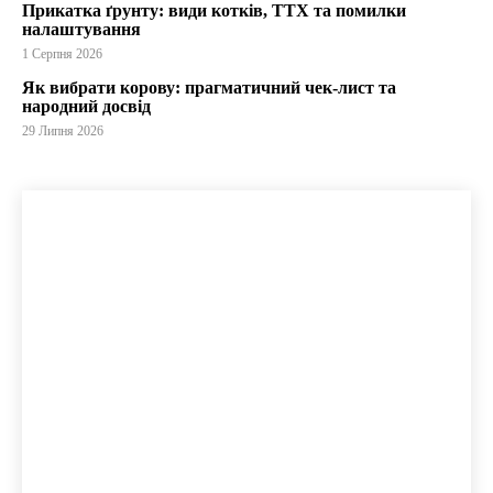
Прикатка ґрунту: види котків, ТТХ та помилки
налаштування
1 Серпня 2026
Як вибрати корову: прагматичний чек-лист та
народний досвід
29 Липня 2026