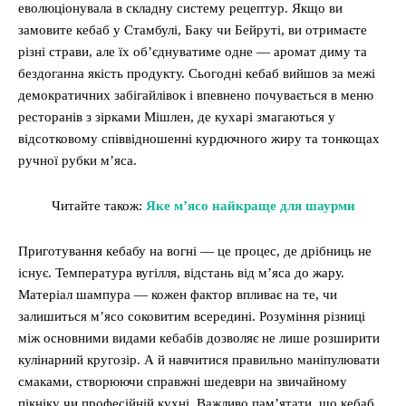
еволюціонувала в складну систему рецептур. Якщо ви
замовите кебаб у Стамбулі, Баку чи Бейруті, ви отримаєте
різні страви, але їх об’єднуватиме одне — аромат диму та
бездоганна якість продукту. Сьогодні кебаб вийшов за межі
демократичних забігайлівок і впевнено почувається в меню
ресторанів з зірками Мішлен, де кухарі змагаються у
відсотковому співвідношенні курдючного жиру та тонкощах
ручної рубки м’яса.
Читайте також:
Яке м’ясо найкраще для шаурми
Приготування кебабу на вогні — це процес, де дрібниць не
існує. Температура вугілля, відстань від м’яса до жару.
Матеріал шампура — кожен фактор впливає на те, чи
залишиться м’ясо соковитим всередині. Розуміння різниці
між основними видами кебабів дозволяє не лише розширити
кулінарний кругозір. А й навчитися правильно маніпулювати
смаками, створюючи справжні шедеври на звичайному
пікніку чи професійній кухні. Важливо пам’ятати, що кебаб