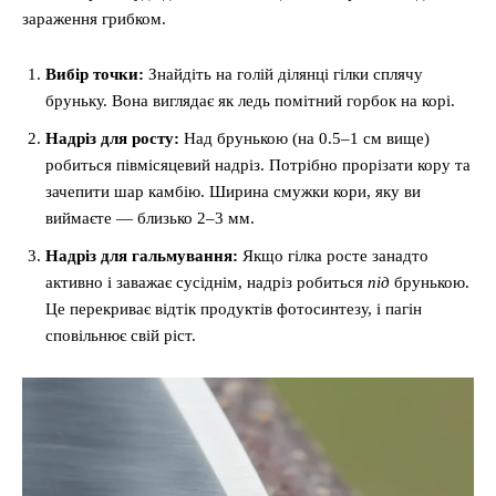
зараження грибком.
Вибір точки:
Знайдіть на голій ділянці гілки сплячу
бруньку. Вона виглядає як ледь помітний горбок на корі.
Надріз для росту:
Над брунькою (на 0.5–1 см вище)
робиться півмісяцевий надріз. Потрібно прорізати кору та
зачепити шар камбію. Ширина смужки кори, яку ви
виймаєте — близько 2–3 мм.
Надріз для гальмування:
Якщо гілка росте занадто
активно і заважає сусіднім, надріз робиться
під
брунькою.
Це перекриває відтік продуктів фотосинтезу, і пагін
сповільнює свій ріст.