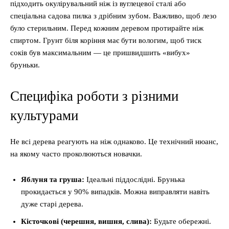
підходить окулірувальний ніж із вуглецевої сталі або
спеціальна садова пилка з дрібним зубом. Важливо, щоб лезо
було стерильним. Перед кожним деревом протирайте ніж
спиртом. Грунт біля коріння має бути вологим, щоб тиск
соків був максимальним — це пришвидшить «вибух»
бруньки.
Специфіка роботи з різними
культурами
Не всі дерева реагують на ніж однаково. Це технічний нюанс,
на якому часто проколюються новачки.
Яблуня та груша:
Ідеальні піддослідні. Брунька
прокидається у 90% випадків. Можна виправляти навіть
дуже старі дерева.
Кісточкові (черешня, вишня, слива):
Будьте обережні.