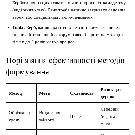
Кербування на цих культурах часто провокує камедетечу
(виділення клею). Рани треба негайно закривати садовим
варом або спеціальним лаком-бальзамом.
Горіх:
Кербування практично не застосовується через
занадто інтенсивний сокорух навесні, проте на молодих
гілках до 3 років метод працює.
Порівняння ефективності методів
формування:
Ризик для
Метод
Мета
Складність
дерева
Середній
Обрізка на
Видалення
Низька
(втрата
крону
зайвого
маси)