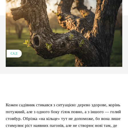
САД
Facebook
X
Pinterest
WhatsApp
Кожен садівник стикався з ситуацією: дерево здорове, корінь
потужний, але з одного боку гілок повно, а з іншого — голий
стовбур. Обрізка «на кільце» тут не допоможе, бо вона лише
стимулює ріст наявних пагонів, але не створює нові там, де