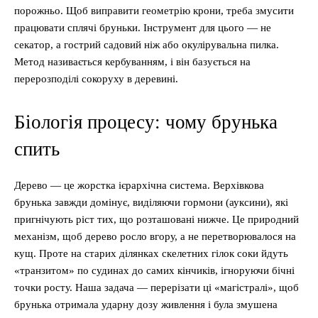
порожньо. Щоб виправити геометрію крони, треба змусити
працювати сплячі бруньки. Інструмент для цього — не
секатор, а гострий садовий ніж або окулірувальна пилка.
Метод називається кербуванням, і він базується на
перерозподілі сокоруху в деревині.
Біологія процесу: чому брунька
спить
Дерево — це жорстка ієрархічна система. Верхівкова
брунька завжди домінує, виділяючи гормони (ауксини), які
пригнічують ріст тих, що розташовані нижче. Це природний
механізм, щоб дерево росло вгору, а не перетворювалося на
кущ. Проте на старих ділянках скелетних гілок соки йдуть
«транзитом» по судинах до самих кінчиків, ігноруючи бічні
точки росту. Наша задача — перерізати ці «магістралі», щоб
брунька отримала ударну дозу живлення і була змушена