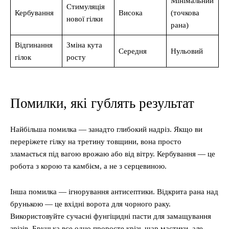
Мінімальний
Стимуляція
Кербування
Висока
(точкова
нової гілки
рана)
Відгинання
Зміна кута
Середня
Нульовий
гілок
росту
Помилки, які гублять результат
Найбільша помилка — занадто глибокий надріз. Якщо ви
переріжете гілку на третину товщини, вона просто
зламається під вагою врожаю або від вітру. Кербування — це
робота з корою та камбієм, а не з серцевиною.
Інша помилка — ігнорування антисептики. Відкрита рана над
брунькою — це вхідні ворота для чорного раку.
Використовуйте сучасні фунгіцидні пасти для замащування
зрізів. Брунька все одно проросте крізь шар мастики, але