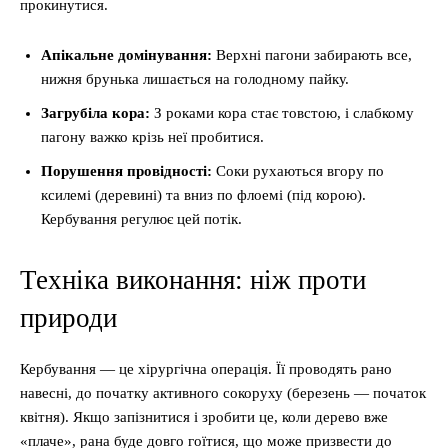
прокинутися.
Апікальне домінування:
Верхні пагони забирають все,
нижня брунька лишається на голодному пайку.
Загрубіла кора:
З роками кора стає товстою, і слабкому
пагону важко крізь неї пробитися.
Порушення провідності:
Соки рухаються вгору по
ксилемі (деревині) та вниз по флоемі (під корою).
Кербування регулює цей потік.
Техніка виконання: ніж проти
природи
Кербування — це хірургічна операція. Її проводять рано
навесні, до початку активного сокоруху (березень — початок
квітня). Якщо запізнитися і зробити це, коли дерево вже
«плаче», рана буде довго гоїтися, що може призвести до