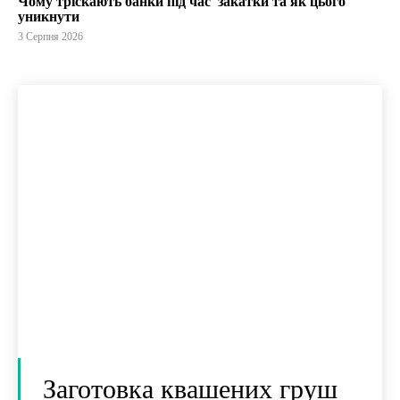
Чому тріскають банки під час закатки та як цього
уникнути
3 Серпня 2026
Заготовка квашених груш