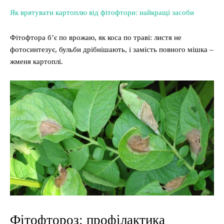
Як врятувати картоплю від фітофтори: найкращі засоби
Фітофтора б’є по врожаю, як коса по траві: листя не
фотосинтезує, бульби дрібнішають, і замість повного мішка –
жменя картоплі.
Фітофтороз: профілактика