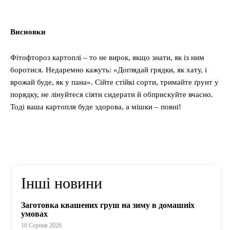
Висновки
Фітофтороз картоплі – то не вирок, якщо знати, як із ним
боротися. Недаремно кажуть: «Доглядай грядки, як хату, і
врожай буде, як у пана». Сійте стійкі сорти, тримайте ґрунт у
порядку, не лінуйтеся сіяти сидерати й обприскуйте вчасно.
Тоді ваша картопля буде здорова, а мішки – повні!
Інші новини
Заготовка квашених груш на зиму в домашніх
умовах
10 Серпня 2026