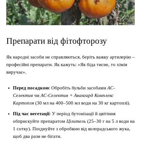
Препарати від фітофторозу
Як народні засоби не справляються, беріть важку артилерію –
професійні препарати. Як кажуть: «Як біда тисне, то хімія
виручає».
Перед посадкою
: Обробіть бульби засобами
АС-
Селектив
чи
АС-Селектив + Авангард Комплекс
Картопля
(30 мл на 400–500 мл води на 30 кг картоплі).
Під час вегетації
: У період бутонізації й цвітіння
обприскуйте препаратом
Цілитель
(25–30 г на 5 л води на
1 сотку). Поєднуйте з обробкою від колорадського жука,
щоб два рази не бігати.