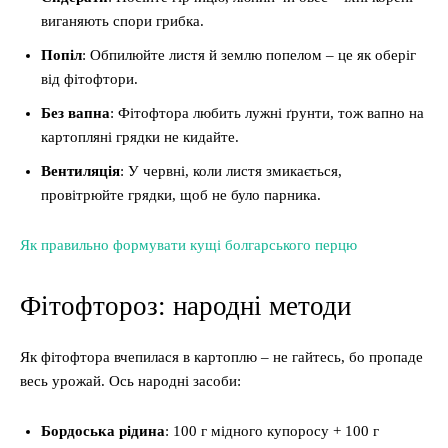
виганяють спори грибка.
Попіл
: Обпилюйте листя й землю попелом – це як оберіг
від фітофтори.
Без вапна
: Фітофтора любить лужні ґрунти, тож вапно на
картопляні грядки не кидайте.
Вентиляція
: У червні, коли листя змикається,
провітрюйте грядки, щоб не було парника.
Як правильно формувати кущі болгарського перцю
Фітофтороз: народні методи
Як фітофтора вчепилася в картоплю – не гайтесь, бо пропаде
весь урожай. Ось народні засоби:
Бордоська рідина
: 100 г мідного купоросу + 100 г