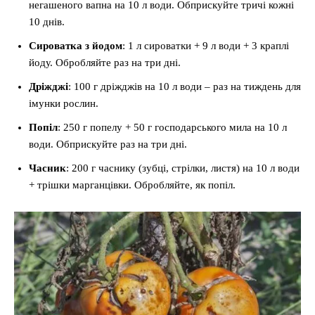
негашеного вапна на 10 л води. Обприскуйте тричі кожні
10 днів.
Сироватка з йодом
: 1 л сироватки + 9 л води + 3 краплі
йоду. Обробляйте раз на три дні.
Дріжджі
: 100 г дріжджів на 10 л води – раз на тиждень для
імунки рослин.
Попіл
: 250 г попелу + 50 г господарського мила на 10 л
води. Обприскуйте раз на три дні.
Часник
: 200 г часнику (зубці, стрілки, листя) на 10 л води
+ трішки марганцівки. Обробляйте, як попіл.