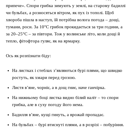
припече». Спори грибка зимують у землі, на старому бадиллі
чи бульбах, а розносяться вітром, як пух із тополі. Щоб
хвороба пішла в наступ, їй потрібна волога погода – дощі,
тумани, роси. За 10°C грибок прокидається за три години, а
за 20–25°C – за півтори. Тож у волинське літо, коли дощі й
тепло, фітофтора гуляє, як на ярмарку.
Ось як розпізнати біду:
На листках і стеблах з’являються бурі плями, що швидко
ростуть, як хмари перед грозою.
Листя в’яне, чорніє, а в дощ гниє, наче ганчірка.
На нижньому боці листка видно білий наліт – то спори
грибка, але в суху погоду його нема.
Бадилля в’яне, кущі гинуть, а врожай пропадає.
На бульбах – бурі втиснуті плями, а в розрізі – побуріння.