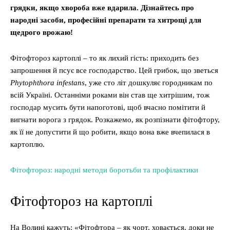
грядки, якщо хвороба вже вдарила. Дізнайтесь про
народні засоби, професійні препарати та хитрощі для
щедрого врожаю!
Фітофтороз картоплі – то як лихий гість: приходить без
запрошення й псує все господарство. Цей грибок, що зветься
Phytophthora infestans
, уже сто літ дошкуляє городникам по
всій Україні. Останніми роками він став ще хитрішим, тож
господар мусить бути напоготові, щоб вчасно помітити й
вигнати ворога з грядок. Розкажемо, як розпізнати фітофтору,
як її не допустити й що робити, якщо вона вже вчепилася в
картоплю.
Фітофтороз: народні методи боротьби та профілактики
Фітофтороз на картоплі
На Волині кажуть: «Фітофтора – як чорт, ховається, доки не