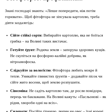
Знані господарі знають: «Ліпше попередити, ніж потім
горювати». Щоб фітофтора не зіпсувала картоплю, треба
діяти заздалегідь:
Сійте стійкі сорти
: Вибирайте картоплю, яка не боїться
грибка – на Волині таких вистачає.
Готуйте ґрунт
: Родюча земля – запорука здорових кущів.
Не скупіться на фосфорно-калійні добрива, як
нітроамофоска.
Слідкуйте за вологістю
: Фітофтора любить мокре й
тепле. Уникайте глинистих ґрунтів – додавайте пісок чи
сійте жито восени, щоб землю розпушити.
Сівозміна
: Не садіть картоплю там, де росли помідори,
перець чи баклажани. На Волині кажуть: «Пасльонові – як
рідня, хвороби одні на всіх».
Сидерати
: Посійте гірчицю, люпин чи овес – їхні корені