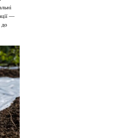
альні
ації —
 до