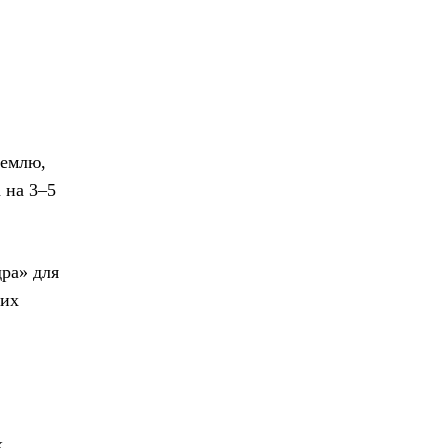
землю,
 на 3–5
дра» для
ких
х