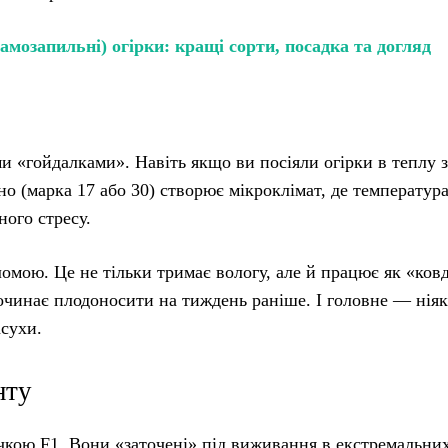
амозапильні) огірки: кращі сорти, посадка та догляд
и «гойдалками». Навіть якщо ви посіяли огірки в теплу 
о (марка 17 або 30) створює мікроклімат, де температура
ного стресу.
мою. Це не тільки тримає вологу, але й працює як «ков
 починає плодоносити на тиждень раніше. І головне — нія
асухи.
нту
ачкою F1. Вони «заточені» під виживання в екстремальни