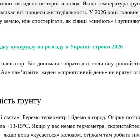
етично закладено не терпіти холод. Якщо температура ґру
микає всі процеси життєдіяльності. У 2026 році головне
 землю, ніж спостерігати, як сіянці «синіють» і зупиняю
дку кукурудзу на розсаду в Україні: строки 2026
навігатор. Він допомагає обрати дні, коли внутрішній ти
 Але пам’ятайте: жоден «сприятливий день» не врятує огі
ість ґрунту
ві свята». Беремо термометр і йдемо в город. Огірку потрі
ла +13-15°C. Якщо у вас немає термометра, скористайтес
— якщо вона «кусається» холодом, огіркам там робити ніч