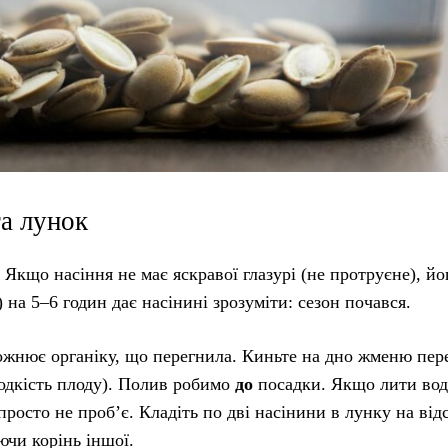
та лунок
 Якщо насіння не має яскравої глазурі (не протруєне), йо
 на 5–6 годин дає насінині зрозуміти: сезон почався.
божнює органіку, що перегнила. Киньте на дно жменю пер
олодкість плоду). Полив робимо
до
посадки. Якщо лити вод
просто не проб’є. Кладіть по дві насінини в лунку на від
чи корінь іншої.