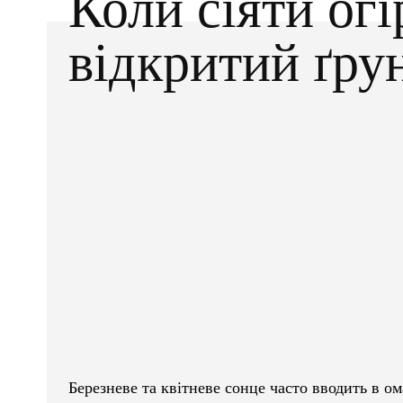
Коли сіяти огі
відкритий ґру
Facebook
X
ПОДІЛІТЬСЯ
Березневе та квітневе сонце часто вводить в о