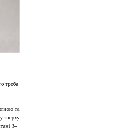
го треба
егною та
у зверху
стані 3–