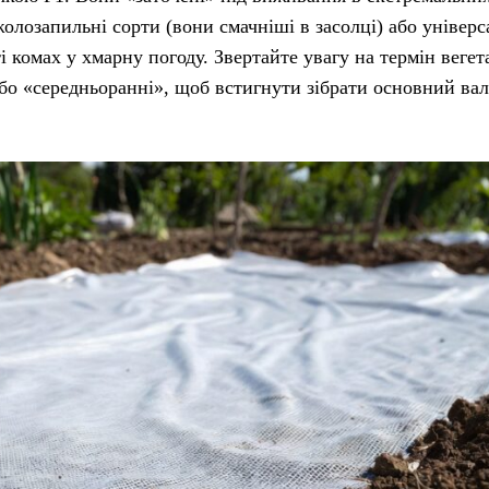
олозапильні сорти (вони смачніші в засолці) або універс
ті комах у хмарну погоду. Звертайте увагу на термін вегет
бо «середньоранні», щоб встигнути зібрати основний вал