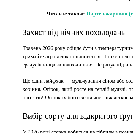
Читайте також:
Партенокарпічні (с
Захист від нічних похолодань
Травень 2026 року обіцяє бути з температурним
тримайте агроволокно напоготові. Тонке полотн
градусів вища за навколишню. Це рятує від ніч
Ще один лайфхак — мульчування сіном або соло
коріння. Огірок, який росте на теплій мульчі,
протягів! Огірок їх боїться більше, ніж легкої з
Вибір сорту для відкритого ґру
У 2026 році ставка робиться на гібриди з позн