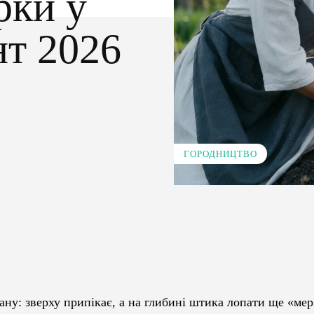
рки у
нт 2026
ГОРОДНИЦТВО
Pinterest
WhatsApp
ману: зверху припікає, а на глибині штика лопати ще «мер