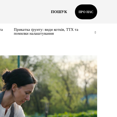
ПОШУК
ПРО НАС
та
Прикатка ґрунту: види котків, ТТХ та
помилки налаштування