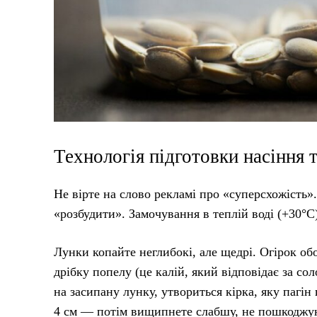
Технологія підготовки насіння 
Не вірте на слово рекламі про «суперсхожість».
«розбудити». Замочування в теплій воді (+30°C)
Лунки копайте неглибокі, але щедрі. Огірок о
дрібку попелу (це калій, який відповідає за с
на засипану лунку, утвориться кірка, яку пагін 
4 см — потім вищипнете слабшу, не пошкоджую