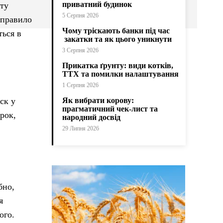
приватний будинок
нту
5 Серпня 2026
 правило
Чому тріскають банки під час
ться в
закатки та як цього уникнути
3 Серпня 2026
Прикатка ґрунту: види котків,
ТТХ та помилки налаштування
1 Серпня 2026
ск у
Як вибрати корову:
прагматичний чек-лист та
рок,
народний досвід
29 Липня 2026
бно,
я
ого.