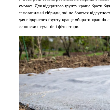
умовах. Для відкритого ґрунту краще брати бдж
самозапильні гібриди, які не бояться відсутнос
для відкритого ґрунту краще обирати «ранні» а
серпневих туманів і фітофтори.