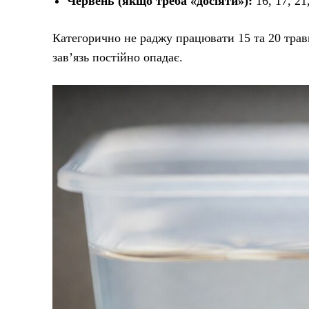
Червень (якщо треба «досіяти»):
16, 17, 21
Категорично не раджу працювати 15 та 20 трав
зав’язь постійно опадає.