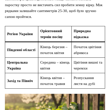
паростку просто не вистачить сил пробити земну кірку. Між
рядками залишайте сантиметрів 25-30, щоб було зручно
сапою пройтися.
Орієнтовний
Природна
Регіон України
термін посіву
підказка
Кінець березня –
Початок цвітіння
Південні області
початок квітня
абрикоса
Центральна
Середина – кінець
Цвітіння вишні та
Україна
квітня
черемхи
Кінець квітня –
Розпускання
Захід та Північ
початок травня
листя на дубі