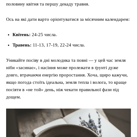
половину квітня та першу декаду травня.
Ось на які дати варто орієнтуватися за місячним календарем:
Квітень:
24-25 числа.
Травень:
11-13, 17-19, 22-24 числа.
Уникайте посіву в дні молодика та повні — у цей час земля
ніби «засинає», і насіння може пролежати в ґрунті дуже
довго, втрачаючи енергію проростання. Хоча, щиро кажучи,
якщо погода стоїть ідеальна, земля тепла і волога, то краще
посіяти в «не той» день, ніж чекати правильної фази під
дощем.