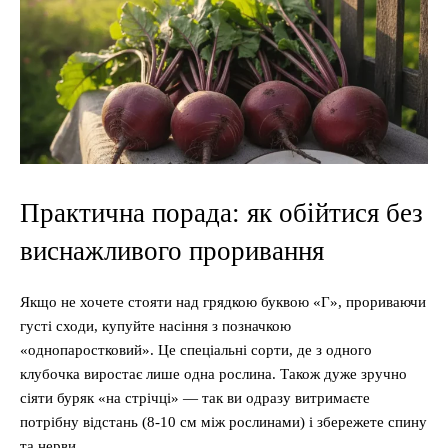
Практична порада: як обійтися без
виснажливого проривання
Якщо не хочете стояти над грядкою буквою «Г», прориваючи
густі сходи, купуйте насіння з позначкою
«однопаростковий». Це спеціальні сорти, де з одного
клубочка виростає лише одна рослина. Також дуже зручно
сіяти буряк «на стрічці» — так ви одразу витримаєте
потрібну відстань (8-10 см між рослинами) і збережете спину
та нерви.