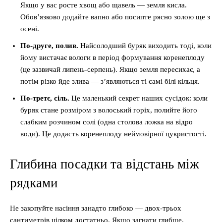
Якщо у вас росте хвощ або щавель — земля кисла.
Обов’язково додайте вапно або посипте рясно золою ще з
осені.
По-друге, полив.
Найсолодший буряк виходить тоді, коли
йому вистачає вологи в період формування коренеплоду
(це зазвичай липень-серпень). Якщо земля пересихає, а
потім різко йде злива — з’являються ті самі білі кільця.
По-третє, сіль.
Це маленький секрет наших сусідок: коли
буряк стане розміром з волоський горіх, полийте його
слабким розчином солі (одна столова ложка на відро
води). Це додасть коренеплоду неймовірної цукристості.
Глибина посадки та відстань між
рядками
Не закопуйте насіння занадто глибоко — двох-трьох
сантиметрів цілком достатньо. Якщо загнати глибше,