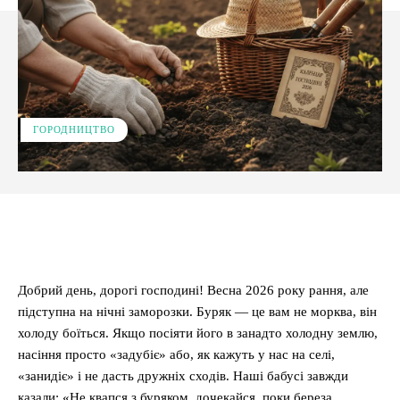
ГОРОДНИЦТВО
Facebook
X
Pinterest
WhatsApp
Добрий день, дорогі господині! Весна 2026 року рання, але
підступна на нічні заморозки. Буряк — це вам не морква, він
холоду боїться. Якщо посіяти його в занадто холодну землю,
насіння просто «задубіє» або, як кажуть у нас на селі,
«занидіє» і не дасть дружніх сходів. Наші бабусі завжди
казали: «Не квапся з буряком, дочекайся, поки береза