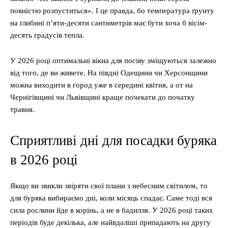
повністю розпуститься». І це правда, бо температура ґрунту
на глибині п’яти-десяти сантиметрів має бути хоча б вісім-
десять градусів тепла.
У 2026 році оптимальні вікна для посіву зміщуються залежно
від того, де ви живете. На півдні Одещини чи Херсонщини
можна виходити в город уже в середині квітня, а от на
Чернігівщині чи Львівщині краще почекати до початку
травня.
Сприятливі дні для посадки буряка
в 2026 році
Якщо ви звикли звіряти свої плани з небесним світилом, то
для буряка вибираємо дні, коли місяць спадає. Саме тоді вся
сила рослини йде в корінь, а не в бадилля. У 2026 році таких
періодів буде декілька, але найвдаліші припадають на другу