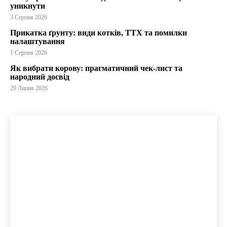
уникнути
3 Серпня 2026
Прикатка ґрунту: види котків, ТТХ та помилки
налаштування
1 Серпня 2026
Як вибрати корову: прагматичний чек-лист та
народний досвід
29 Липня 2026