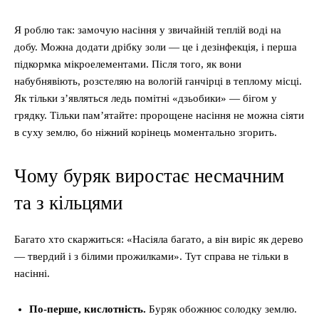
Я роблю так: замочую насіння у звичайній теплій воді на
добу. Можна додати дрібку золи — це і дезінфекція, і перша
підкормка мікроелементами. Після того, як вони
набубнявіють, розстеляю на вологій ганчірці в теплому місці.
Як тільки з’являться ледь помітні «дзьобики» — бігом у
грядку. Тільки пам’ятайте: пророщене насіння не можна сіяти
в суху землю, бо ніжний корінець моментально згорить.
Чому буряк виростає несмачним
та з кільцями
Багато хто скаржиться: «Насіяла багато, а він виріс як дерево
— твердий і з білими прожилками». Тут справа не тільки в
насінні.
По-перше, кислотність.
Буряк обожнює солодку землю.