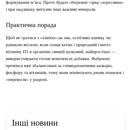
формування м’яса. Проте будьте обережні: сірка «агресивна»
і при надлишку витісняє інші важливі мінерали.
Практична порада
Щоб не гратися з «хімією» на око, особливо взимку чи
ранньою весною, коли сонця катма і природний синтез
вітаміну D3 в організмі свиней нульовий, найпростіше —
використовувати готові комплексні добавки. Фабричні
премікси вже збалансовані за співвідношенням кальцію,
фосфору та вітамінів, тому вони мінімізують ризик помилок і
«перекосів» у раціоні.
Інші новини