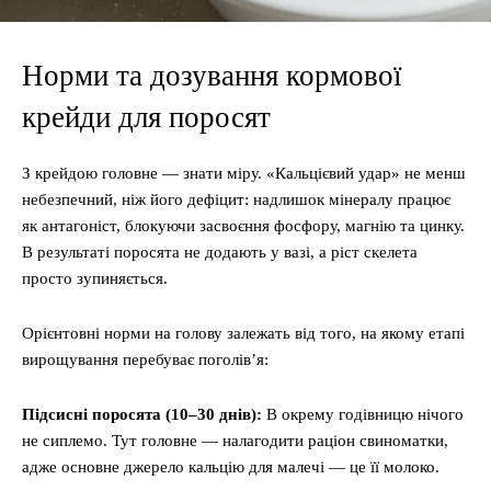
Норми та дозування кормової
крейди для поросят
З крейдою головне — знати міру. «Кальцієвий удар» не менш
небезпечний, ніж його дефіцит: надлишок мінералу працює
як антагоніст, блокуючи засвоєння фосфору, магнію та цинку.
В результаті поросята не додають у вазі, а ріст скелета
просто зупиняється.
Орієнтовні норми на голову залежать від того, на якому етапі
вирощування перебуває поголів’я:
Підсисні поросята (10–30 днів):
В окрему годівницю нічого
не сиплемо. Тут головне — налагодити раціон свиноматки,
адже основне джерело кальцію для малечі — це її молоко.