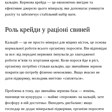
кальцію. Кормова крейда — це економічно вигідне та
ефективне джерело цього мінералу, яке допомагає уникнути
рахіту та забезпечує стабільний набір ваги.
Роль крейди у раціоні свиней
Кальцій — це не просто мінерал для міцних кісток, це основа
нормальної роботи всього організму поросяти. Він відповідає
за все: від передачі нервових імпульсів до злагодженої
роботи м’язів та згортання крові. Коли порося йде в ріст,
організму потрібно стільки кальцію, що звичайним зерном
покрити цю потребу фізично неможливо. Якщо вчасно не
дати підкормку, молодняк миттєво «сиплеться».
Проблема в тому, що звичайна зернова база — ячмінь,
пшениця чи кукурудза — майже «порожня» на кальцій, зате
фосфору в ній достатньо. Виходить дисбаланс: якщо
господар не додає мінеральні підкормки, організм поросяти