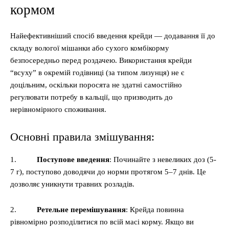
кормом
Найефективніший спосіб введення крейди — додавання її до
складу вологої мішанки або сухого комбікорму
безпосередньо перед роздачею. Використання крейди
“всуху” в окремій годівниці (за типом лизунця) не є
доцільним, оскільки поросята не здатні самостійно
регулювати потребу в кальції, що призводить до
нерівномірного споживання.
Основні правила змішування:
1.
Поступове введення
: Починайте з невеликих доз (5-
7 г), поступово доводячи до норми протягом 5–7 днів. Це
дозволяє уникнути травних розладів.
2.
Ретельне перемішування
: Крейда повинна
рівномірно розподілитися по всій масі корму. Якщо ви