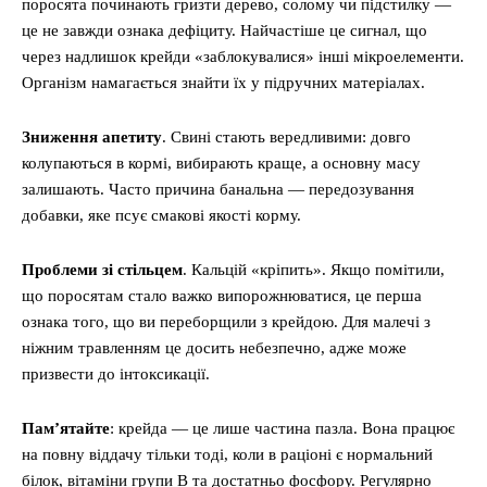
поросята починають гризти дерево, солому чи підстилку —
це не завжди ознака дефіциту. Найчастіше це сигнал, що
через надлишок крейди «заблокувалися» інші мікроелементи.
Організм намагається знайти їх у підручних матеріалах.
Зниження апетиту
. Свині стають вередливими: довго
колупаються в кормі, вибирають краще, а основну масу
залишають. Часто причина банальна — передозування
добавки, яке псує смакові якості корму.
Проблеми зі стільцем
. Кальцій «кріпить». Якщо помітили,
що поросятам стало важко випорожнюватися, це перша
ознака того, що ви переборщили з крейдою. Для малечі з
ніжним травленням це досить небезпечно, адже може
призвести до інтоксикації.
Пам’ятайте
: крейда — це лише частина пазла. Вона працює
на повну віддачу тільки тоді, коли в раціоні є нормальний
білок, вітаміни групи B та достатньо фосфору. Регулярно