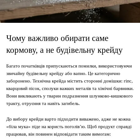
Чому важливо обирати саме
кормову, а не будівельну крейду
Багато початківців припускаються помилки, використовуючи
звичайну будівельну крейду або вапно. Це категорично
заборонено. Технічна крейда містить сторонні домішки: гіпс,
кварцовий пісок, сполуки важких металів та хімічні барвники.
Вони викликають у тварин подразнення шлунково-кишкового
тракту, отруєння та навіть загибель.
До вибору крейди варто підходити виважено, адже не кожна
«біла мука» піде на користь поголів’ю. Щоб продукт справді
працював, він повинен відповідати таким вимогам: