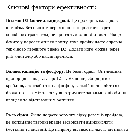
Ключові фактори ефективності:
Вітамін D3 (холекальциферол)
. Це провідник кальцію в
організм. Без нього мінерал просто «пролітає» через
кишківник транзитом, не приносячи жодної користі. Якщо
бачите у поросят ознаки рахіту, хоча крейду даєте справно —
терміново перевірте рівень D3. Додати його можна через
риб’ячий жир або якісні премікси.
Баланс кальцію та фосфору
. Це база годівлі. Оптимальна
пропорція — від 1,2:1 до 1,5:1. Якщо переборщити з
крейдою, але «забити» на фосфор, кальцій почне діяти як
блокатор — замість росту ви отримаєте загальмовані обмінні
процеси та відставання у розвитку.
Роль сірки
. Якщо додаєте кормову сірку разом із крейдою,
це допомагає тварині краще засвоювати амінокислоти
(метіонін та цистин). Це напряму впливає на якість щетини та