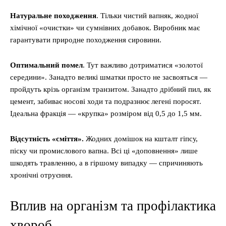
Натуральне походження
. Тільки чистий вапняк, жодної
хімічної «очистки» чи сумнівних добавок. Виробник має
гарантувати природне походження сировини.
Оптимальний помел
. Тут важливо дотриматися «золотої
середини». Занадто великі шматки просто не засвояться —
пройдуть крізь організм транзитом. Занадто дрібний пил, як
цемент, забиває носові ходи та подразнює легені поросят.
Ідеальна фракція — «крупка» розміром від 0,5 до 1,5 мм.
Відсутність «сміття».
Жодних домішок на кшталт гіпсу,
піску чи промислового вапна. Всі ці «доповнення» лише
шкодять травленню, а в гіршому випадку — спричиняють
хронічні отруєння.
Вплив на організм та профілактика
хвороб