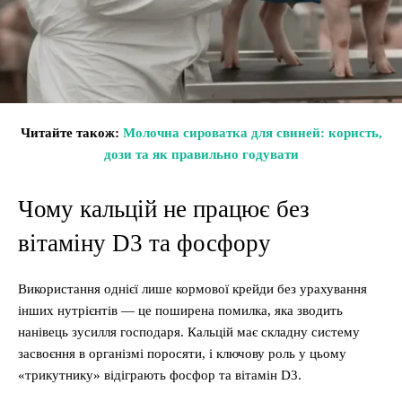
Читайте також:
Молочна сироватка для свиней: користь,
дози та як правильно годувати
Чому кальцій не працює без
вітаміну D3 та фосфору
Використання однієї лише кормової крейди без урахування
інших нутрієнтів — це поширена помилка, яка зводить
нанівець зусилля господаря. Кальцій має складну систему
засвоєння в організмі поросяти, і ключову роль у цьому
«трикутнику» відіграють фосфор та вітамін D3.