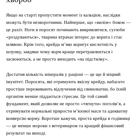
Якщо на старті пропустити момент із кальцієм, наслідки
можуть бути незворотними. Найперше, що «вилізе» боком —
це рахіт. Ноги в поросят починають викривлятися, суглоби
«роздуваються», тварина втрачає інтерес до корита і стає
млявою. Крім того, крейда м’яко коригує кислотність у
шлунку, завдяки чому корм краще перетравлюється і
засвоюється, а не просто виходить «на підстилку».
Достатня кількість мінералів у раціоні — це ще й міцний
імунітет. Поросята, які отримують якісну крейду, набагато
простіше переживають відлучення від свиноматки, бо їхній
організм менше піддається стресам. Це той самий
фундамент, який дозволяє не просто «тягнути» поголів’я, а
отримувати нормальні прирости м’язової маси та адекватну
конверсію корму. Коротше кажучи, проста крейда в годівниці
— це менше мороки з ветеринаром та кращий фінансовий
результат на виході.