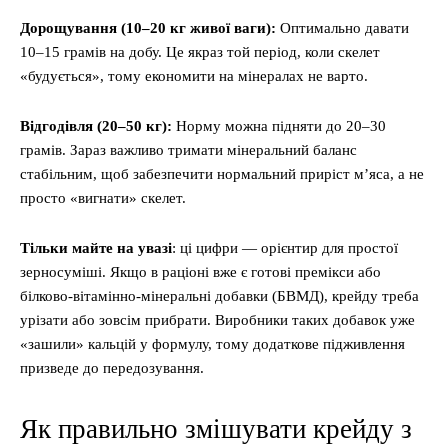
Дорощування (10–20 кг живої ваги):
Оптимально давати
10–15 грамів на добу. Це якраз той період, коли скелет
«будується», тому економити на мінералах не варто.
Відгодівля (20–50 кг):
Норму можна підняти до 20–30
грамів. Зараз важливо тримати мінеральний баланс
стабільним, щоб забезпечити нормальний приріст м’яса, а не
просто «вигнати» скелет.
Тільки майте на увазі
: ці цифри — орієнтир для простої
зерносуміші. Якщо в раціоні вже є готові премікси або
білково-вітамінно-мінеральні добавки (БВМД), крейду треба
урізати або зовсім прибрати. Виробники таких добавок уже
«зашили» кальцій у формулу, тому додаткове підживлення
призведе до передозування.
Як правильно змішувати крейду з