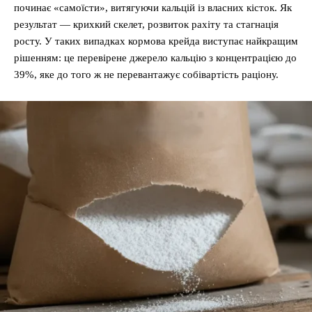
починає «самоїсти», витягуючи кальцій із власних кісток. Як
результат — крихкий скелет, розвиток рахіту та стагнація
росту. У таких випадках кормова крейда виступає найкращим
рішенням: це перевірене джерело кальцію з концентрацією до
39%, яке до того ж не перевантажує собівартість раціону.