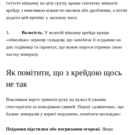
готуєте мішанку на цілу групу, краще спочатку змішати
крейду з невеликою кількістю висівок або дробленки, а потім
додати цей премікс у загальну масу.
3.
Вологість:
У вологій мішанці крейда краще
«обволікає» зернову складову, що запобігає її осіданню на
дно годівниці та гарантує, що кожне порося отримає свою
частку мінералу.
Як помітити, що з крейдою щось
не так
Власникам варто тримати руку на пульсі й уважно
спостерігати за поведінкою свиней. Перші «дзвіночки», що
баланс мінералів у коритi порушено, помітити нескладно:
Поїдання підстилки або погризання огорожі
. Якщо