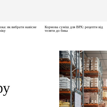
ока: як вибрати навісне
Кормова суміш для ВРХ: рецепти від
ніку
теляти до бика
ру