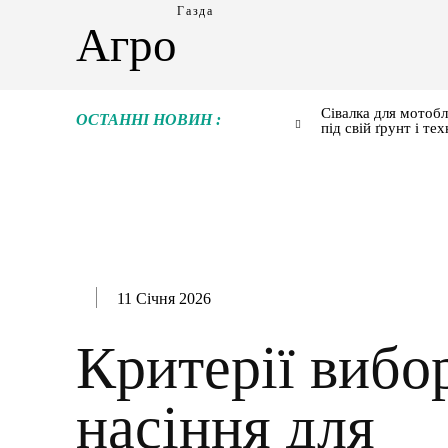
Газда
Агро
Сівалка для мотобл
ОСТАННІ НОВИН :
під свій ґрунт і тех
11 Січня 2026
Критерії вибо
насіння для