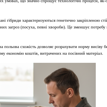
х умовах, що значно спрощує технологічні процеси, як-
вані гібриди характеризуються генетично закріпленою сті
чних загроз (посуха, певні хвороби). Це зменшує потребу 
чна польова схожість дозволяє розрахувати норму висіву б
яму економію коштів, витрачених на посівний матеріал.