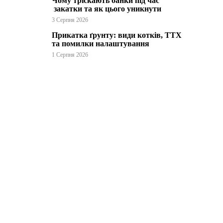
Чому тріскають банки під час
закатки та як цього уникнути
3 Серпня 2026
Прикатка ґрунту: види котків, ТТХ
та помилки налаштування
1 Серпня 2026