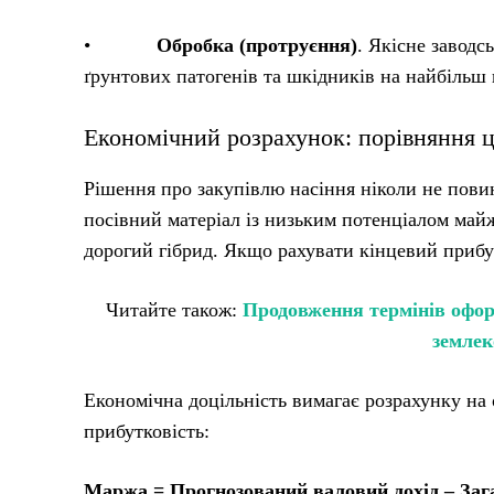
•
Обробка (протруєння)
. Якісне заводс
ґрунтових патогенів та шкідників на найбільш 
Економічний розрахунок: порівняння ц
Рішення про закупівлю насіння ніколи не пови
посівний матеріал із низьким потенціалом май
дорогий гібрид. Якщо рахувати кінцевий прибу
Читайте також:
Продовження термінів оформ
землек
Економічна доцільність вимагає розрахунку на
прибутковість:
Маржа = Прогнозований валовий дохід – Заг