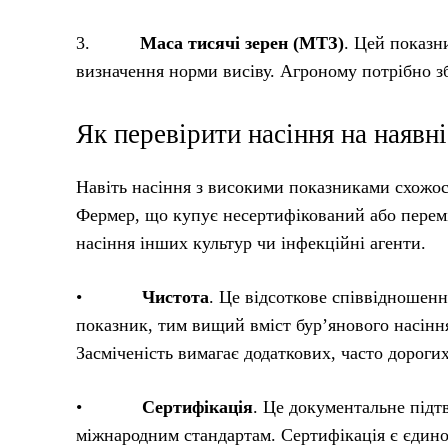
3.
Маса тисячі зерен (МТЗ)
. Цей показн
визначення норми висіву. Агроному потрібно зб
Як перевірити насіння на наявн
Навіть насіння з високими показниками схожос
Фермер, що купує несертифікований або переміш
насіння інших культур чи інфекційні агенти.
•
Чистота
. Це відсоткове співвідношен
показник, тим вищий вміст бур’янового насіння
Засміченість вимагає додаткових, часто дороги
•
Сертифікація
. Це документальне підт
міжнародним стандартам. Сертифікація є єдиною