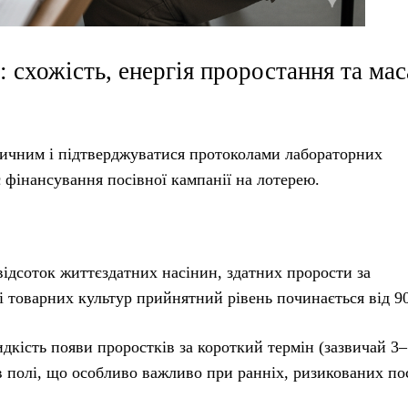
 схожість, енергія проростання та мас
тичним і підтверджуватися протоколами лабораторних
 фінансування посівної кампанії на лотерею.
відсоток життєздатних насінин, здатних прорости за
 товарних культур прийнятний рівень починається від 9
кість появи проростків за короткий термін (зазвичай 3–5
в полі, що особливо важливо при ранніх, ризикованих по