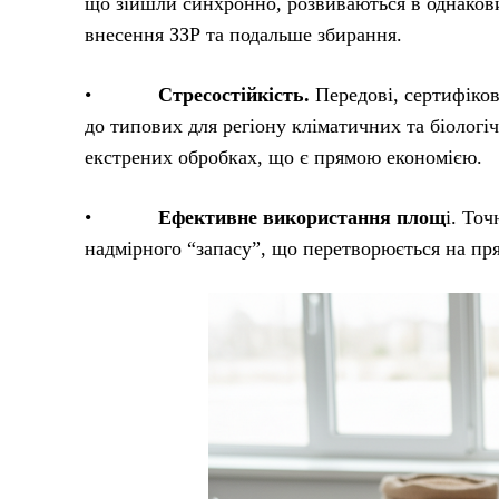
що зійшли синхронно, розвиваються в однакови
внесення ЗЗР та подальше збирання.
•
Стресостійкість.
Передові, сертифіко
до типових для регіону кліматичних та біологі
екстрених обробках, що є прямою економією.
•
Ефективне використання площ
і. То
надмірного “запасу”, що перетворюється на пр