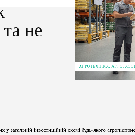
к
 та не
АГРОТЕХНІКА. АГРОЗАСО
Pinterest
WhatsApp
х у загальній інвестиційній схемі будь-якого агропідпри