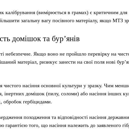
ик калібрування (вимірюється в грамах) є критичним для
ільшити загальну вагу посівного матеріалу, якщо МТЗ зр
ість домішок та бур’янів
ті небезпечне. Якщо воно не пройшло перевірку на чисто
аний матеріал, ризикує занести на свої поля нові бур’я
ня чистого насіння основної культури у зразку. Чим менш
, інертних домішок (пилу, соломи) або насіння інших ку
х, обробок гербіцидами.
вердження походження та відповідності насіння державн
 гарантією того, що насіння належить до заявленого гіб