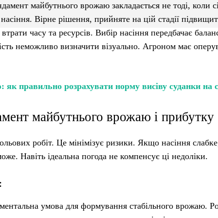
дамент майбутнього врожаю закладається не тоді, коли с
 насіння. Вірне рішення, прийняте на цій стадії підвищит
 втрати часу та ресурсів. Вибір насіння передбачає балан
ість неможливо визначити візуально. Агроном має оперу
 як правильно розрахувати норму висіву суданки на с
амент майбутнього врожаю і прибутку
ольових робіт. Це мінімізує ризики. Якщо насіння слабке
оже. Навіть ідеальна погода не компенсує ці недоліки.
:
аментальна умова для формування стабільного врожаю. Р