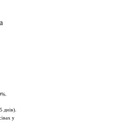
а
0%.
 днів).
сівах у