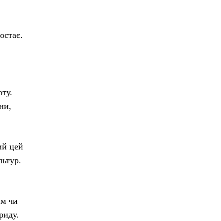
остає.
ту.
ни,
ий цей
льтур.
им чи
риду.