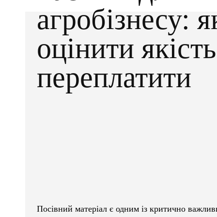
агробізнесу: я
оцінити якість
переплатити
Facebook
X
ПОДІЛІТЬСЯ
Посівний матеріал є одним із критично важливи