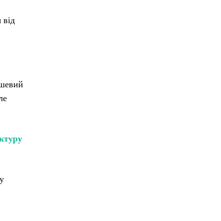
 від
ешевий
ле
уктуру
у