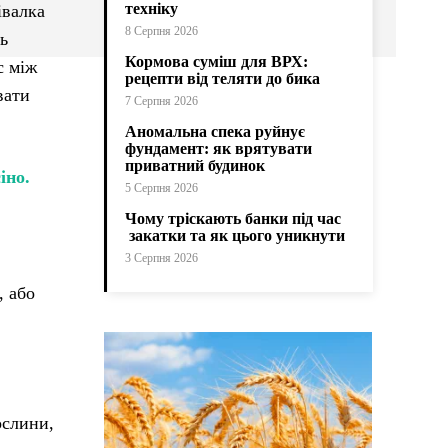
техніку
івалка
8 Серпня 2026
ь
Кормова суміш для ВРХ:
с між
рецепти від теляти до бика
вати
7 Серпня 2026
Аномальна спека руйнує
фундамент: як врятувати
приватний будинок
іно.
5 Серпня 2026
Чому тріскають банки під час
закатки та як цього уникнути
3 Серпня 2026
, або
ослини,