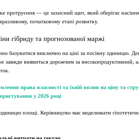
ьке протруєння — це захисний щит, який оберігає насіння
вразливому, початковому етапі розвитку.
іни гібриду та прогнозованої маржі
нно базуватися виключно на ціні за посівну одиницю. Д
же завжди виявиться дорожчим за високопродуктивний, а
ток.
лення права власності та їхній вплив на ціну та стр
ористування у 2026 році
 одиницю площі. Керівництво має моделювати гіпотетичн
альні витрати на гектар