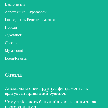
Варто знати
Агротехніка. Агрозасоби
Консервація. Рецепти смакоти
Погода
Духовність
Checkout
My account
Login/Register
Статті
Аномальна спека руйнує фундамент: як
врятувати приватний будинок
Чому тріскають банки під час закатки та як
цього уникнути