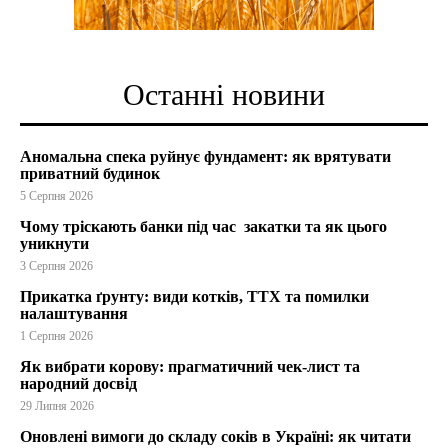
Останні новини
Аномальна спека руйнує фундамент: як врятувати
приватний будинок
5 Серпня 2026
Чому тріскають банки під час закатки та як цього
уникнути
3 Серпня 2026
Прикатка ґрунту: види котків, ТТХ та помилки
налаштування
1 Серпня 2026
Як вибрати корову: прагматичний чек-лист та
народний досвід
29 Липня 2026
Оновлені вимоги до складу соків в Україні: як читати