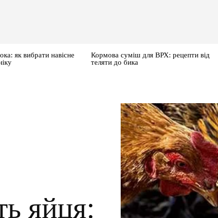
ока: як вибрати навісне
Кормова суміш для ВРХ: рецепти від
ніку
теляти до бика
ть яйця: