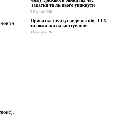
Чому тріскають банки під час
закатки та як цього уникнути
3 Серпня 2026
Прикатка ґрунту: види котків, ТТХ
ечовин.
та помилки налаштування
1 Серпня 2026
люкс),