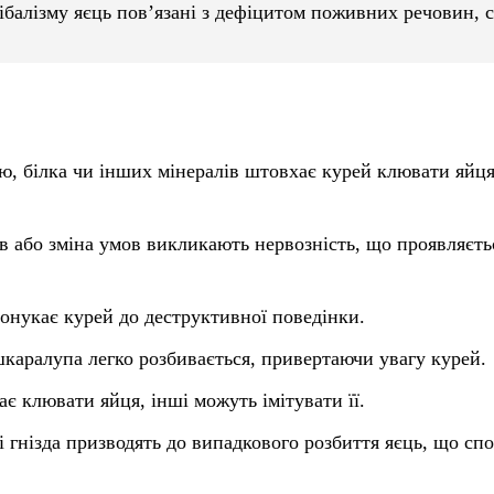
балізму яєць пов’язані з дефіцитом поживних речовин, 
ію, білка чи інших мінералів штовхає курей клювати яйця,
хів або зміна умов викликають нервозність, що проявляєть
понукає курей до деструктивної поведінки.
каралупа легко розбивається, привертаючи увагу курей.
є клювати яйця, інші можуть імітувати її.
і гнізда призводять до випадкового розбиття яєць, що сп