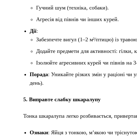
Гучний шум (техніка, собаки).
Агресія від півнів чи інших курей.
Дії
:
Забезпечте вигул (1–2 м²/птицю) із травою
Додайте предмети для активності: гілки, к
Ізолюйте агресивних курей чи півнів на 3–
Порада
: Уникайте різких змін у раціоні чи
день).
5. Виправте слабку шкаралупу
Тонка шкаралупа легко розбивається, приверта
Ознаки
: Яйця з тонкою, м’якою чи тріснут