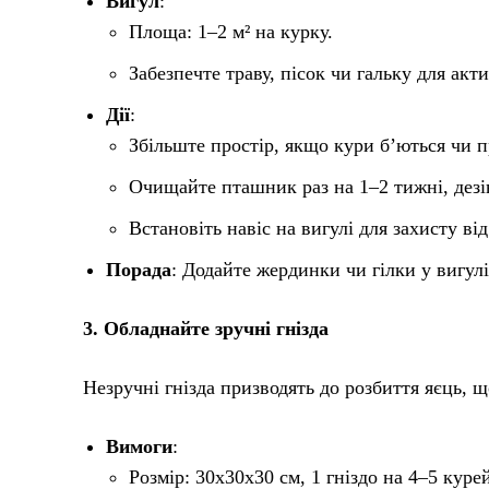
Вигул
:
Площа: 1–2 м² на курку.
Забезпечте траву, пісок чи гальку для акти
Дії
:
Збільште простір, якщо кури б’ються чи п
Очищайте пташник раз на 1–2 тижні, дезі
Встановіть навіс на вигулі для захисту ві
Порада
: Додайте жердинки чи гілки у вигул
3. Обладнайте зручні гнізда
Незручні гнізда призводять до розбиття яєць, 
Вимоги
:
Розмір: 30x30x30 см, 1 гніздо на 4–5 куре