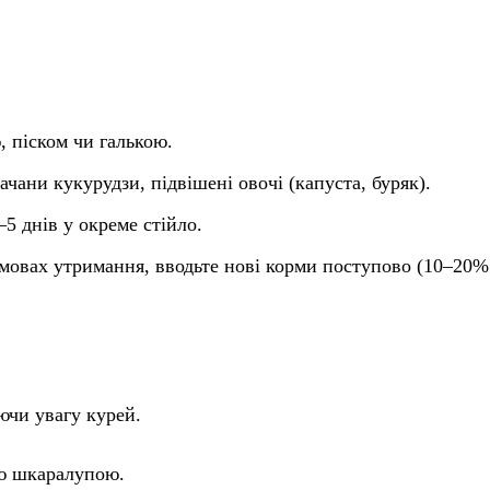
, піском чи галькою.
ачани кукурудзи, підвішені овочі (капуста, буряк).
5 днів у окреме стійло.
 умовах утримання, вводьте нові корми поступово (10–20%
ючи увагу курей.
ою шкаралупою.