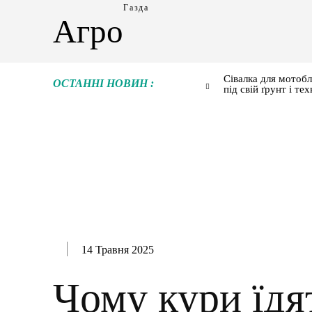
Газда
Агро
Сівалка для мотобл
ОСТАННІ НОВИН :
під свій ґрунт і тех
14 Травня 2025
Чому кури їдя