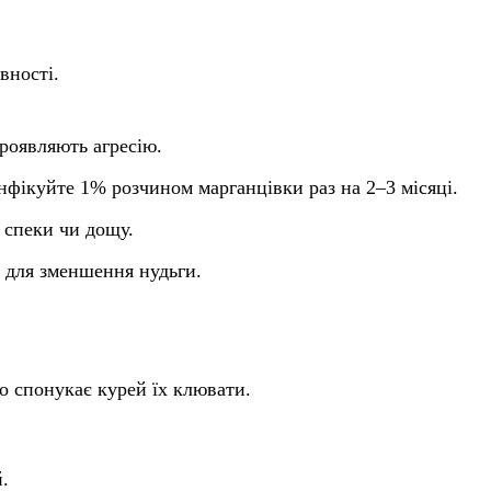
вності.
роявляють агресію.
нфікуйте 1% розчином марганцівки раз на 2–3 місяці.
д спеки чи дощу.
і для зменшення нудьги.
що спонукає курей їх клювати.
й.