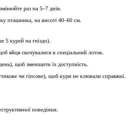
 змінюйте раз на 5–7 днів.
ку пташника, на висоті 40–60 см.
е 5 курей на гніздо).
 щоб яйця скочувалися в спеціальний лоток.
вдень), щоб зменшити їх доступність.
астикове чи гіпсове), щоб кури не клювали справжні.
еструктивної поведінки.