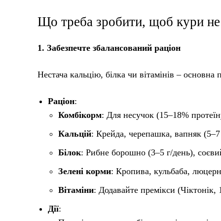
Що треба зробити, щоб кури не 
1. Забезпечте збалансований раціон
Нестача кальцію, білка чи вітамінів – основна 
Раціон
:
Комбікорм
: Для несучок (15–18% протеїну
Кальцій
: Крейда, черепашка, вапняк (5–7 
Білок
: Рибне борошно (3–5 г/день), соєви
Зелені корми
: Кропива, кульбаба, люцерн
Вітаміни
: Додавайте премікси (Чіктонік, 
Дії
: