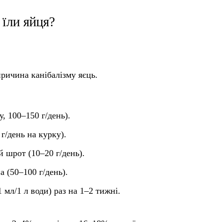
їли яйця?
причина канібалізму яєць.
, 100–150 г/день).
г/день на курку).
й шрот (10–20 г/день).
а (50–100 г/день).
1 мл/1 л води) раз на 1–2 тижні.