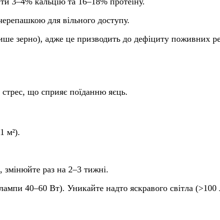
ити 3–4% кальцію та 16–18% протеїну.
 черепашкою для вільного доступу.
лише зерно), адже це призводить до дефіциту поживних р
 стрес, що сприяє поїданню яєць.
1 м²).
.
, змінюйте раз на 2–3 тижні.
(лампи 40–60 Вт). Уникайте надто яскравого світла (>100 