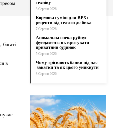
техніку
стресом
8 Серпня 2026
Кормова суміш для ВРХ:
рецепти від теляти до бика
7 Серпня 2026
Аномальна спека руйнує
фундамент: як врятувати
 багаті
приватний будинок
5 Серпня 2026
Чому тріскають банки під час
ся в
закатки та як цього уникнути
3 Серпня 2026
онукає