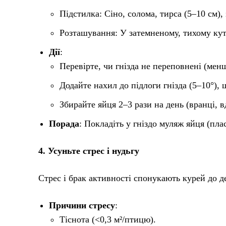
Підстилка: Сіно, солома, тирса (5–10 см),
Розташування: У затемненому, тихому кут
Дії
:
Перевірте, чи гнізда не переповнені (менш
Додайте нахил до підлоги гнізда (5–10°),
Збирайте яйця 2–3 рази на день (вранці, 
Порада
: Покладіть у гніздо муляж яйця (пл
4. Усуньте стрес і нудьгу
Стрес і брак активності спонукають курей до д
Причини стресу
:
Тіснота (<0,3 м²/птицю).