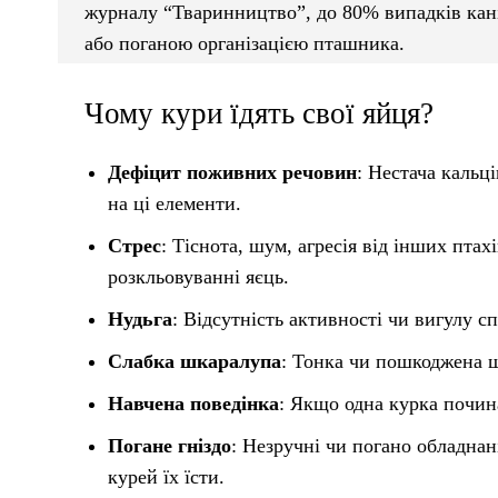
журналу “Тваринництво”, до 80% випадків кані
або поганою організацією пташника.
Чому кури їдять свої яйця?
Дефіцит поживних речовин
: Нестача кальц
на ці елементи.
Стрес
: Тіснота, шум, агресія від інших пта
розкльовуванні яєць.
Нудьга
: Відсутність активності чи вигулу с
Слабка шкаралупа
: Тонка чи пошкоджена ш
Навчена поведінка
: Якщо одна курка почина
Погане гніздо
: Незручні чи погано обладнан
курей їх їсти.